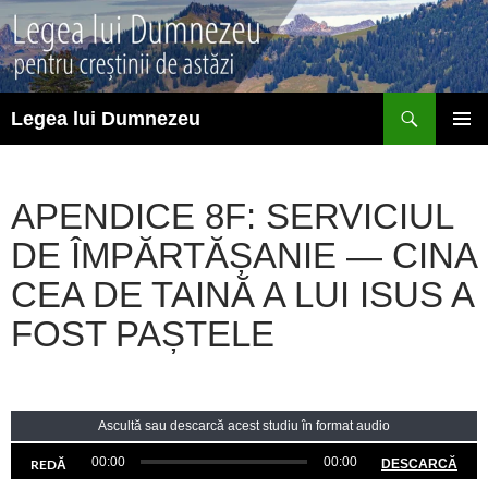
Sari
la
conținut
Caută
Legea lui Dumnezeu
MENIU
PRINCI
APENDICE 8F: SERVICIUL
DE ÎMPĂRTĂȘANIE — CINA
CEA DE TAINĂ A LUI ISUS A
FOST PAȘTELE
Ascultă sau descarcă acest studiu în format audio
00:00
00:00
REDĂ
DESCARCĂ