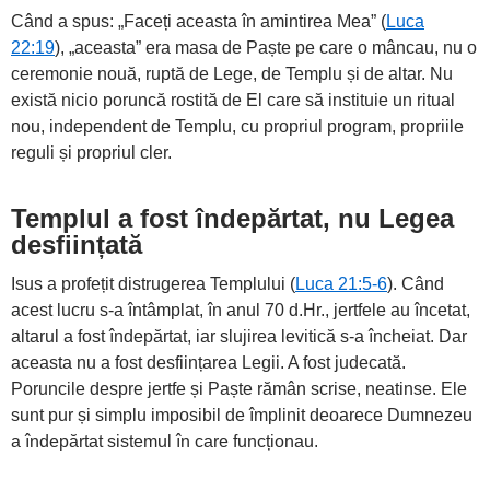
Când a spus: „Faceți aceasta în amintirea Mea” (
Luca
22:19
), „aceasta” era masa de Paște pe care o mâncau, nu o
ceremonie nouă, ruptă de Lege, de Templu și de altar. Nu
există nicio poruncă rostită de El care să instituie un ritual
nou, independent de Templu, cu propriul program, propriile
reguli și propriul cler.
Templul a fost îndepărtat, nu Legea
desființată
Isus a profețit distrugerea Templului (
Luca 21:5-6
). Când
acest lucru s-a întâmplat, în anul 70 d.Hr., jertfele au încetat,
altarul a fost îndepărtat, iar slujirea levitică s-a încheiat. Dar
aceasta nu a fost desființarea Legii. A fost judecată.
Poruncile despre jertfe și Paște rămân scrise, neatinse. Ele
sunt pur și simplu imposibil de împlinit deoarece Dumnezeu
a îndepărtat sistemul în care funcționau.