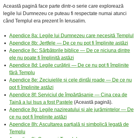
Această pagină face parte dintr-o serie care explorează
legile lui Dumnezeu ce puteau fi respectate numai atunci
când Templul era prezent în Ierusalim.
Apendice 8a: Legile lui Dumnezeu care necesită Templul
Apendice 8b: Jertfele — De ce nu pot fi împlinite astăzi
Apendice 8c: Sărbătorile biblice — De ce niciuna dintre
ele nu poate fi împlinită astăzi
Apendice 8d: Legile curățirii — De ce nu pot fi împlinite
fără Templu
Apendice 8e: Zeciuielile și cele dintâi roade — De ce nu
pot fi împlinite astăzi
Apendice 8f: Serviciul de împărtășanie — Cina cea de
Taină a lui Isus a fost Paștele
(Această pagină).
Apendice 8g: Legile nazireatului și ale jurămintelor — De
ce nu pot fi împlinite astăzi
Apendice 8h: Ascultarea parțială și simbolică legată de
Templu