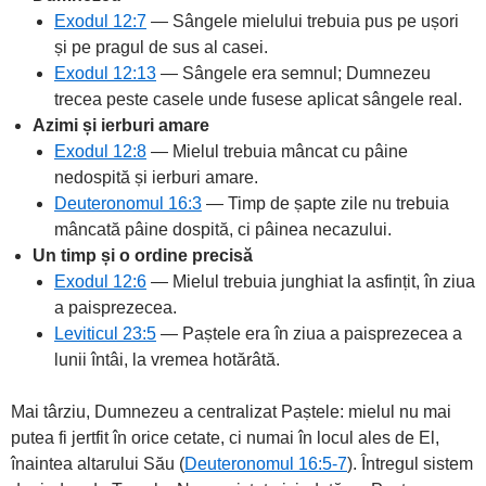
Exodul 12:7
— Sângele mielului trebuia pus pe ușori
și pe pragul de sus al casei.
Exodul 12:13
— Sângele era semnul; Dumnezeu
trecea peste casele unde fusese aplicat sângele real.
Azimi și ierburi amare
Exodul 12:8
— Mielul trebuia mâncat cu pâine
nedospită și ierburi amare.
Deuteronomul 16:3
— Timp de șapte zile nu trebuia
mâncată pâine dospită, ci pâinea necazului.
Un timp și o ordine precisă
Exodul 12:6
— Mielul trebuia junghiat la asfințit, în ziua
a paisprezecea.
Leviticul 23:5
— Paștele era în ziua a paisprezecea a
lunii întâi, la vremea hotărâtă.
Mai târziu, Dumnezeu a centralizat Paștele: mielul nu mai
putea fi jertfit în orice cetate, ci numai în locul ales de El,
înaintea altarului Său (
Deuteronomul 16:5-7
). Întregul sistem