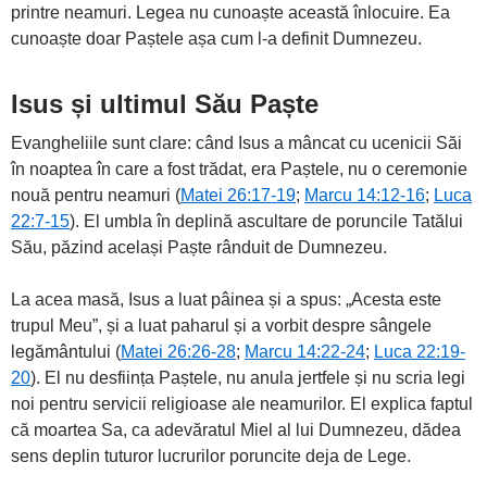
printre neamuri. Legea nu cunoaște această înlocuire. Ea
cunoaște doar Paștele așa cum l-a definit Dumnezeu.
Isus și ultimul Său Paște
Evangheliile sunt clare: când Isus a mâncat cu ucenicii Săi
în noaptea în care a fost trădat, era Paștele, nu o ceremonie
nouă pentru neamuri (
Matei 26:17-19
;
Marcu 14:12-16
;
Luca
22:7-15
). El umbla în deplină ascultare de poruncile Tatălui
Său, păzind același Paște rânduit de Dumnezeu.
La acea masă, Isus a luat pâinea și a spus: „Acesta este
trupul Meu”, și a luat paharul și a vorbit despre sângele
legământului (
Matei 26:26-28
;
Marcu 14:22-24
;
Luca 22:19-
20
). El nu desființa Paștele, nu anula jertfele și nu scria legi
noi pentru servicii religioase ale neamurilor. El explica faptul
că moartea Sa, ca adevăratul Miel al lui Dumnezeu, dădea
sens deplin tuturor lucrurilor poruncite deja de Lege.