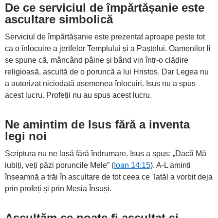
De ce serviciul de împărtășanie este
ascultare simbolică
Serviciul de împărtășanie este prezentat aproape peste tot
ca o înlocuire a jertfelor Templului și a Paștelui. Oamenilor li
se spune că, mâncând pâine și bând vin într-o clădire
religioasă, ascultă de o poruncă a lui Hristos. Dar Legea nu
a autorizat niciodată asemenea înlocuiri. Isus nu a spus
acest lucru. Profeții nu au spus acest lucru.
Ne amintim de Isus fără a inventa
legi noi
Scriptura nu ne lasă fără îndrumare. Isus a spus: „Dacă Mă
iubiți, veți păzi poruncile Mele” (
Ioan 14:15
). A-L aminti
înseamnă a trăi în ascultare de tot ceea ce Tatăl a vorbit deja
prin profeți și prin Mesia Însuși.
Ascultăm ce poate fi ascultat și