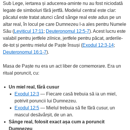
Sub Lege, iertarea și aducerea-aminte nu au fost niciodată
legate de simboluri fără jertfă. Modelul central este clar:
păcatul este tratat atunci când sânge real este adus pe un
altar real, în locul pe care Dumnezeu l-a ales pentru Numele
Său (
Leviticul 17:11
;
Deuteronomul 12:5-7
). Acest lucru este
valabil pentru jertfele zilnice, jertfele pentru păcat, arderile-
de-tot și pentru mielul de Paște însuși (
Exodul 12:3-14
;
Deuteronomul 16:1-7
).
Masa de Paște nu era un act liber de comemorare. Era un
ritual poruncit, cu:
Un miel real, fără cusur
Exodul 12:3
— Fiecare casă trebuia să ia un miel,
potrivit poruncii lui Dumnezeu.
Exodul 12:5
— Mielul trebuia să fie fără cusur, un
mascul desăvârșit, de un an.
Sânge real, folosit exact așa cum a poruncit
Dumnezeu