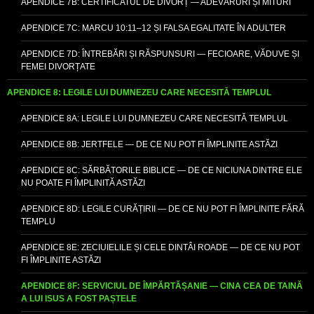
APENDICE 7B: CERTIFICATUL DE DIVORȚ — ADEVĂRURI ȘI MITURI
APENDICE 7C: MARCU 10:11–12 ȘI FALSA EGALITATE ÎN ADULTER
APENDICE 7D: ÎNTREBĂRI ȘI RĂSPUNSURI — FECIOARE, VĂDUVE ȘI
FEMEI DIVORȚATE
APENDICE 8: LEGILE LUI DUMNEZEU CARE NECESITĂ TEMPLUL
APENDICE 8A: LEGILE LUI DUMNEZEU CARE NECESITĂ TEMPLUL
APENDICE 8B: JERTFELE — DE CE NU POT FI ÎMPLINITE ASTĂZI
APENDICE 8C: SĂRBĂTORILE BIBLICE — DE CE NICIUNA DINTRE ELE
NU POATE FI ÎMPLINITĂ ASTĂZI
APENDICE 8D: LEGILE CURĂȚIRII — DE CE NU POT FI ÎMPLINITE FĂRĂ
TEMPLU
APENDICE 8E: ZECIUIELILE ȘI CELE DINTÂI ROADE — DE CE NU POT
FI ÎMPLINITE ASTĂZI
APENDICE 8F: SERVICIUL DE ÎMPĂRTĂȘANIE — CINA CEA DE TAINĂ
A LUI ISUS A FOST PAȘTELE