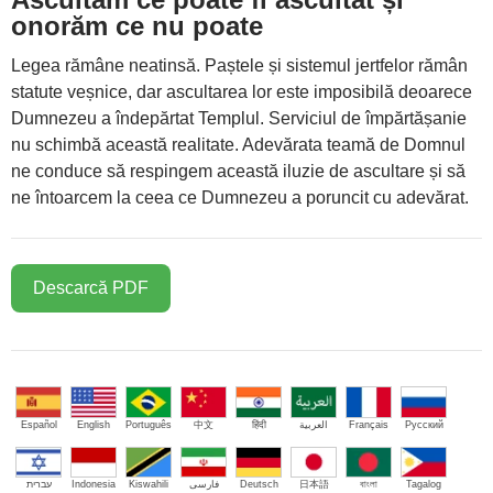
onorăm ce nu poate
Legea rămâne neatinsă. Paștele și sistemul jertfelor rămân
statute veșnice, dar ascultarea lor este imposibilă deoarece
Dumnezeu a îndepărtat Templul. Serviciul de împărtășanie
nu schimbă această realitate. Adevărata teamă de Domnul
ne conduce să respingem această iluzie de ascultare și să
ne întoarcem la ceea ce Dumnezeu a poruncit cu adevărat.
Descarcă PDF
Español
English
Português
中文
हिंदी
العربية
Français
Русский
עברית
Indonesia
Kiswahili
فارسی
Deutsch
日本語
বাংলা
Tagalog