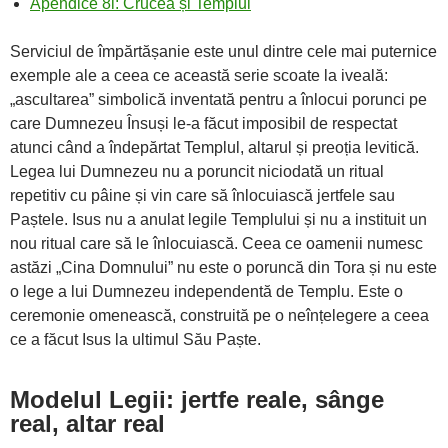
Apendice 8i: Crucea și Templul
Serviciul de împărtășanie este unul dintre cele mai puternice
exemple ale a ceea ce această serie scoate la iveală:
„ascultarea” simbolică inventată pentru a înlocui porunci pe
care Dumnezeu Însuși le-a făcut imposibil de respectat
atunci când a îndepărtat Templul, altarul și preoția levitică.
Legea lui Dumnezeu nu a poruncit niciodată un ritual
repetitiv cu pâine și vin care să înlocuiască jertfele sau
Paștele. Isus nu a anulat legile Templului și nu a instituit un
nou ritual care să le înlocuiască. Ceea ce oamenii numesc
astăzi „Cina Domnului” nu este o poruncă din Tora și nu este
o lege a lui Dumnezeu independentă de Templu. Este o
ceremonie omenească, construită pe o neînțelegere a ceea
ce a făcut Isus la ultimul Său Paște.
Modelul Legii: jertfe reale, sânge
real, altar real