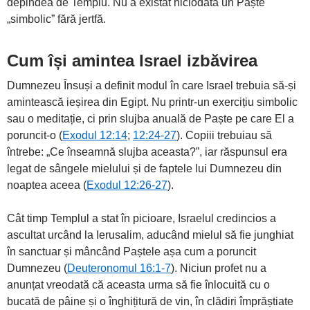
depindea de Templu. Nu a existat niciodată un Paște
„simbolic” fără jertfă.
Cum își amintea Israel izbăvirea
Dumnezeu Însuși a definit modul în care Israel trebuia să-și
amintească ieșirea din Egipt. Nu printr-un exercițiu simbolic
sau o meditație, ci prin slujba anuală de Paște pe care El a
poruncit-o (
Exodul 12:14
;
12:24-27
). Copiii trebuiau să
întrebe: „Ce înseamnă slujba aceasta?”, iar răspunsul era
legat de sângele mielului și de faptele lui Dumnezeu din
noaptea aceea (
Exodul 12:26-27
).
Cât timp Templul a stat în picioare, Israelul credincios a
ascultat urcând la Ierusalim, aducând mielul să fie junghiat
în sanctuar și mâncând Paștele așa cum a poruncit
Dumnezeu (
Deuteronomul 16:1-7
). Niciun profet nu a
anunțat vreodată că aceasta urma să fie înlocuită cu o
bucată de pâine și o înghițitură de vin, în clădiri împrăștiate