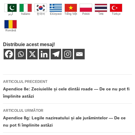
اُردو
Italiano
한국어
Ελληνικά
Tiếng Việt
Polski
ไทย
Türkçe
Română
Distribuie acest mesaj!
Navigare
ARTICOLUL PRECEDENT
în
Apendice 8e: Zeciuielile și cele dintâi roade — De ce nu pot fi
împlinite astăzi
articole
ARTICOLUL URMĂTOR
Apendice 8g: Legile nazireatului și ale jurămintelor — De ce
nu pot fi împlinite astăzi