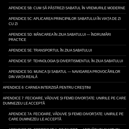
APENDICE 5B: CUM SĂ PĂSTREZI SABATUL ÎN VREMURILE MODERNE
APENDICE 5C: APLICAREA PRINCIPIILOR SABATULUI ÎN VIAȚA DE ZI
CU ZI
APENDICE 5D: MÂNCAREA ÎN ZIUA SABATULUI — ÎNDRUMĂRI
PRACTICE
APENDICE 5E: TRANSPORTUL ÎN ZIUA SABATULUI
APENDICE 5F: TEHNOLOGIA ȘI DIVERTISMENTUL ÎN ZIUA SABATULUI
APENDICE 5G: MUNCA ȘI SABATUL — NAVIGAREA PROVOCĂRILOR
DIN VIAȚA REALĂ
APENDICE 6: CARNEA INTERZISĂ PENTRU CREȘTINI
APENDICE 7: FECIOARE, VĂDUVE ȘI FEMEI DIVORȚATE: UNIRILE PE CARE
DUMNEZEU LE ACCEPTĂ
APENDICE 7A: FECIOARE, VĂDUVE ȘI FEMEI DIVORȚATE: UNIRILE PE
CARE DUMNEZEU LE ACCEPTĂ