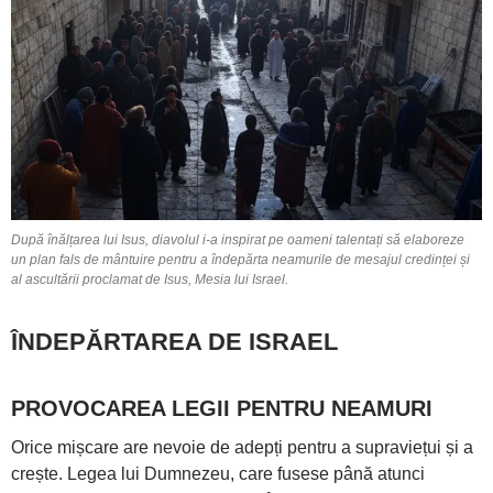
După înălțarea lui Isus, diavolul i-a inspirat pe oameni talentați să elaboreze
un plan fals de mântuire pentru a îndepărta neamurile de mesajul credinței și
al ascultării proclamat de Isus, Mesia lui Israel.
ÎNDEPĂRTAREA DE ISRAEL
PROVOCAREA LEGII PENTRU NEAMURI
Orice mișcare are nevoie de adepți pentru a supraviețui și a
crește. Legea lui Dumnezeu, care fusese până atunci