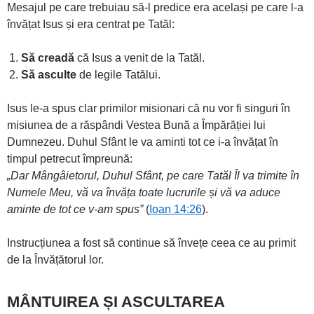
Mesajul pe care trebuiau să-l predice era același pe care l-a
învățat Isus și era centrat pe Tatăl:
Să creadă
că Isus a venit de la Tatăl.
Să asculte
de legile Tatălui.
Isus le-a spus clar primilor misionari că nu vor fi singuri în
misiunea de a răspândi Vestea Bună a Împărăției lui
Dumnezeu. Duhul Sfânt le va aminti tot ce i-a învățat în
timpul petrecut împreună:
„Dar Mângâietorul, Duhul Sfânt, pe care Tatăl Îl va trimite în
Numele Meu, vă va învăța toate lucrurile și vă va aduce
aminte de tot ce v-am spus”
(
Ioan 14:26
).
Instrucțiunea a fost să continue să învețe ceea ce au primit
de la Învățătorul lor.
MÂNTUIREA ȘI ASCULTAREA