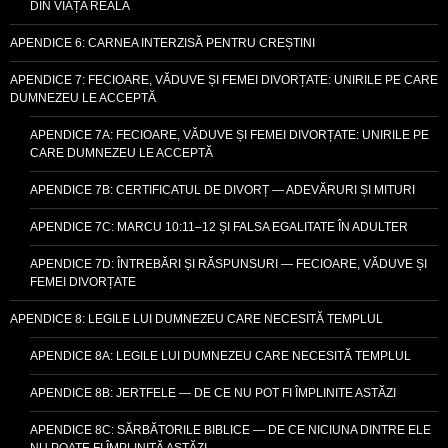
DIN VIAȚA REALĂ
APENDICE 6: CARNEA INTERZISĂ PENTRU CREȘTINI
APENDICE 7: FECIOARE, VĂDUVE ȘI FEMEI DIVORȚATE: UNIRILE PE CARE
DUMNEZEU LE ACCEPTĂ
APENDICE 7A: FECIOARE, VĂDUVE ȘI FEMEI DIVORȚATE: UNIRILE PE
CARE DUMNEZEU LE ACCEPTĂ
APENDICE 7B: CERTIFICATUL DE DIVORȚ — ADEVĂRURI ȘI MITURI
APENDICE 7C: MARCU 10:11–12 ȘI FALSA EGALITATE ÎN ADULTER
APENDICE 7D: ÎNTREBĂRI ȘI RĂSPUNSURI — FECIOARE, VĂDUVE ȘI
FEMEI DIVORȚATE
APENDICE 8: LEGILE LUI DUMNEZEU CARE NECESITĂ TEMPLUL
APENDICE 8A: LEGILE LUI DUMNEZEU CARE NECESITĂ TEMPLUL
APENDICE 8B: JERTFELE — DE CE NU POT FI ÎMPLINITE ASTĂZI
APENDICE 8C: SĂRBĂTORILE BIBLICE — DE CE NICIUNA DINTRE ELE
NU POATE FI ÎMPLINITĂ ASTĂZI