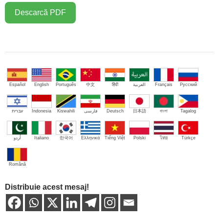
Descarcă PDF
Español
English
Português
中文
हिंदी
العربية
Français
Русский
עברית
Indonesia
Kiswahili
فارسی
Deutsch
日本語
বাংলা
Tagalog
اُردو
Italiano
한국어
Ελληνικά
Tiếng Việt
Polski
ไทย
Türkçe
Română
Distribuie acest mesaj!