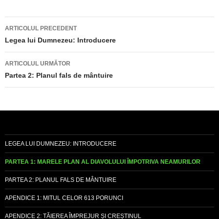
Navigare
ARTICOLUL PRECEDENT
în
Legea lui Dumnezeu: Introducere
articole
ARTICOLUL URMĂTOR
Partea 2: Planul fals de mântuire
LEGEA LUI DUMNEZEU: INTRODUCERE
PARTEA 1: MARELE PLAN AL DIAVOLULUI ÎMPOTRIVA NEAMURILOR
PARTEA 2: PLANUL FALS DE MÂNTUIRE
APENDICE 1: MITUL CELOR 613 PORUNCI
APENDICE 2: TĂIEREA ÎMPREJUR ȘI CREȘTINUL