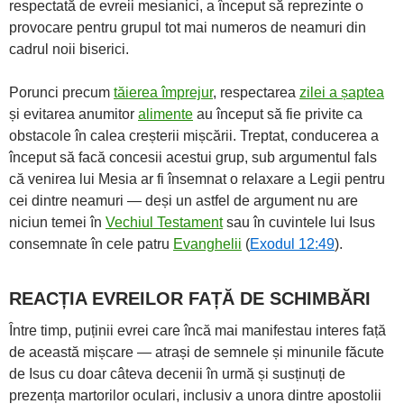
respectată de evreii mesianici, a început să reprezinte o
provocare pentru grupul tot mai numeros de neamuri din
cadrul noii biserici.
Porunci precum
tăierea împrejur
, respectarea
zilei a șaptea
și evitarea anumitor
alimente
au început să fie privite ca
obstacole în calea creșterii mișcării. Treptat, conducerea a
început să facă concesii acestui grup, sub argumentul fals
că venirea lui Mesia ar fi însemnat o relaxare a Legii pentru
cei dintre neamuri — deși un astfel de argument nu are
niciun temei în
Vechiul Testament
sau în cuvintele lui Isus
consemnate în cele patru
Evanghelii
(
Exodul 12:49
).
REACȚIA EVREILOR FAȚĂ DE SCHIMBĂRI
Între timp, puținii evrei care încă mai manifestau interes față
de această mișcare — atrași de semnele și minunile făcute
de Isus cu doar câteva decenii în urmă și susținuți de
prezența martorilor oculari, inclusiv a unora dintre apostolii