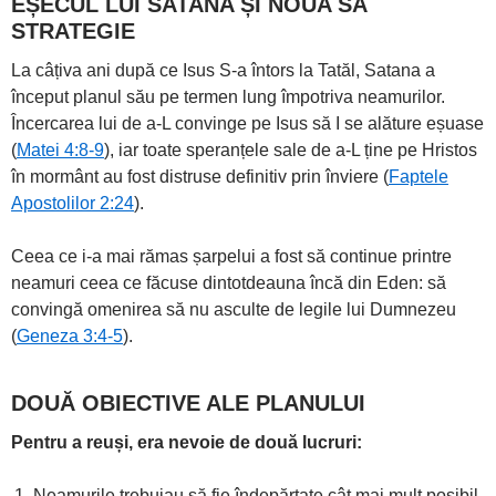
EȘECUL LUI SATANA ȘI NOUA SA
STRATEGIE
La câțiva ani după ce Isus S-a întors la Tatăl, Satana a
început planul său pe termen lung împotriva neamurilor.
Încercarea lui de a-L convinge pe Isus să I se alăture eșuase
(
Matei 4:8-9
), iar toate speranțele sale de a-L ține pe Hristos
în mormânt au fost distruse definitiv prin înviere (
Faptele
Apostolilor 2:24
).
Ceea ce i-a mai rămas șarpelui a fost să continue printre
neamuri ceea ce făcuse dintotdeauna încă din Eden: să
convingă omenirea să nu asculte de legile lui Dumnezeu
(
Geneza 3:4-5
).
DOUĂ OBIECTIVE ALE PLANULUI
Pentru a reuși, era nevoie de două lucruri:
Neamurile trebuiau să fie îndepărtate cât mai mult posibil