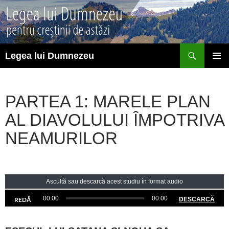
Sari
la
conținut
Caută
Legea lui Dumnezeu
MENIU
PRINCI
PARTEA 1: MARELE PLAN
AL DIAVOLULUI ÎMPOTRIVA
NEAMURILOR
Ascultă sau descarcă acest studiu în format audio
00:00
00:00
REDĂ
DESCARCĂ