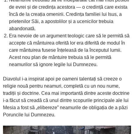
de evrei și de credința acestora — o credință care exista
încă de la creația omenirii. Credința familiei lui Isus, a
prietenilor Săi, a apostolilor și a ucenicilor trebuia
abandonată.
Era nevoie de un argument teologic care să le permită să
accepte că mântuirea oferită lor era diferită de modul în
care mântuirea fusese înțeleasă de la începutul lumii.
Acest nou plan de mântuire trebuia să le permită
neamurilor să ignore legile lui Dumnezeu.
Diavolul i-a inspirat apoi pe oameni talentați să creeze o
religie nouă pentru neamuri, completă cu un nou nume,
tradiții și doctrine. Cea mai importantă dintre aceste doctrine
i-a făcut să creadă că unul dintre scopurile principale ale lui
Mesia a fost să „elibereze” neamurile de obligația de a păzi
Poruncile lui Dumnezeu.