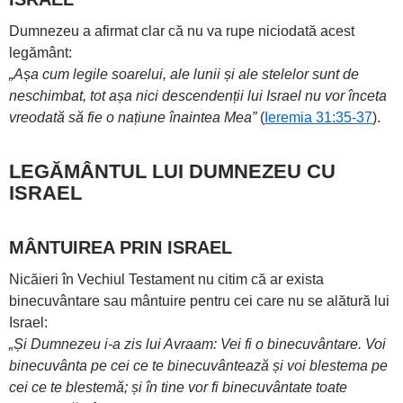
Dumnezeu a afirmat clar că nu va rupe niciodată acest
legământ:
„Așa cum legile soarelui, ale lunii și ale stelelor sunt de
neschimbat, tot așa nici descendenții lui Israel nu vor înceta
vreodată să fie o națiune înaintea Mea”
(
Ieremia 31:35-37
).
LEGĂMÂNTUL LUI DUMNEZEU CU
ISRAEL
MÂNTUIREA PRIN ISRAEL
Nicăieri în Vechiul Testament nu citim că ar exista
binecuvântare sau mântuire pentru cei care nu se alătură lui
Israel:
„Și Dumnezeu i-a zis lui Avraam: Vei fi o binecuvântare. Voi
binecuvânta pe cei ce te binecuvântează și voi blestema pe
cei ce te blestemă; și în tine vor fi binecuvântate toate