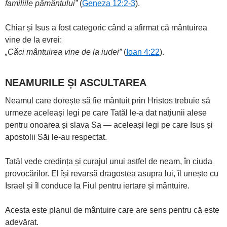
familiile pământului”
(
Geneza 12:2-3
).
Chiar și Isus a fost categoric când a afirmat că mântuirea
vine de la evrei:
„Căci mântuirea vine de la iudei”
(
Ioan 4:22
).
NEAMURILE ȘI ASCULTAREA
Neamul care dorește să fie mântuit prin Hristos trebuie să
urmeze aceleași legi pe care Tatăl le-a dat națiunii alese
pentru onoarea și slava Sa — aceleași legi pe care Isus și
apostolii Săi le-au respectat.
Tatăl vede credința și curajul unui astfel de neam, în ciuda
provocărilor. El își revarsă dragostea asupra lui, îl unește cu
Israel și îl conduce la Fiul pentru iertare și mântuire.
Acesta este planul de mântuire care are sens pentru că este
adevărat.