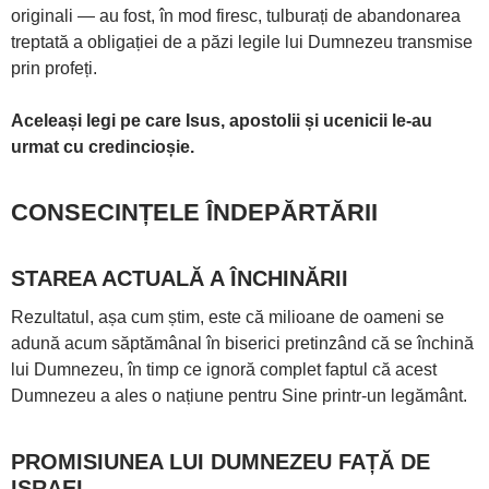
originali — au fost, în mod firesc, tulburați de abandonarea
treptată a obligației de a păzi legile lui Dumnezeu transmise
prin profeți.
Aceleași legi pe care Isus, apostolii și ucenicii le-au
urmat cu credincioșie.
CONSECINȚELE ÎNDEPĂRTĂRII
STAREA ACTUALĂ A ÎNCHINĂRII
Rezultatul, așa cum știm, este că milioane de oameni se
adună acum săptămânal în biserici pretinzând că se închină
lui Dumnezeu, în timp ce ignoră complet faptul că acest
Dumnezeu a ales o națiune pentru Sine printr-un legământ.
PROMISIUNEA LUI DUMNEZEU FAȚĂ DE
ISRAEL