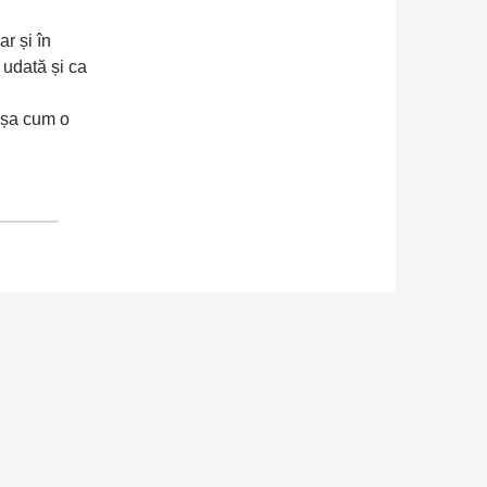
ar și în
e udată și ca
 așa cum o