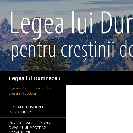
Sari
la
conținut
Caută
Legea lui Dumnezeu
Legea lui Dumnezeu pentru
creștinii de astăzi
LEGEA LUI DUMNEZEU:
INTRODUCERE
PARTEA 1: MARELE PLAN AL
DIAVOLULUI ÎMPOTRIVA
NEAMURILOR