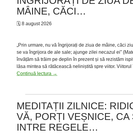
ÎNGRIJORAȚI DE ZIUA D
MÂINE, CĂCI…
🗓 8 august 2026
„Prin urmare, nu vă îngrijorați de ziua de mâine, căci z
se va îngrijora de ale sale; ajunge zilei necazul ei” (Mat
învățăm să trăim pe deplin în prezent și să rezistăm ispi
lăsa mintea să rătăcească neliniștită spre viitor. Viitoru
Meditații
Continuă lectura
→
zilnice:
Prin
urmare,
nu
MEDITAȚII ZILNICE: RIDI
vă
VĂ, PORȚI VEȘNICE, CA
îngrijorați
de
INTRE REGELE…
ziua