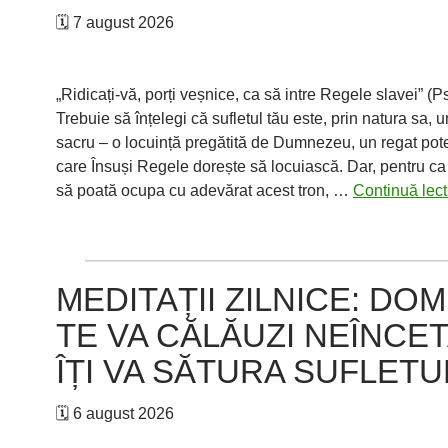
de
🗓 7 august 2026
mâine,
căci…
„Ridicați-vă, porți veșnice, ca să intre Regele slavei” (P
Trebuie să înțelegi că sufletul tău este, prin natura sa, 
sacru – o locuință pregătită de Dumnezeu, un regat pote
care Însuși Regele dorește să locuiască. Dar, pentru c
să poată ocupa cu adevărat acest tron, …
Continuă lec
MEDITAȚII ZILNICE: DO
TE VA CĂLĂUZI NEÎNCET
ÎȚI VA SĂTURA SUFLET
🗓 6 august 2026