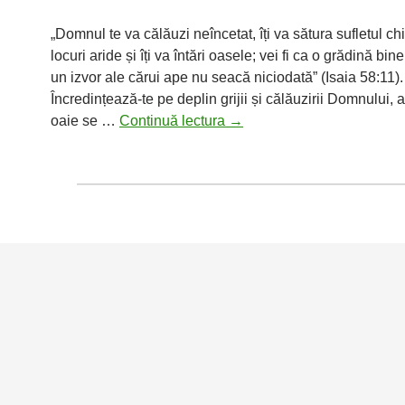
„Domnul te va călăuzi neîncetat, îți va sătura sufletul chi
locuri aride și îți va întări oasele; vei fi ca o grădină bin
un izvor ale cărui ape nu seacă niciodată” (Isaia 58:11).
Încredințează-te pe deplin grijii și călăuzirii Domnului,
Meditații
oaie se …
Continuă lectura
→
zilnice:
Domnul
te
va
călăuzi
neîncetat,
îți
va
sătura
sufletul…