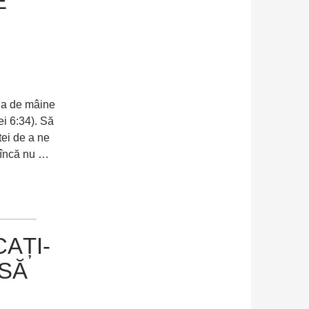
E
iua de mâine
ei 6:34). Să
tei de a ne
l încă nu …
CAȚI-
 SĂ