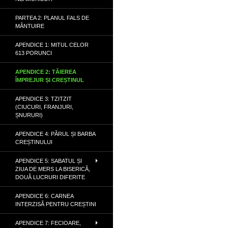
PARTEA 2: PLANUL FALS DE
MÂNTUIRE
APENDICE 1: MITUL CELOR
613 PORUNCI
APENDICE 2: TĂIEREA
ÎMPREJUR ȘI CREȘTINUL
APENDICE 3: TZITZIT
(CIUCURI, FRANJURI,
ȘNURURI)
APENDICE 4: PĂRUL ȘI BARBA
CREȘTINULUI
APENDICE 5: SABATUL ȘI
ZIUA DE MERS LA BISERICĂ,
DOUĂ LUCRURI DIFERITE
APENDICE 6: CARNEA
INTERZISĂ PENTRU CREȘTINI
APENDICE 7: FECIOARE,