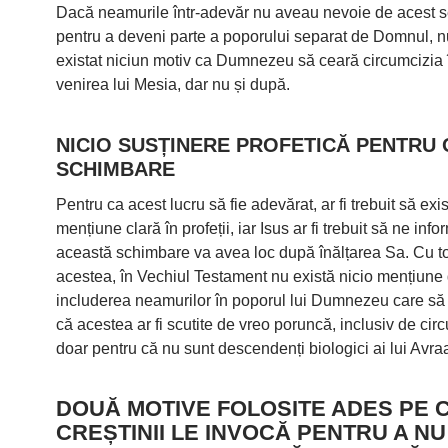
Dacă neamurile într-adevăr nu aveau nevoie de acest s
pentru a deveni parte a poporului separat de Domnul, nu
existat niciun motiv ca Dumnezeu să ceară circumcizia 
venirea lui Mesia, dar nu și după.
NICIO SUSȚINERE PROFETICĂ PENTRU 
SCHIMBARE
Pentru ca acest lucru să fie adevărat, ar fi trebuit să exi
mențiune clară în profeții, iar Isus ar fi trebuit să ne inf
această schimbare va avea loc după înălțarea Sa. Cu t
acestea, în Vechiul Testament nu există nicio mențiune
includerea neamurilor în poporul lui Dumnezeu care s
că acestea ar fi scutite de vreo poruncă, inclusiv de cir
doar pentru că nu sunt descendenți biologici ai lui Avra
DOUĂ MOTIVE FOLOSITE ADES PE 
CREȘTINII LE INVOCĂ PENTRU A NU