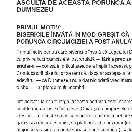
ASCULTA DE ACEASTĂ PORUNCĂ A 
DUMNEZEU
PRIMUL MOTIV:
BISERICILE ÎNVĂȚĂ ÎN MOD GREȘIT CĂ
PORUNCA CIRCUMCIZIEI A FOST ANULA
Primul motiv pentru care bisericile învață că Legea lu
cu privire la circumcizie a fost anulată —
fără a preciza 
anulat-o
— constă în dificultatea de a împlini această 
Conducătorii bisericilor se tem că, dacă ar accepta și ar
adevărul — că Dumnezeu nu a dat niciodată vreo instru
o aboli — ar pierde mulți membri.
Într-adevăr, la scară largă, această poruncă este incom
Întotdeauna a fost și încă este. Chiar și cu progresele 
creștin care decide să asculte această poruncă trebuie 
găsească un profesionist, să plătească din buzunar (d
majoritatea asigurărilor de sănătate nu o acoperă), să t