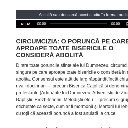
Ascultă sau descarcă acest studiu în format audi
REDĂ
00:00
00:00
CIRCUMCIZIA: O PORUNCĂ PE CAR
APROAPE TOATE BISERICILE O
CONSIDERĂ ABOLITĂ
Dintre toate poruncile sfinte ale lui Dumnezeu, circumciz
singura pe care aproape toate bisericile o consideră în
abolita. Consensul este atât de larg răspândit încât chiar
rivali doctrinari — precum Biserica Catolică și denomina
protestante (Adunările lui Dumnezeu, Adventiștii de Zi
Baptiștii, Prezbiterienii, Metodiștii etc.) — precum și gr
etichetate ca secte, cum ar fi mormonii și Martorii lui Ie
cu toții că această poruncă a fost anulată la cruce.