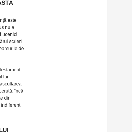
ASTĂ
nță este
sus nu a
i ucenicii
rui scrieri
neamurile de
 Testament
 lui
 ascultarea
cerută, încă
te din
indiferent
LUI