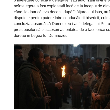
o înțelegere corectă a delegației sau autorizării divine.
neînțelegere a fost exploatată încă de la început de diav
când, la doar câteva decenii după înălțarea lui Isus, au
disputele pentru putere între conducătorii bisericii, cul
concluzia absurdă că Dumnezeu i-ar fi delegat lui Petru
presupușilor săi succesori autoritatea de a face orice s
doreau în Legea lui Dumnezeu.