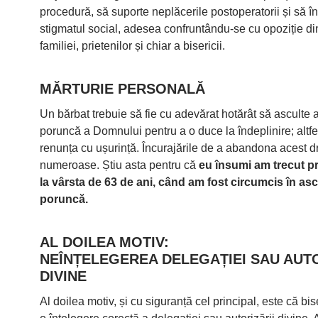
procedură, să suporte neplăcerile postoperatorii și să î
stigmatul social, adesea confruntându-se cu opoziție di
familiei, prietenilor și chiar a bisericii.
MĂRTURIE PERSONALĂ
Un bărbat trebuie să fie cu adevărat hotărât să asculte 
poruncă a Domnului pentru a o duce la îndeplinire; altfe
renunța cu ușurință. Încurajările de a abandona acest 
numeroase. Știu asta pentru că
eu însumi am trecut p
la vârsta de 63 de ani, când am fost circumcis în asc
poruncă.
AL DOILEA MOTIV:
NEÎNȚELEGEREA DELEGAȚIEI SAU AUTO
DIVINE
Al doilea motiv, și cu siguranță cel principal, este că bi