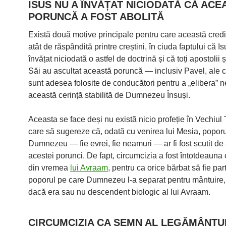
ISUS NU A ÎNVĂȚAT NICIODATĂ CĂ ACE
PORUNCĂ A FOST ABOLITĂ
Există două motive principale pentru care această credi
atât de răspândită printre creștini, în ciuda faptului că I
învățat niciodată o astfel de doctrină și că toți apostolii ș
Săi au ascultat această poruncă — inclusiv Pavel, ale că
sunt adesea folosite de conducători pentru a „elibera” 
această cerință stabilită de Dumnezeu Însuși.
Aceasta se face deși nu există nicio profeție în Vechiul
care să sugereze că, odată cu venirea lui Mesia, poporul
Dumnezeu — fie evrei, fie neamuri — ar fi fost scutit de
acestei porunci. De fapt, circumcizia a fost întotdeauna 
din vremea
lui Avraam
, pentru ca orice bărbat să fie par
poporul pe care Dumnezeu l-a separat pentru mântuire, 
dacă era sau nu descendent biologic al lui Avraam.
CIRCUMCIZIA CA SEMN AL LEGĂMÂNTU