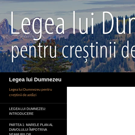
Sari
la
conținut
Caută
Legea lui Dumnezeu
Legea lui Dumnezeu pentru
creștinii de astăzi
LEGEA LUI DUMNEZEU:
INTRODUCERE
PARTEA 1: MARELE PLAN AL
DIAVOLULUI ÎMPOTRIVA
NEAMURILOR