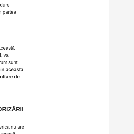
ndure
n partea
această
l, va
drum sunt
rin aceasta
ultare de
RIZĂRII
serica nu are