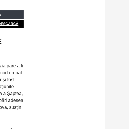
o
DESCARCĂ
E
ia pare a fi
 mod eronat
 și foști
țiunile
ua a Șaptea,
upări adesea
hova, susțin