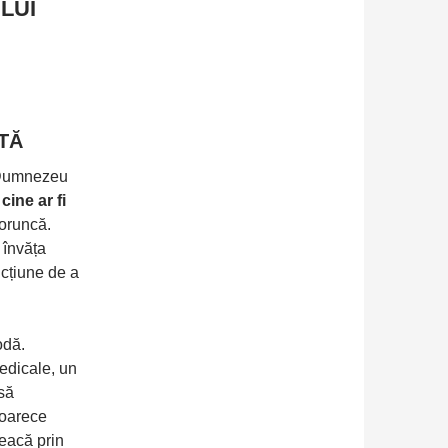
LUI
TĂ
i Dumnezeu
cine ar fi
poruncă.
 învăța
cțiune de a
odă.
medicale, un
să
eoarece
reacă prin