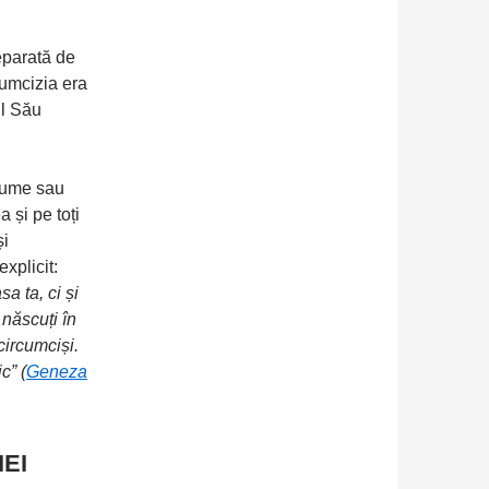
eparată de
cumcizia era
ul Său
anume sau
a și pe toți
și
xplicit:
a ta, ci și
 născuți în
 circumciși.
c” (
Geneza
EI