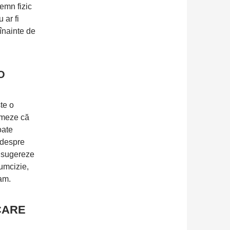
emn fizic
 ar fi
înainte de
O
ste o
ormeze că
oate
 despre
ă sugereze
cumcizie,
am.
CARE