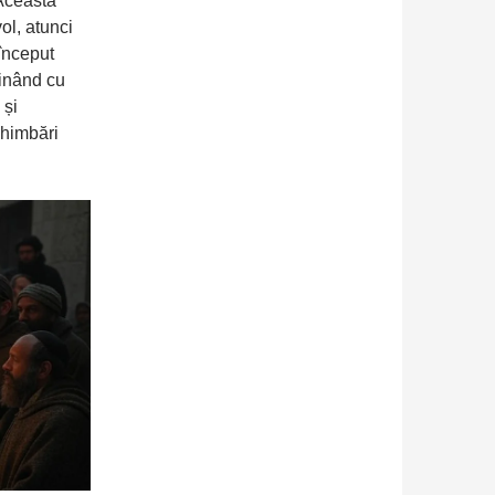
 Această
ol, atunci
 început
minând cu
 și
chimbări