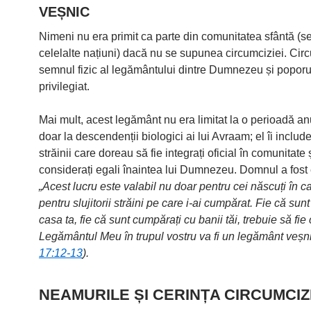
VEȘNIC
Nimeni nu era primit ca parte din comunitatea sfântă (s
celelalte națiuni) dacă nu se supunea circumciziei. Cir
semnul fizic al legământului dintre Dumnezeu și popor
privilegiat.
Mai mult, acest legământ nu era limitat la o perioadă 
doar la descendenții biologici ai lui Avraam; el îi include
străinii care doreau să fie integrați oficial în comunitate 
considerați egali înaintea lui Dumnezeu. Domnul a fost e
„Acest lucru este valabil nu doar pentru cei născuți în cas
pentru slujitorii străini pe care i-ai cumpărat. Fie că sunt
casa ta, fie că sunt cumpărați cu banii tăi, trebuie să fie
Legământul Meu în trupul vostru va fi un legământ veșni
17:12-13
).
NEAMURILE ȘI CERINȚA CIRCUMCIZI