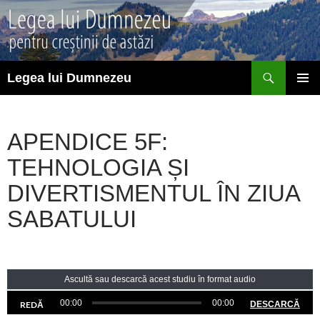
Sari
la
conținut
Caută
Legea lui Dumnezeu
MENIU
PRINCI
APENDICE 5F:
TEHNOLOGIA ȘI
DIVERTISMENTUL ÎN ZIUA
SABATULUI
Ascultă sau descarcă acest studiu în format audio
00:00
00:00
REDĂ
DESCARCĂ