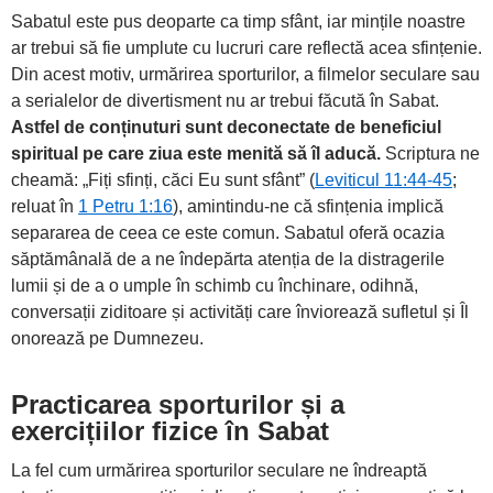
Sabatul este pus deoparte ca timp sfânt, iar mințile noastre
ar trebui să fie umplute cu lucruri care reflectă acea sfințenie.
Din acest motiv, urmărirea sporturilor, a filmelor seculare sau
a serialelor de divertisment nu ar trebui făcută în Sabat.
Astfel de conținuturi sunt deconectate de beneficiul
spiritual pe care ziua este menită să îl aducă.
Scriptura ne
cheamă: „Fiți sfinți, căci Eu sunt sfânt” (
Leviticul 11:44-45
;
reluat în
1 Petru 1:16
), amintindu-ne că sfințenia implică
separarea de ceea ce este comun. Sabatul oferă ocazia
săptămânală de a ne îndepărta atenția de la distragerile
lumii și de a o umple în schimb cu închinare, odihnă,
conversații ziditoare și activități care înviorează sufletul și Îl
onorează pe Dumnezeu.
Practicarea sporturilor și a
exercițiilor fizice în Sabat
La fel cum urmărirea sporturilor seculare ne îndreaptă