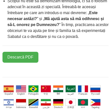
Scopul nu este să demonizăm tehnologia, ci să o folosim
adecvat în această zi specială. Întreabă-te aceeași
întrebare pe care am introdus-o mai devreme: „
Este
necesar astăzi?
” și „
Mă ajută asta să mă odihnesc și
să-L onorez pe Dumnezeu?
” În timp, practicarea acestor
obiceiuri te va ajuta pe tine și familia ta să experimentați
Sabatul ca o desfătare și nu ca o povară.
Descarcă PDF
Español
English
Português
中文
हिंदी
العربية
Français
Русский
עברית
Indonesia
Kiswahili
فارسی
Deutsch
日本語
বাংলা
Tagalog