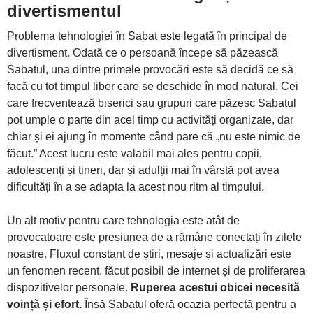
divertismentul
Problema tehnologiei în Sabat este legată în principal de
divertisment. Odată ce o persoană începe să păzească
Sabatul, una dintre primele provocări este să decidă ce să
facă cu tot timpul liber care se deschide în mod natural. Cei
care frecventează biserici sau grupuri care păzesc Sabatul
pot umple o parte din acel timp cu activități organizate, dar
chiar și ei ajung în momente când pare că „nu este nimic de
făcut.” Acest lucru este valabil mai ales pentru copii,
adolescenți și tineri, dar și adulții mai în vârstă pot avea
dificultăți în a se adapta la acest nou ritm al timpului.
Un alt motiv pentru care tehnologia este atât de
provocatoare este presiunea de a rămâne conectați în zilele
noastre. Fluxul constant de știri, mesaje și actualizări este
un fenomen recent, făcut posibil de internet și de proliferarea
dispozitivelor personale.
Ruperea acestui obicei necesită
voință și efort.
Însă Sabatul oferă ocazia perfectă pentru a