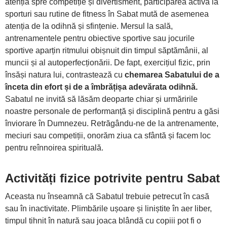
atenția spre competiție și divertisment, participarea activă la
sporturi sau rutine de fitness în Sabat mută de asemenea
atenția de la odihnă și sfințenie. Mersul la sală,
antrenamentele pentru obiective sportive sau jocurile
sportive aparțin ritmului obișnuit din timpul săptămânii, al
muncii și al autoperfecționării. De fapt, exercițiul fizic, prin
însăși natura lui, contrastează cu
chemarea Sabatului de a
înceta din efort și de a îmbrățișa adevărata odihnă.
Sabatul ne invită să lăsăm deoparte chiar și urmăririle
noastre personale de performanță și disciplină pentru a găsi
înviorare în Dumnezeu. Retrăgându-ne de la antrenamente,
meciuri sau competiții, onorăm ziua ca sfântă și facem loc
pentru reînnoirea spirituală.
Activități fizice potrivite pentru Sabat
Aceasta nu înseamnă că Sabatul trebuie petrecut în casă
sau în inactivitate. Plimbările ușoare și liniștite în aer liber,
timpul tihnit în natură sau joaca blândă cu copiii pot fi o