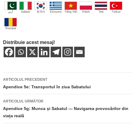
اُردو
Italiano
한국어
Ελληνικά
Tiếng Việt
Polski
ไทย
Türkçe
Română
Distribuie acest mesaj!
Navigare
ARTICOLUL PRECEDENT
în
Apendice 5e: Transportul în ziua Sabatului
articole
ARTICOLUL URMĂTOR
Apendice 5g: Munca și Sabatul — Navigarea provocărilor din
viața reală