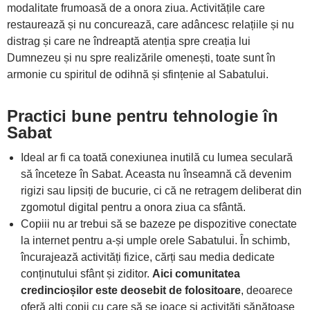
modalitate frumoasă de a onora ziua. Activitățile care
restaurează și nu concurează, care adâncesc relațiile și nu
distrag și care ne îndreaptă atenția spre creația lui
Dumnezeu și nu spre realizările omenești, toate sunt în
armonie cu spiritul de odihnă și sfințenie al Sabatului.
Practici bune pentru tehnologie în
Sabat
Ideal ar fi ca toată conexiunea inutilă cu lumea seculară
să înceteze în Sabat. Aceasta nu înseamnă că devenim
rigizi sau lipsiți de bucurie, ci că ne retragem deliberat din
zgomotul digital pentru a onora ziua ca sfântă.
Copiii nu ar trebui să se bazeze pe dispozitive conectate
la internet pentru a-și umple orele Sabatului. În schimb,
încurajează activități fizice, cărți sau media dedicate
conținutului sfânt și ziditor.
Aici comunitatea
credincioșilor este deosebit de folositoare
, deoarece
oferă alți copii cu care să se joace și activități sănătoase