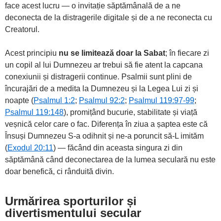
face acest lucru — o invitație săptămânală de a ne
deconecta de la distragerile digitale și de a ne reconecta cu
Creatorul.
Acest principiu
nu se limitează doar la Sabat
; în fiecare zi
un copil al lui Dumnezeu ar trebui să fie atent la capcana
conexiunii și distragerii continue. Psalmii sunt plini de
încurajări de a medita la Dumnezeu și la Legea Lui zi și
noapte (
Psalmul 1:2
;
Psalmul 92:2
;
Psalmul 119:97-99
;
Psalmul 119:148
), promițând bucurie, stabilitate și viață
veșnică celor care o fac. Diferența în ziua a șaptea este că
Însuși Dumnezeu S-a odihnit și ne-a poruncit să-L imităm
(
Exodul 20:11
) — făcând din aceasta singura zi din
săptămână când deconectarea de la lumea seculară nu este
doar benefică, ci rânduită divin.
Urmărirea sporturilor și
divertismentului secular