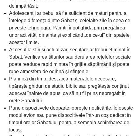
de împărtășit.
Adolescenții ar trebui să fie suficient de maturi pentru a
înțelege diferența dintre Sabat și celelalte zile în ceea ce
privește tehnologia. Părinții îi pot ghida prin pregătirea
unor activități dinainte și explicând „de ce-ul” din spatele
acestor limite.
Accesul la știri și actualizări seculare ar trebui eliminat în
Sabat. Verificarea titlurilor sau derularea rețelelor sociale
poate readuce rapid mintea în grijile săptămânii și poate
rupe atmosfera de odihnă și sfințenie.
Planifică din timp: descarcă materialele necesare,
tipărește ghiduri de studiu biblic sau pregătește conținut
adecvat înainte de apus, ca să nu fii prins nepregătit în
orele Sabatului.
Pune dispozitivele deoparte: oprește notificările, folosește
modul avion sau pune dispozitivele într-un coș dedicat în
timpul orelor Sabatului pentru a semnala schimbarea de
focus.