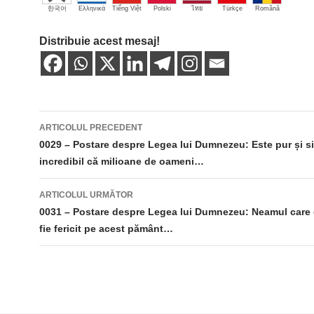
한국어
Ελληνικά
Tiếng Việt
Polski
ไทย
Türkçe
Română
Distribuie acest mesaj!
Navigare
ARTICOLUL PRECEDENT
în
0029 – Postare despre Legea lui Dumnezeu: Este pur și s
incredibil că milioane de oameni…
articole
ARTICOLUL URMĂTOR
0031 – Postare despre Legea lui Dumnezeu: Neamul care 
fie fericit pe acest pământ…