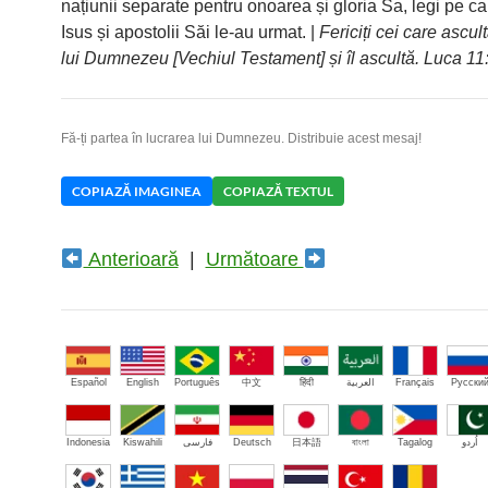
națiunii separate pentru onoarea și gloria Sa, legi pe ca
Isus și apostolii Săi le-au urmat. |
Fericiți cei care ascul
lui Dumnezeu [Vechiul Testament] și îl ascultă. Luca 11
Fă-ți partea în lucrarea lui Dumnezeu. Distribuie acest mesaj!
COPIAZĂ IMAGINEA
COPIAZĂ TEXTUL
Anterioară
|
Următoare
Español
English
Português
中文
हिंदी
العربية
Français
Русски
Indonesia
Kiswahili
فارسی
Deutsch
日本語
বাংলা
Tagalog
اُردو