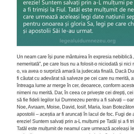
Un neam care își pune mântuirea în expresia nebiblică 
nemeritată”, pe care Isus nu a folosit-o niciodată și nici 
o, va avea o surpriză amară la judecata finală. Dacă 
fi căutat cu adevărat să salveze pe cei care nu merită, a
întreaga lume ar merge în cer, deoarece, conform aceste
nimeni nu merită. Dar, în ceea ce privește cei drepți, ce
să fie fideli legilor lui Dumnezeu pentru a fi salvați – o
Noe, Avraam, Moise, David, Iosif, Maria, Ioan Botezătoru
apostolii – aceștia ar fi aruncați în lacul de foc. Fugi de
erezie! Suntem salvați prin a-L mulțumi pe Tatăl și a fi tri
Tatăl este mulțumit de neamul care urmează aceleași le