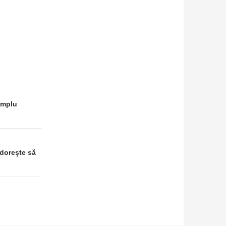
implu
dorește să