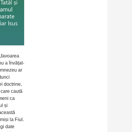
„favoarea
nu a învățat-
Dumnezeu ar
tunci
i doctrine,
i care caută
ameni ca
l și
 această
miși la Fiul.
gi date