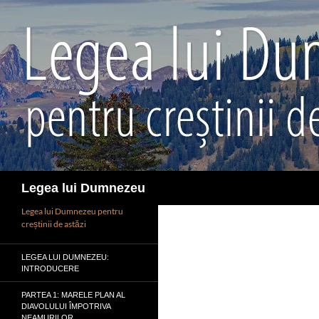
Sari
la
conținut
Caută
Legea lui Dumnezeu
Legea lui Dumnezeu pentru
creștinii de astăzi
LEGEA LUI DUMNEZEU:
INTRODUCERE
PARTEA 1: MARELE PLAN AL
DIAVOLULUI ÎMPOTRIVA
NEAMURILOR