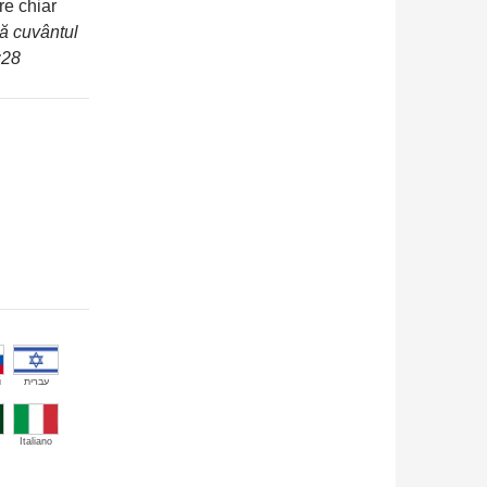
re chiar
tă cuvântul
:28
й
עברית
Italiano