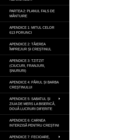
PARTEA 2: PLANUL FALS DE
MÂNTUIRE
APENDICE 1: MITUL CELOR
613 PORUNCI
APENDICE 2: TĂIEREA
ÎMPREJUR ȘI CREȘTINUL
APENDICE 3: TZITZIT
(CIUCURI, FRANJURI,
ȘNURURI)
APENDICE 4: PĂRUL ȘI BARBA
CREȘTINULUI
APENDICE 5: SABATUL ȘI
ZIUA DE MERS LA BISERICĂ,
DOUĂ LUCRURI DIFERITE
APENDICE 6: CARNEA
INTERZISĂ PENTRU CREȘTINI
APENDICE 7: FECIOARE,