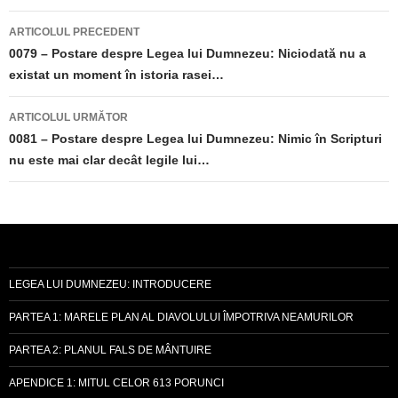
Navigare
ARTICOLUL PRECEDENT
în
0079 – Postare despre Legea lui Dumnezeu: Niciodată nu a
existat un moment în istoria rasei…
articole
ARTICOLUL URMĂTOR
0081 – Postare despre Legea lui Dumnezeu: Nimic în Scripturi
nu este mai clar decât legile lui…
LEGEA LUI DUMNEZEU: INTRODUCERE
PARTEA 1: MARELE PLAN AL DIAVOLULUI ÎMPOTRIVA NEAMURILOR
PARTEA 2: PLANUL FALS DE MÂNTUIRE
APENDICE 1: MITUL CELOR 613 PORUNCI