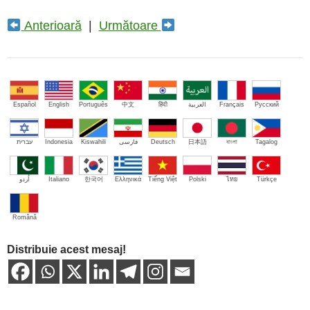
Anterioară
|
Următoare
Español
English
Português
中文
हिंदी
العربية
Français
Русский
עברית
Indonesia
Kiswahili
فارسی
Deutsch
日本語
বাংলা
Tagalog
اُردو
Italiano
한국어
Ελληνικά
Tiếng Việt
Polski
ไทย
Türkçe
Română
Distribuie acest mesaj!