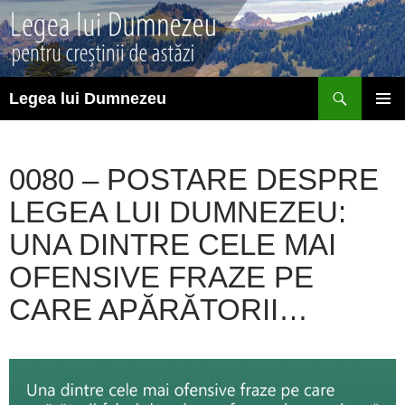
Sari
la
conținut
Caută
Legea lui Dumnezeu
MENIU
PRINCI
0080 – POSTARE DESPRE
LEGEA LUI DUMNEZEU:
UNA DINTRE CELE MAI
OFENSIVE FRAZE PE
CARE APĂRĂTORII…