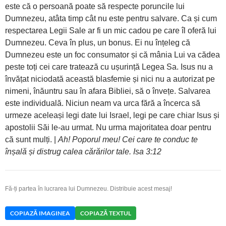
este că o persoană poate să respecte poruncile lui
Dumnezeu, atâta timp cât nu este pentru salvare. Ca și cum
respectarea Legii Sale ar fi un mic cadou pe care îl oferă lui
Dumnezeu. Ceva în plus, un bonus. Ei nu înțeleg că
Dumnezeu este un foc consumator și că mânia Lui va cădea
peste toți cei care tratează cu ușurință Legea Sa. Isus nu a
învățat niciodată această blasfemie și nici nu a autorizat pe
nimeni, înăuntru sau în afara Bibliei, să o învețe. Salvarea
este individuală. Niciun neam va urca fără a încerca să
urmeze aceleași legi date lui Israel, legi pe care chiar Isus și
apostolii Săi le-au urmat. Nu urma majoritatea doar pentru
că sunt mulți. |
Ah! Poporul meu! Cei care te conduc te
înșală și distrug calea cărărilor tale. Isa 3:12
Fă-ți partea în lucrarea lui Dumnezeu. Distribuie acest mesaj!
COPIAZĂ IMAGINEA
COPIAZĂ TEXTUL