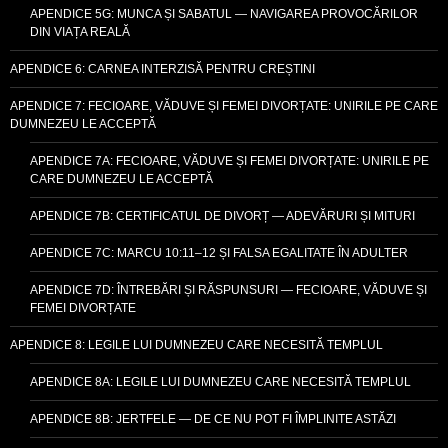
APENDICE 5G: MUNCA ȘI SABATUL — NAVIGAREA PROVOCĂRILOR
DIN VIAȚA REALĂ
APENDICE 6: CARNEA INTERZISĂ PENTRU CREȘTINI
APENDICE 7: FECIOARE, VĂDUVE ȘI FEMEI DIVORȚATE: UNIRILE PE CARE
DUMNEZEU LE ACCEPTĂ
APENDICE 7A: FECIOARE, VĂDUVE ȘI FEMEI DIVORȚATE: UNIRILE PE
CARE DUMNEZEU LE ACCEPTĂ
APENDICE 7B: CERTIFICATUL DE DIVORȚ — ADEVĂRURI ȘI MITURI
APENDICE 7C: MARCU 10:11–12 ȘI FALSA EGALITATE ÎN ADULTER
APENDICE 7D: ÎNTREBĂRI ȘI RĂSPUNSURI — FECIOARE, VĂDUVE ȘI
FEMEI DIVORȚATE
APENDICE 8: LEGILE LUI DUMNEZEU CARE NECESITĂ TEMPLUL
APENDICE 8A: LEGILE LUI DUMNEZEU CARE NECESITĂ TEMPLUL
APENDICE 8B: JERTFELE — DE CE NU POT FI ÎMPLINITE ASTĂZI