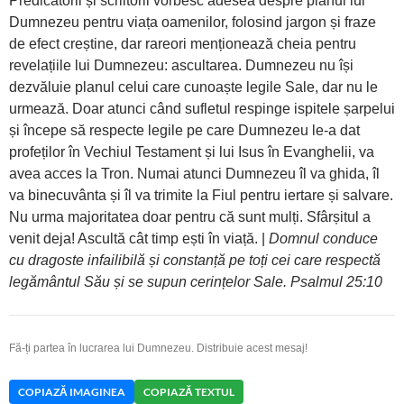
Predicatorii și scriitorii vorbesc adesea despre planul lui
Dumnezeu pentru viața oamenilor, folosind jargon și fraze
de efect creștine, dar rareori menționează cheia pentru
revelațiile lui Dumnezeu: ascultarea. Dumnezeu nu își
dezvăluie planul celui care cunoaște legile Sale, dar nu le
urmează. Doar atunci când sufletul respinge ispitele șarpelui
și începe să respecte legile pe care Dumnezeu le-a dat
profeților în Vechiul Testament și lui Isus în Evanghelii, va
avea acces la Tron. Numai atunci Dumnezeu îl va ghida, îl
va binecuvânta și îl va trimite la Fiul pentru iertare și salvare.
Nu urma majoritatea doar pentru că sunt mulți. Sfârșitul a
venit deja! Ascultă cât timp ești în viață. |
Domnul conduce
cu dragoste infailibilă și constanță pe toți cei care respectă
legământul Său și se supun cerințelor Sale. Psalmul 25:10
Fă-ți partea în lucrarea lui Dumnezeu. Distribuie acest mesaj!
COPIAZĂ IMAGINEA
COPIAZĂ TEXTUL