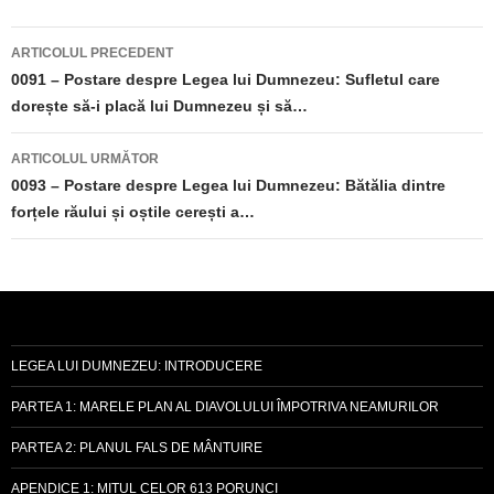
Navigare
ARTICOLUL PRECEDENT
în
0091 – Postare despre Legea lui Dumnezeu: Sufletul care
dorește să-i placă lui Dumnezeu și să…
articole
ARTICOLUL URMĂTOR
0093 – Postare despre Legea lui Dumnezeu: Bătălia dintre
forțele răului și oștile cerești a…
LEGEA LUI DUMNEZEU: INTRODUCERE
PARTEA 1: MARELE PLAN AL DIAVOLULUI ÎMPOTRIVA NEAMURILOR
PARTEA 2: PLANUL FALS DE MÂNTUIRE
APENDICE 1: MITUL CELOR 613 PORUNCI