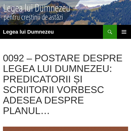
Sari
la
conținut
Caută
Legea lui Dumnezeu
MENIU
PRINCI
0092 – POSTARE DESPRE
LEGEA LUI DUMNEZEU:
PREDICATORII ȘI
SCRIITORII VORBESC
ADESEA DESPRE
PLANUL…