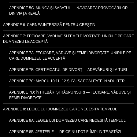
APENDICE 5G: MUNCA ȘI SABATUL — NAVIGAREA PROVOCĂRILOR
DIN VIAȚA REALĂ
APENDICE 6: CARNEA INTERZISĂ PENTRU CREȘTINI
APENDICE 7: FECIOARE, VĂDUVE ȘI FEMEI DIVORȚATE: UNIRILE PE CARE
DUMNEZEU LE ACCEPTĂ
APENDICE 7A: FECIOARE, VĂDUVE ȘI FEMEI DIVORȚATE: UNIRILE PE
CARE DUMNEZEU LE ACCEPTĂ
APENDICE 7B: CERTIFICATUL DE DIVORȚ — ADEVĂRURI ȘI MITURI
APENDICE 7C: MARCU 10:11–12 ȘI FALSA EGALITATE ÎN ADULTER
APENDICE 7D: ÎNTREBĂRI ȘI RĂSPUNSURI — FECIOARE, VĂDUVE ȘI
FEMEI DIVORȚATE
APENDICE 8: LEGILE LUI DUMNEZEU CARE NECESITĂ TEMPLUL
APENDICE 8A: LEGILE LUI DUMNEZEU CARE NECESITĂ TEMPLUL
APENDICE 8B: JERTFELE — DE CE NU POT FI ÎMPLINITE ASTĂZI