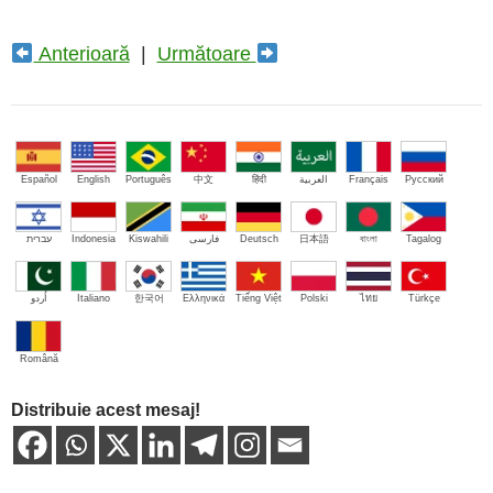
Anterioară
|
Următoare
Español
English
Português
中文
हिंदी
العربية
Français
Русский
עברית
Indonesia
Kiswahili
فارسی
Deutsch
日本語
বাংলা
Tagalog
اُردو
Italiano
한국어
Ελληνικά
Tiếng Việt
Polski
ไทย
Türkçe
Română
Distribuie acest mesaj!