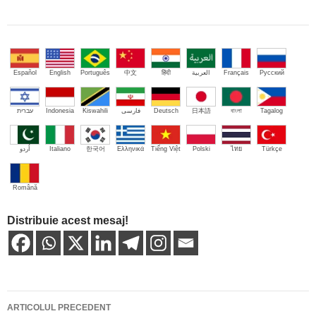
Español
English
Português
中文
हिंदी
العربية
Français
Русский
עברית
Indonesia
Kiswahili
فارسی
Deutsch
日本語
বাংলা
Tagalog
اُردو
Italiano
한국어
Ελληνικά
Tiếng Việt
Polski
ไทย
Türkçe
Română
Distribuie acest mesaj!
Navigare
ARTICOLUL PRECEDENT