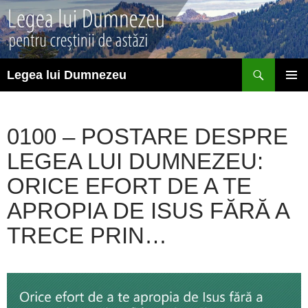
Sari
la
conținut
Caută
Legea lui Dumnezeu
MENIU
PRINCI
0100 – POSTARE DESPRE
LEGEA LUI DUMNEZEU:
ORICE EFORT DE A TE
APROPIA DE ISUS FĂRĂ A
TRECE PRIN…