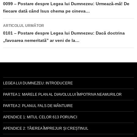
în
0099 – Postare despre Legea lui Dumnezeu: Urmează-mă! De
fiecare dată când Isus chema pe cineva…
articole
ARTICOLUL URMĂTOR
0101 – Postare despre Legea lui Dumnezeu: Dacă doctrina
„favoarea nemeritată” ar veni de la…
LEGEA LUI DUMNEZEU: INTRODUCERE
PARTEA 1: MARELE PLAN AL DIAVOLULUI ÎMPOTRIVA NEAMURILOR
PARTEA 2: PLANUL FALS DE MÂNTUIRE
APENDICE 1: MITUL CELOR 613 PORUNCI
APENDICE 2: TĂIEREA ÎMPREJUR ȘI CREȘTINUL