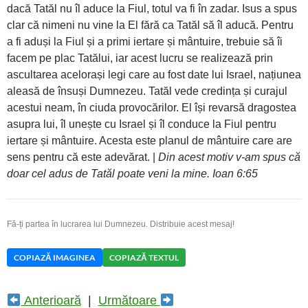
dacă Tatăl nu îl aduce la Fiul, totul va fi în zadar. Isus a spus
clar că nimeni nu vine la El fără ca Tatăl să îl aducă. Pentru
a fi aduși la Fiul și a primi iertare și mântuire, trebuie să îi
facem pe plac Tatălui, iar acest lucru se realizează prin
ascultarea acelorași legi care au fost date lui Israel, națiunea
aleasă de însuși Dumnezeu. Tatăl vede credința și curajul
acestui neam, în ciuda provocărilor. El își revarsă dragostea
asupra lui, îl unește cu Israel și îl conduce la Fiul pentru
iertare și mântuire. Acesta este planul de mântuire care are
sens pentru că este adevărat. |
Din acest motiv v-am spus că
doar cel adus de Tatăl poate veni la mine. Ioan 6:65
Fă-ți partea în lucrarea lui Dumnezeu. Distribuie acest mesaj!
COPIAZĂ IMAGINEA
COPIAZĂ TEXTUL
Anterioară
|
Următoare