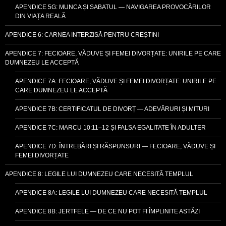
APENDICE 5G: MUNCA ȘI SABATUL — NAVIGAREA PROVOCĂRILOR
DIN VIAȚA REALĂ
APENDICE 6: CARNEA INTERZISĂ PENTRU CREȘTINI
APENDICE 7: FECIOARE, VĂDUVE ȘI FEMEI DIVORȚATE: UNIRILE PE CARE
DUMNEZEU LE ACCEPTĂ
APENDICE 7A: FECIOARE, VĂDUVE ȘI FEMEI DIVORȚATE: UNIRILE PE
CARE DUMNEZEU LE ACCEPTĂ
APENDICE 7B: CERTIFICATUL DE DIVORȚ — ADEVĂRURI ȘI MITURI
APENDICE 7C: MARCU 10:11–12 ȘI FALSA EGALITATE ÎN ADULTER
APENDICE 7D: ÎNTREBĂRI ȘI RĂSPUNSURI — FECIOARE, VĂDUVE ȘI
FEMEI DIVORȚATE
APENDICE 8: LEGILE LUI DUMNEZEU CARE NECESITĂ TEMPLUL
APENDICE 8A: LEGILE LUI DUMNEZEU CARE NECESITĂ TEMPLUL
APENDICE 8B: JERTFELE — DE CE NU POT FI ÎMPLINITE ASTĂZI