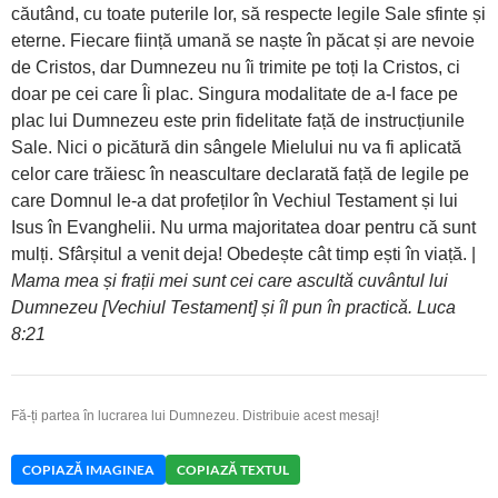
căutând, cu toate puterile lor, să respecte legile Sale sfinte și
eterne. Fiecare ființă umană se naște în păcat și are nevoie
de Cristos, dar Dumnezeu nu îi trimite pe toți la Cristos, ci
doar pe cei care Îi plac. Singura modalitate de a-I face pe
plac lui Dumnezeu este prin fidelitate față de instrucțiunile
Sale. Nici o picătură din sângele Mielului nu va fi aplicată
celor care trăiesc în neascultare declarată față de legile pe
care Domnul le-a dat profeților în Vechiul Testament și lui
Isus în Evanghelii. Nu urma majoritatea doar pentru că sunt
mulți. Sfârșitul a venit deja! Obedește cât timp ești în viață. |
Mama mea și frații mei sunt cei care ascultă cuvântul lui
Dumnezeu [Vechiul Testament] și îl pun în practică. Luca
8:21
Fă-ți partea în lucrarea lui Dumnezeu. Distribuie acest mesaj!
COPIAZĂ IMAGINEA
COPIAZĂ TEXTUL