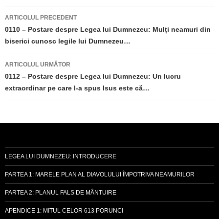
Navigare
ARTICOLUL PRECEDENT
în
0110 – Postare despre Legea lui Dumnezeu: Mulți neamuri din
biserici cunosc legile lui Dumnezeu…
articole
ARTICOLUL URMĂTOR
0112 – Postare despre Legea lui Dumnezeu: Un lucru
extraordinar pe care l-a spus Isus este că…
LEGEA LUI DUMNEZEU: INTRODUCERE
PARTEA 1: MARELE PLAN AL DIAVOLULUI ÎMPOTRIVA NEAMURILOR
PARTEA 2: PLANUL FALS DE MÂNTUIRE
APENDICE 1: MITUL CELOR 613 PORUNCI