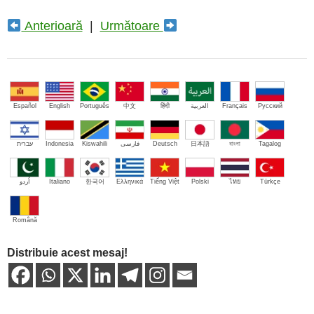
Anterioară
|
Următoare
Español
English
Português
中文
हिंदी
العربية
Français
Русский
עברית
Indonesia
Kiswahili
فارسی
Deutsch
日本語
বাংলা
Tagalog
اُردو
Italiano
한국어
Ελληνικά
Tiếng Việt
Polski
ไทย
Türkçe
Română
Distribuie acest mesaj!