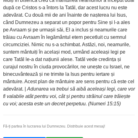
Mulți în biserică cred că mântuirea neamurilor a început doar
după ce Cristos s-a întors la Tatăl, dar acest lucru nu este
adevărat. Cu două mii de ani înainte de nașterea lui Isus,
când Dumnezeu a separat un popor pentru Sine și l-a ales
pe Avraam și pe urmașii săi, El a inclus și neamurile care
trăiau cu Avraam în legământul etern pecetluit cu semnul
circumciziei. Nimic nu s-a schimbat. Astăzi, noi, neamurile,
suntem mântuiți în același mod, urmând aceleași legi pe
care Tatăl le-a dat națiunii alese. Tatăl vede credința și
curajul nostru în ciuda provocărilor, ne unește cu Israel, ne
binecuvântează și ne trimite la Isus pentru iertare și
mântuire. Acest plan de mântuire are sens pentru că este cel
adevărat. |
Adunarea va trebui să aibă aceleași legi, care vor
fi valabile atât pentru voi, cât și pentru străinul care trăiește
cu voi; acesta este un decret perpetuu. (Numeri 15:15)
Fă-ți partea în lucrarea lui Dumnezeu. Distribuie acest mesaj!