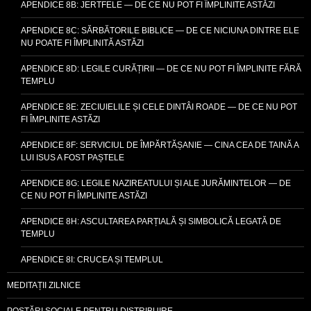
APENDICE 8B: JERTFELE — DE CE NU POT FI ÎMPLINITE ASTĂZI
APENDICE 8C: SĂRBĂTORILE BIBLICE — DE CE NICIUNA DINTRE ELE
NU POATE FI ÎMPLINITĂ ASTĂZI
APENDICE 8D: LEGILE CURĂȚIRII — DE CE NU POT FI ÎMPLINITE FĂRĂ
TEMPLU
APENDICE 8E: ZECIUIELILE ȘI CELE DINTÂI ROADE — DE CE NU POT
FI ÎMPLINITE ASTĂZI
APENDICE 8F: SERVICIUL DE ÎMPĂRTĂȘANIE — CINA CEA DE TAINĂ A
LUI ISUS A FOST PAȘTELE
APENDICE 8G: LEGILE NAZIREATULUI ȘI ALE JURĂMINTELOR — DE
CE NU POT FI ÎMPLINITE ASTĂZI
APENDICE 8H: ASCULTAREA PARȚIALĂ ȘI SIMBOLICĂ LEGATĂ DE
TEMPLU
APENDICE 8I: CRUCEA ȘI TEMPLUL
MEDITAȚII ZILNICE
POSTĂRI SOCIALE PENTRU DISTRIBUIRE