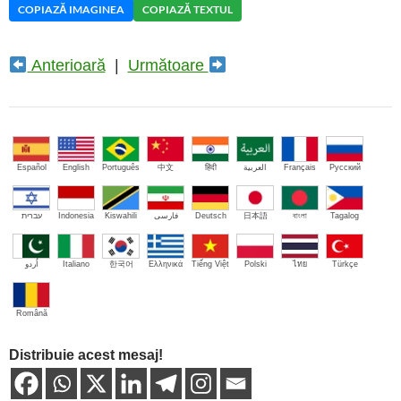
COPIAZĂ IMAGINEA
COPIAZĂ TEXTUL
Anterioară
|
Următoare
Español
English
Português
中文
हिंदी
العربية
Français
Русский
עברית
Indonesia
Kiswahili
فارسی
Deutsch
日本語
বাংলা
Tagalog
اُردو
Italiano
한국어
Ελληνικά
Tiếng Việt
Polski
ไทย
Türkçe
Română
Distribuie acest mesaj!