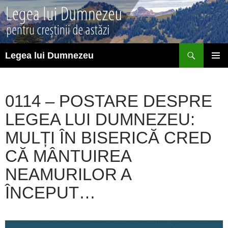
Sari
la
conținut
Caută
Legea lui Dumnezeu
MENIU
PRINCI
0114 – POSTARE DESPRE
LEGEA LUI DUMNEZEU:
MULȚI ÎN BISERICĂ CRED
CĂ MÂNTUIREA
NEAMURILOR A
ÎNCEPUT…