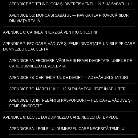
APENDICE 5F: TEHNOLOGIA ȘI DIVERTISMENTUL ÎN ZIUA SABATULUI
APENDICE 5G: MUNCA ȘI SABATUL — NAVIGAREA PROVOCĂRILOR
DIN VIAȚA REALĂ
APENDICE 6: CARNEA INTERZISĂ PENTRU CREȘTINI
APENDICE 7: FECIOARE, VĂDUVE ȘI FEMEI DIVORȚATE: UNIRILE PE CARE
DUMNEZEU LE ACCEPTĂ
APENDICE 7A: FECIOARE, VĂDUVE ȘI FEMEI DIVORȚATE: UNIRILE PE
CARE DUMNEZEU LE ACCEPTĂ
APENDICE 7B: CERTIFICATUL DE DIVORȚ — ADEVĂRURI ȘI MITURI
APENDICE 7C: MARCU 10:11–12 ȘI FALSA EGALITATE ÎN ADULTER
APENDICE 7D: ÎNTREBĂRI ȘI RĂSPUNSURI — FECIOARE, VĂDUVE ȘI
FEMEI DIVORȚATE
APENDICE 8: LEGILE LUI DUMNEZEU CARE NECESITĂ TEMPLUL
APENDICE 8A: LEGILE LUI DUMNEZEU CARE NECESITĂ TEMPLUL