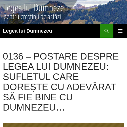
Sari
la
conținut
Caută
Legea lui Dumnezeu
MENIU
PRINCI
0136 – POSTARE DESPRE
LEGEA LUI DUMNEZEU:
SUFLETUL CARE
DOREȘTE CU ADEVĂRAT
SĂ FIE BINE CU
DUMNEZEU…