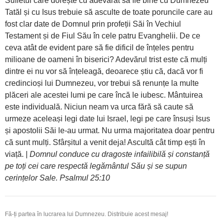
Sufletul care dorește cu adevărat să fie bine cu Dumnezeu
Tatăl și cu Isus trebuie să asculte de toate poruncile care au
fost clar date de Domnul prin profeții Săi în Vechiul
Testament și de Fiul Său în cele patru Evanghelii. De ce
ceva atât de evident pare să fie dificil de înțeles pentru
milioane de oameni în biserici? Adevărul trist este că mulți
dintre ei nu vor să înțeleagă, deoarece știu că, dacă vor fi
credincioși lui Dumnezeu, vor trebui să renunțe la multe
plăceri ale acestei lumi pe care încă le iubesc. Mântuirea
este individuală. Niciun neam va urca fără să caute să
urmeze aceleași legi date lui Israel, legi pe care însuși Isus
și apostolii Săi le-au urmat. Nu urma majoritatea doar pentru
că sunt mulți. Sfârșitul a venit deja! Ascultă cât timp ești în
viață. |
Domnul conduce cu dragoste infailibilă și constanță
pe toți cei care respectă legământul Său și se supun
cerințelor Sale. Psalmul 25:10
Fă-ți partea în lucrarea lui Dumnezeu. Distribuie acest mesaj!