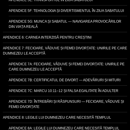
APENDICE 5F: TEHNOLOGIA ȘI DIVERTISMENTUL ÎN ZIUA SABATULUI
APENDICE 5G: MUNCA ȘI SABATUL — NAVIGAREA PROVOCĂRILOR
DIN VIAȚA REALĂ
APENDICE 6: CARNEA INTERZISĂ PENTRU CREȘTINI
APENDICE 7: FECIOARE, VĂDUVE ȘI FEMEI DIVORȚATE: UNIRILE PE CARE
DUMNEZEU LE ACCEPTĂ
APENDICE 7A: FECIOARE, VĂDUVE ȘI FEMEI DIVORȚATE: UNIRILE PE
CARE DUMNEZEU LE ACCEPTĂ
APENDICE 7B: CERTIFICATUL DE DIVORȚ — ADEVĂRURI ȘI MITURI
APENDICE 7C: MARCU 10:11–12 ȘI FALSA EGALITATE ÎN ADULTER
APENDICE 7D: ÎNTREBĂRI ȘI RĂSPUNSURI — FECIOARE, VĂDUVE ȘI
FEMEI DIVORȚATE
APENDICE 8: LEGILE LUI DUMNEZEU CARE NECESITĂ TEMPLUL
APENDICE 8A: LEGILE LUI DUMNEZEU CARE NECESITĂ TEMPLUL