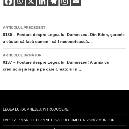
Navigare
ARTICOLUL PRECEDENT
în
0135 – Postare despre Legea lui Dumnezeu: Din Eden, șarpele
a căutat să facă oamenii să-l nesocotească…
articole
ARTICOLUL URMĂTOR
0137 – Postare despre Legea lui Dumnezeu: A urma cu
credincioșie legile pe care Creatorul ni…
LEGEA LUI DUMNEZEU: INTRODUCERE
PARTEA 1: MARELE PLAN AL DIAVOLULUI ÎMPOTRIVA NEAMURILOR