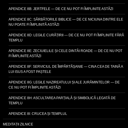
APENDICE 8B: JERTFELE — DE CE NU POT FI ÎMPLINITE ASTĂZI
APENDICE 8C: SĂRBĂTORILE BIBLICE — DE CE NICIUNA DINTRE ELE
NU POATE FI ÎMPLINITĂ ASTĂZI
APENDICE 8D: LEGILE CURĂȚIRII — DE CE NU POT FI ÎMPLINITE FĂRĂ
TEMPLU
APENDICE 8E: ZECIUIELILE ȘI CELE DINTÂI ROADE — DE CE NU POT
FI ÎMPLINITE ASTĂZI
APENDICE 8F: SERVICIUL DE ÎMPĂRTĂȘANIE — CINA CEA DE TAINĂ A
LUI ISUS A FOST PAȘTELE
APENDICE 8G: LEGILE NAZIREATULUI ȘI ALE JURĂMINTELOR — DE
CE NU POT FI ÎMPLINITE ASTĂZI
APENDICE 8H: ASCULTAREA PARȚIALĂ ȘI SIMBOLICĂ LEGATĂ DE
TEMPLU
APENDICE 8I: CRUCEA ȘI TEMPLUL
MEDITAȚII ZILNICE