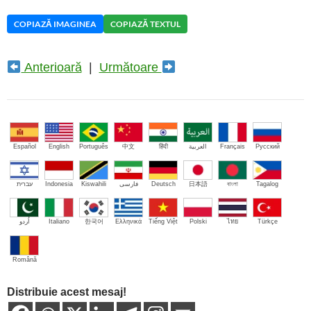
COPIAZĂ IMAGINEA
COPIAZĂ TEXTUL
Anterioară
|
Următoare
Español
English
Português
中文
हिंदी
العربية
Français
Русский
עברית
Indonesia
Kiswahili
فارسی
Deutsch
日本語
বাংলা
Tagalog
اُردو
Italiano
한국어
Ελληνικά
Tiếng Việt
Polski
ไทย
Türkçe
Română
Distribuie acest mesaj!