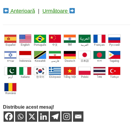
Anterioară
|
Următoare
Español
English
Português
中文
हिंदी
العربية
Français
Русский
עברית
Indonesia
Kiswahili
فارسی
Deutsch
日本語
বাংলা
Tagalog
اُردو
Italiano
한국어
Ελληνικά
Tiếng Việt
Polski
ไทย
Türkçe
Română
Distribuie acest mesaj!