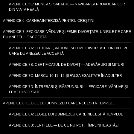
APENDICE 5G: MUNCA ȘI SABATUL — NAVIGAREA PROVOCĂRILOR
DIN VIAȚA REALĂ
APENDICE 6: CARNEA INTERZISĂ PENTRU CREȘTINI
APENDICE 7: FECIOARE, VĂDUVE ȘI FEMEI DIVORȚATE: UNIRILE PE CARE
DUMNEZEU LE ACCEPTĂ
APENDICE 7A: FECIOARE, VĂDUVE ȘI FEMEI DIVORȚATE: UNIRILE PE
CARE DUMNEZEU LE ACCEPTĂ
APENDICE 7B: CERTIFICATUL DE DIVORȚ — ADEVĂRURI ȘI MITURI
APENDICE 7C: MARCU 10:11–12 ȘI FALSA EGALITATE ÎN ADULTER
APENDICE 7D: ÎNTREBĂRI ȘI RĂSPUNSURI — FECIOARE, VĂDUVE ȘI
FEMEI DIVORȚATE
APENDICE 8: LEGILE LUI DUMNEZEU CARE NECESITĂ TEMPLUL
APENDICE 8A: LEGILE LUI DUMNEZEU CARE NECESITĂ TEMPLUL
APENDICE 8B: JERTFELE — DE CE NU POT FI ÎMPLINITE ASTĂZI