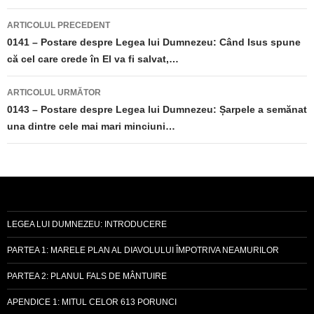
Navigare
ARTICOLUL PRECEDENT
în
0141 – Postare despre Legea lui Dumnezeu: Când Isus spune
că cel care crede în El va fi salvat,…
articole
ARTICOLUL URMĂTOR
0143 – Postare despre Legea lui Dumnezeu: Șarpele a semănat
una dintre cele mai mari minciuni…
LEGEA LUI DUMNEZEU: INTRODUCERE
PARTEA 1: MARELE PLAN AL DIAVOLULUI ÎMPOTRIVA NEAMURILOR
PARTEA 2: PLANUL FALS DE MÂNTUIRE
APENDICE 1: MITUL CELOR 613 PORUNCI