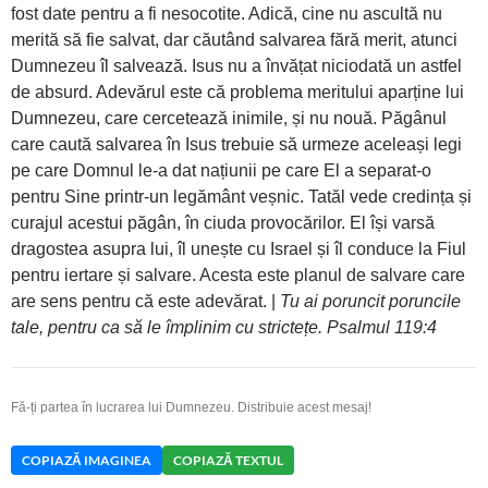
fost date pentru a fi nesocotite. Adică, cine nu ascultă nu
merită să fie salvat, dar căutând salvarea fără merit, atunci
Dumnezeu îl salvează. Isus nu a învățat niciodată un astfel
de absurd. Adevărul este că problema meritului aparține lui
Dumnezeu, care cercetează inimile, și nu nouă. Păgânul
care caută salvarea în Isus trebuie să urmeze aceleași legi
pe care Domnul le-a dat națiunii pe care El a separat-o
pentru Sine printr-un legământ veșnic. Tatăl vede credința și
curajul acestui păgân, în ciuda provocărilor. El își varsă
dragostea asupra lui, îl unește cu Israel și îl conduce la Fiul
pentru iertare și salvare. Acesta este planul de salvare care
are sens pentru că este adevărat. |
Tu ai poruncit poruncile
tale, pentru ca să le împlinim cu strictețe. Psalmul 119:4
Fă-ți partea în lucrarea lui Dumnezeu. Distribuie acest mesaj!
COPIAZĂ IMAGINEA
COPIAZĂ TEXTUL