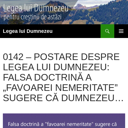
Sari
la
conținut
Caută
Legea lui Dumnezeu
MENIU
PRINCI
0142 – POSTARE DESPRE
LEGEA LUI DUMNEZEU:
FALSA DOCTRINĂ A
„FAVOAREI NEMERITATE”
SUGERE CĂ DUMNEZEU…