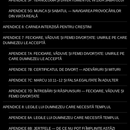
APENDICE 5F: TEHNOLOGIA ȘI DIVERTISMENTUL ÎN ZIUA SABATULUI
APENDICE 5G: MUNCA ȘI SABATUL — NAVIGAREA PROVOCĂRILOR
DIN VIAȚA REALĂ
APENDICE 6: CARNEA INTERZISĂ PENTRU CREȘTINI
APENDICE 7: FECIOARE, VĂDUVE ȘI FEMEI DIVORȚATE: UNIRILE PE CARE
DUMNEZEU LE ACCEPTĂ
APENDICE 7A: FECIOARE, VĂDUVE ȘI FEMEI DIVORȚATE: UNIRILE PE
CARE DUMNEZEU LE ACCEPTĂ
APENDICE 7B: CERTIFICATUL DE DIVORȚ — ADEVĂRURI ȘI MITURI
APENDICE 7C: MARCU 10:11–12 ȘI FALSA EGALITATE ÎN ADULTER
APENDICE 7D: ÎNTREBĂRI ȘI RĂSPUNSURI — FECIOARE, VĂDUVE ȘI
FEMEI DIVORȚATE
APENDICE 8: LEGILE LUI DUMNEZEU CARE NECESITĂ TEMPLUL
APENDICE 8A: LEGILE LUI DUMNEZEU CARE NECESITĂ TEMPLUL
APENDICE 8B: JERTFELE — DE CE NU POT FI ÎMPLINITE ASTĂZI