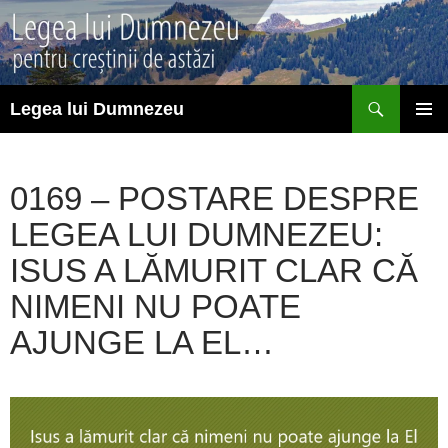
Sari
la
conținut
Caută
Legea lui Dumnezeu
MENIU
PRINCI
0169 – POSTARE DESPRE
LEGEA LUI DUMNEZEU:
ISUS A LĂMURIT CLAR CĂ
NIMENI NU POATE
AJUNGE LA EL…