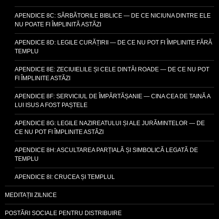
APENDICE 8C: SĂRBĂTORILE BIBLICE — DE CE NICIUNA DINTRE ELE
NU POATE FI ÎMPLINITĂ ASTĂZI
APENDICE 8D: LEGILE CURĂȚIRII — DE CE NU POT FI ÎMPLINITE FĂRĂ
TEMPLU
APENDICE 8E: ZECIUIELILE ȘI CELE DINTÂI ROADE — DE CE NU POT
FI ÎMPLINITE ASTĂZI
APENDICE 8F: SERVICIUL DE ÎMPĂRTĂȘANIE — CINA CEA DE TAINĂ A
LUI ISUS A FOST PAȘTELE
APENDICE 8G: LEGILE NAZIREATULUI ȘI ALE JURĂMINTELOR — DE
CE NU POT FI ÎMPLINITE ASTĂZI
APENDICE 8H: ASCULTAREA PARȚIALĂ ȘI SIMBOLICĂ LEGATĂ DE
TEMPLU
APENDICE 8I: CRUCEA ȘI TEMPLUL
MEDITAȚII ZILNICE
POSTĂRI SOCIALE PENTRU DISTRIBUIRE