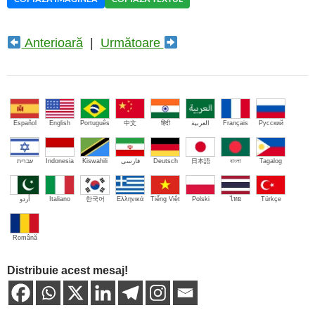
Anterioară
|
Următoare
Español
English
Português
中文
हिंदी
العربية
Français
Русский
עברית
Indonesia
Kiswahili
فارسی
Deutsch
日本語
বাংলা
Tagalog
اُردو
Italiano
한국어
Ελληνικά
Tiếng Việt
Polski
ไทย
Türkçe
Română
Distribuie acest mesaj!