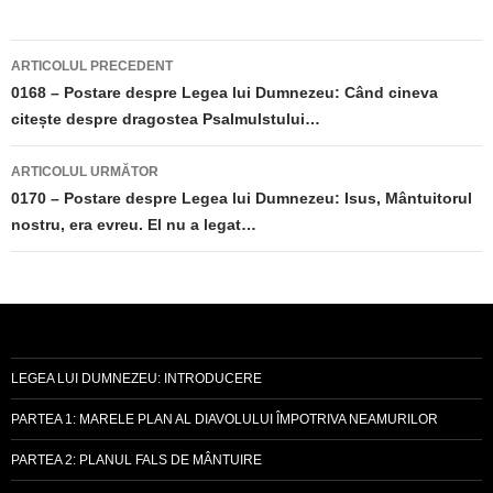
Navigare
ARTICOLUL PRECEDENT
în
0168 – Postare despre Legea lui Dumnezeu: Când cineva
citește despre dragostea Psalmulstului…
articole
ARTICOLUL URMĂTOR
0170 – Postare despre Legea lui Dumnezeu: Isus, Mântuitorul
nostru, era evreu. El nu a legat…
LEGEA LUI DUMNEZEU: INTRODUCERE
PARTEA 1: MARELE PLAN AL DIAVOLULUI ÎMPOTRIVA NEAMURILOR
PARTEA 2: PLANUL FALS DE MÂNTUIRE