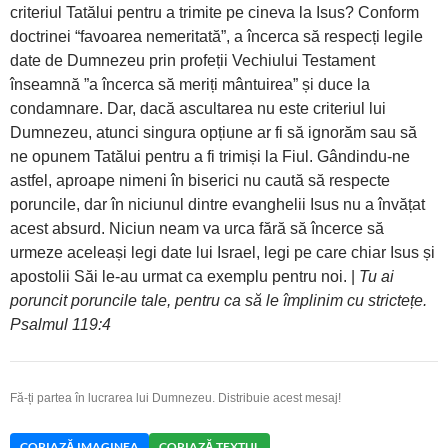
criteriul Tatălui pentru a trimite pe cineva la Isus? Conform
doctrinei “favoarea nemeritată”, a încerca să respecți legile
date de Dumnezeu prin profeții Vechiului Testament
înseamnă ”a încerca să meriți mântuirea” și duce la
condamnare. Dar, dacă ascultarea nu este criteriul lui
Dumnezeu, atunci singura opțiune ar fi să ignorăm sau să
ne opunem Tatălui pentru a fi trimiși la Fiul. Gândindu-ne
astfel, aproape nimeni în biserici nu caută să respecte
poruncile, dar în niciunul dintre evanghelii Isus nu a învățat
acest absurd. Niciun neam va urca fără să încerce să
urmeze aceleași legi date lui Israel, legi pe care chiar Isus și
apostolii Săi le-au urmat ca exemplu pentru noi. |
Tu ai
poruncit poruncile tale, pentru ca să le împlinim cu strictețe.
Psalmul 119:4
Fă-ți partea în lucrarea lui Dumnezeu. Distribuie acest mesaj!
COPIAZĂ IMAGINEA
COPIAZĂ TEXTUL