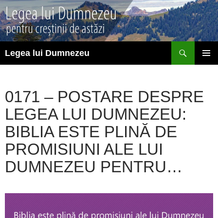
Sari
la
conținut
Caută
Legea lui Dumnezeu
MENIU
PRINCI
0171 – POSTARE DESPRE
LEGEA LUI DUMNEZEU:
BIBLIA ESTE PLINĂ DE
PROMISIUNI ALE LUI
DUMNEZEU PENTRU…