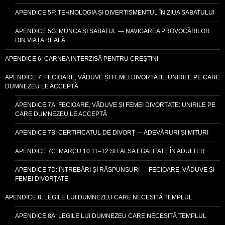
APENDICE 5F: TEHNOLOGIA ȘI DIVERTISMENTUL ÎN ZIUA SABATULUI
APENDICE 5G: MUNCA ȘI SABATUL — NAVIGAREA PROVOCĂRILOR
DIN VIAȚA REALĂ
APENDICE 6: CARNEA INTERZISĂ PENTRU CREȘTINI
APENDICE 7: FECIOARE, VĂDUVE ȘI FEMEI DIVORȚATE: UNIRILE PE CARE
DUMNEZEU LE ACCEPTĂ
APENDICE 7A: FECIOARE, VĂDUVE ȘI FEMEI DIVORȚATE: UNIRILE PE
CARE DUMNEZEU LE ACCEPTĂ
APENDICE 7B: CERTIFICATUL DE DIVORȚ — ADEVĂRURI ȘI MITURI
APENDICE 7C: MARCU 10:11–12 ȘI FALSA EGALITATE ÎN ADULTER
APENDICE 7D: ÎNTREBĂRI ȘI RĂSPUNSURI — FECIOARE, VĂDUVE ȘI
FEMEI DIVORȚATE
APENDICE 8: LEGILE LUI DUMNEZEU CARE NECESITĂ TEMPLUL
APENDICE 8A: LEGILE LUI DUMNEZEU CARE NECESITĂ TEMPLUL