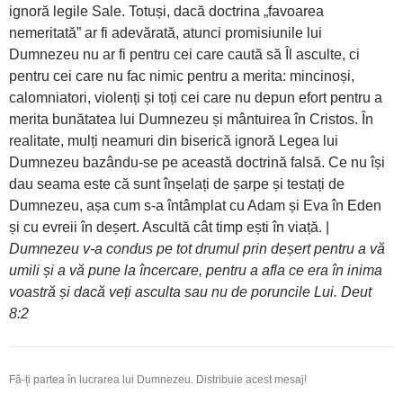
ignoră legile Sale. Totuși, dacă doctrina „favoarea
nemeritată” ar fi adevărată, atunci promisiunile lui
Dumnezeu nu ar fi pentru cei care caută să Îl asculte, ci
pentru cei care nu fac nimic pentru a merita: mincinoși,
calomniatori, violenți și toți cei care nu depun efort pentru a
merita bunătatea lui Dumnezeu și mântuirea în Cristos. În
realitate, mulți neamuri din biserică ignoră Legea lui
Dumnezeu bazându-se pe această doctrină falsă. Ce nu își
dau seama este că sunt înșelați de șarpe și testați de
Dumnezeu, așa cum s-a întâmplat cu Adam și Eva în Eden
și cu evreii în deșert. Ascultă cât timp ești în viață. |
Dumnezeu v-a condus pe tot drumul prin deșert pentru a vă
umili și a vă pune la încercare, pentru a afla ce era în inima
voastră și dacă veți asculta sau nu de poruncile Lui. Deut
8:2
Fă-ți partea în lucrarea lui Dumnezeu. Distribuie acest mesaj!