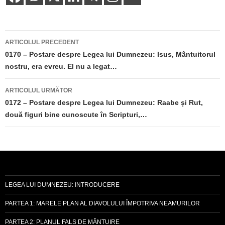
Navigare
ARTICOLUL PRECEDENT
în
0170 – Postare despre Legea lui Dumnezeu: Isus, Mântuitorul
nostru, era evreu. El nu a legat…
articole
ARTICOLUL URMĂTOR
0172 – Postare despre Legea lui Dumnezeu: Raabe și Rut,
două figuri bine cunoscute în Scripturi,…
LEGEA LUI DUMNEZEU: INTRODUCERE
PARTEA 1: MARELE PLAN AL DIAVOLULUI ÎMPOTRIVA NEAMURILOR
PARTEA 2: PLANUL FALS DE MÂNTUIRE