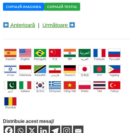
COPIAZĂ IMAGINEA
COPIAZĂ TEXTUL
Anterioară
|
Următoare
Español
English
Português
中文
हिंदी
العربية
Français
Русский
עברית
Indonesia
Kiswahili
فارسی
Deutsch
日本語
বাংলা
Tagalog
اُردو
Italiano
한국어
Ελληνικά
Tiếng Việt
Polski
ไทย
Türkçe
Română
Distribuie acest mesaj!