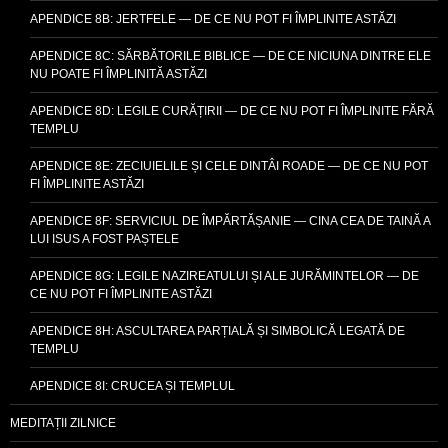
APENDICE 8B: JERTFELE — DE CE NU POT FI ÎMPLINITE ASTĂZI
APENDICE 8C: SĂRBĂTORILE BIBLICE — DE CE NICIUNA DINTRE ELE
NU POATE FI ÎMPLINITĂ ASTĂZI
APENDICE 8D: LEGILE CURĂȚIRII — DE CE NU POT FI ÎMPLINITE FĂRĂ
TEMPLU
APENDICE 8E: ZECIUIELILE ȘI CELE DINTÂI ROADE — DE CE NU POT
FI ÎMPLINITE ASTĂZI
APENDICE 8F: SERVICIUL DE ÎMPĂRTĂȘANIE — CINA CEA DE TAINĂ A
LUI ISUS A FOST PAȘTELE
APENDICE 8G: LEGILE NAZIREATULUI ȘI ALE JURĂMINTELOR — DE
CE NU POT FI ÎMPLINITE ASTĂZI
APENDICE 8H: ASCULTAREA PARȚIALĂ ȘI SIMBOLICĂ LEGATĂ DE
TEMPLU
APENDICE 8I: CRUCEA ȘI TEMPLUL
MEDITAȚII ZILNICE