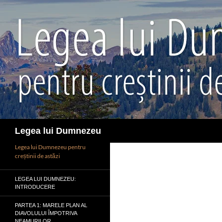
Sari
la
conținut
Caută
Legea lui Dumnezeu
Legea lui Dumnezeu pentru
creștinii de astăzi
LEGEA LUI DUMNEZEU:
INTRODUCERE
PARTEA 1: MARELE PLAN AL
DIAVOLULUI ÎMPOTRIVA
NEAMURILOR