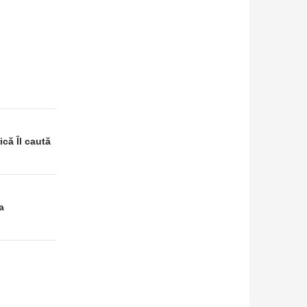
că Îl caută
a