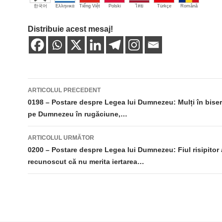
한국어
Ελληνικά
Tiếng Việt
Polski
ไทย
Türkçe
Română
Distribuie acest mesaj!
Navigare
ARTICOLUL PRECEDENT
în
0198 – Postare despre Legea lui Dumnezeu: Mulți în biseri
pe Dumnezeu în rugăciune,…
articole
ARTICOLUL URMĂTOR
0200 – Postare despre Legea lui Dumnezeu: Fiul risipitor 
recunoscut că nu merita iertarea…