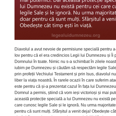
Diavolul a avut nevoie de permisiune specială pentru a-
Iov pentru că el era credincios Legii lui Dumnezeu și Îi
Domnului în toate. Nimic nu s-a schimbat în zilele noast
iubim pe Dumnezeu și căutăm să respectăm legile Sale
prin profeții Vechiului Testament și prin Isus, diavolul n
liber la viața noastră. În rarele ocazii în care suferim ata
este pentru că și-a prezentat cazul în fața lui Dumnezeu,
Domnul a permis, știind că vom ieși victorioși și mai put
această protecție specială a lui Dumnezeu nu există pe
care cunosc legile Sale și le ignoră. Nu urma majoritat
pentru că sunt mulți. Sfârșitul a venit deja! Obedește cât