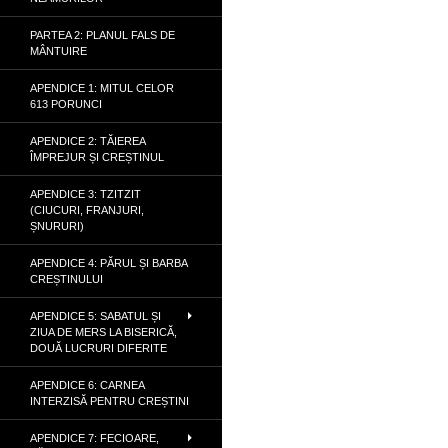
PARTEA 2: PLANUL FALS DE
MÂNTUIRE
APENDICE 1: MITUL CELOR
613 PORUNCI
APENDICE 2: TĂIEREA
ÎMPREJUR ȘI CREȘTINUL
APENDICE 3: TZITZIT
(CIUCURI, FRANJURI,
ȘNURURI)
APENDICE 4: PĂRUL ȘI BARBA
CREȘTINULUI
APENDICE 5: SABATUL ȘI
ZIUA DE MERS LA BISERICĂ,
DOUĂ LUCRURI DIFERITE
APENDICE 6: CARNEA
INTERZISĂ PENTRU CREȘTINI
APENDICE 7: FECIOARE,