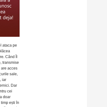
l ataca pe
 plăcea
re. Când Îl
, transmise
u are acces
curile sale,
 iar
ernici. Dar
ntru cei
ea doar
 timp ești în