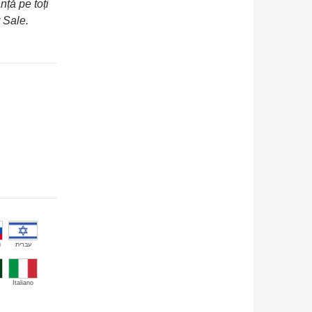
nță pe toți
 Sale.
й
עברית
Italiano