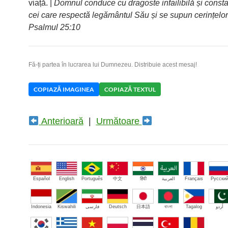
viață. |
Domnul conduce cu dragoste infailibilă și consta
cei care respectă legământul Său și se supun cerințelor
Psalmul 25:10
Fă-ți partea în lucrarea lui Dumnezeu. Distribuie acest mesaj!
COPIAZĂ IMAGINEA
COPIAZĂ TEXTUL
Anterioară
|
Următoare
Español
English
Português
中文
हिंदी
العربية
Français
Русски
Indonesia
Kiswahili
فارسی
Deutsch
日本語
বাংলা
Tagalog
اُردو