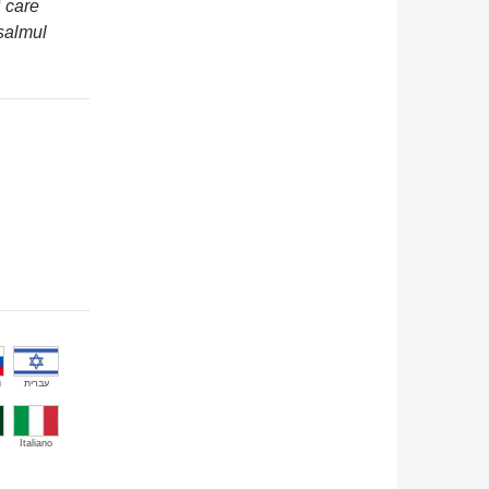
i care
salmul
й
עברית
Italiano