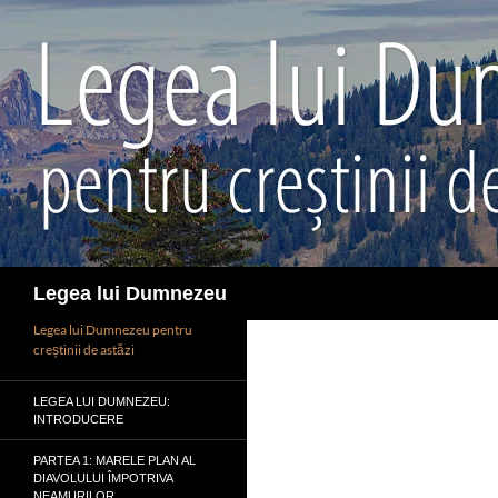
Sari
la
conținut
Caută
Legea lui Dumnezeu
Legea lui Dumnezeu pentru
creștinii de astăzi
LEGEA LUI DUMNEZEU:
INTRODUCERE
PARTEA 1: MARELE PLAN AL
DIAVOLULUI ÎMPOTRIVA
NEAMURILOR