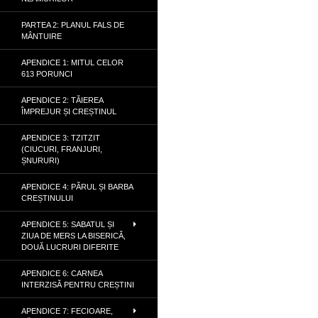
PARTEA 2: PLANUL FALS DE
MÂNTUIRE
APENDICE 1: MITUL CELOR
613 PORUNCI
APENDICE 2: TĂIEREA
ÎMPREJUR ȘI CREȘTINUL
APENDICE 3: TZITZIT
(CIUCURI, FRANJURI,
ȘNURURI)
APENDICE 4: PĂRUL ȘI BARBA
CREȘTINULUI
APENDICE 5: SABATUL ȘI
ZIUA DE MERS LA BISERICĂ,
DOUĂ LUCRURI DIFERITE
APENDICE 6: CARNEA
INTERZISĂ PENTRU CREȘTINI
APENDICE 7: FECIOARE,