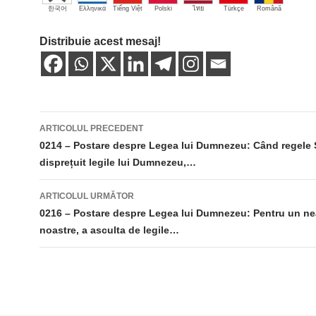
한국어
Ελληνικά
Tiếng Việt
Polski
ไทย
Türkçe
Română
Distribuie acest mesaj!
Navigare
ARTICOLUL PRECEDENT
în
0214 – Postare despre Legea lui Dumnezeu: Când regele 
disprețuit legile lui Dumnezeu,…
articole
ARTICOLUL URMĂTOR
0216 – Postare despre Legea lui Dumnezeu: Pentru un nea
noastre, a asculta de legile…