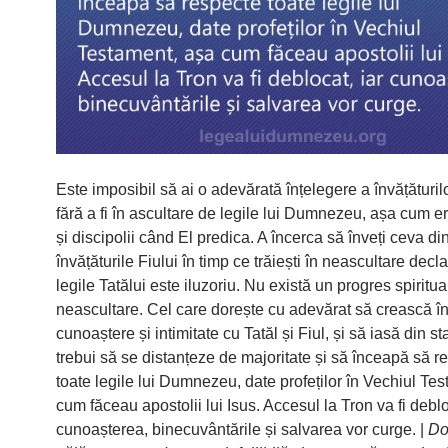
Este imposibil să ai o adevărată înțelegere a învățăturilo
fără a fi în ascultare de legile lui Dumnezeu, așa cum er
și discipolii când El predica. A încerca să înveți ceva di
învățăturile Fiului în timp ce trăiești în neascultare decl
legile Tatălui este iluzoriu. Nu există un progres spiritual
neascultare. Cel care dorește cu adevărat să crească î
cunoaștere și intimitate cu Tatăl și Fiul, și să iasă din s
trebui să se distanțeze de majoritate și să înceapă să r
toate legile lui Dumnezeu, date profeților în Vechiul Te
cum făceau apostolii lui Isus. Accesul la Tron va fi deblo
cunoașterea, binecuvântările și salvarea vor curge. |
Do