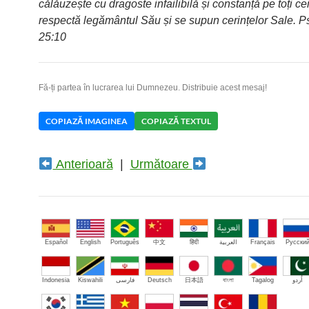
călăuzește cu dragoste infailibilă și constanță pe toți ce
respectă legământul Său și se supun cerințelor Sale. P
25:10
Fă-ți partea în lucrarea lui Dumnezeu. Distribuie acest mesaj!
COPIAZĂ IMAGINEA
COPIAZĂ TEXTUL
Anterioară
|
Următoare
Español
English
Português
中文
हिंदी
العربية
Français
Русски
Indonesia
Kiswahili
فارسی
Deutsch
日本語
বাংলা
Tagalog
اُردو