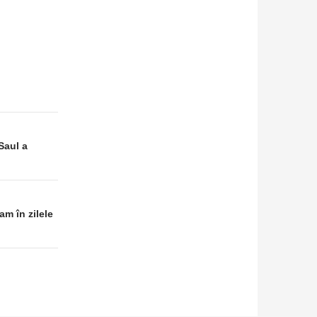
Saul a
m în zilele