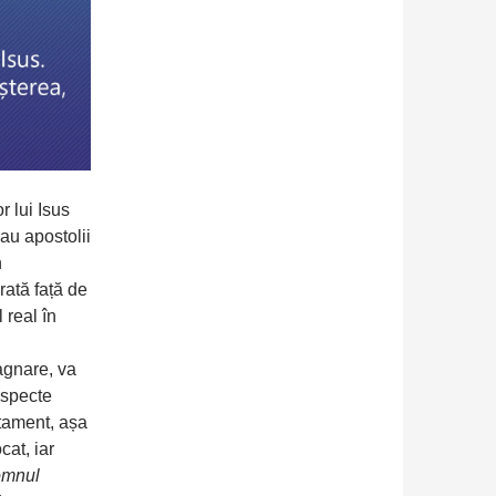
r lui Isus
au apostolii
n
arată față de
 real în
n
tagnare, va
especte
stament, așa
cat, iar
mnul