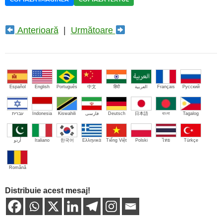
Anterioară
|
Următoare
Español
English
Português
中文
हिंदी
العربية
Français
Русский
עברית
Indonesia
Kiswahili
فارسی
Deutsch
日本語
বাংলা
Tagalog
اُردو
Italiano
한국어
Ελληνικά
Tiếng Việt
Polski
ไทย
Türkçe
Română
Distribuie acest mesaj!