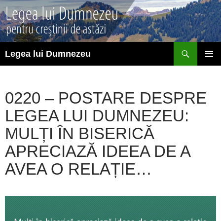
Sari
la
conținut
Caută
Legea lui Dumnezeu
MENIU
PRINCI
0220 – POSTARE DESPRE
LEGEA LUI DUMNEZEU:
MULȚI ÎN BISERICĂ
APRECIAZĂ IDEEA DE A
AVEA O RELAȚIE…