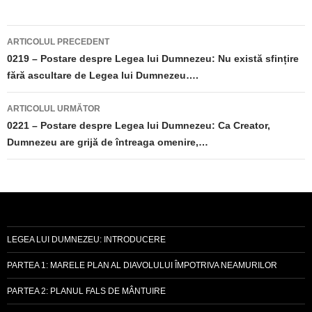
Navigare
ARTICOLUL PRECEDENT
în
0219 – Postare despre Legea lui Dumnezeu: Nu există sfințire
fără ascultare de Legea lui Dumnezeu….
articole
ARTICOLUL URMĂTOR
0221 – Postare despre Legea lui Dumnezeu: Ca Creator,
Dumnezeu are grijă de întreaga omenire,…
LEGEA LUI DUMNEZEU: INTRODUCERE
PARTEA 1: MARELE PLAN AL DIAVOLULUI ÎMPOTRIVA NEAMURILOR
PARTEA 2: PLANUL FALS DE MÂNTUIRE