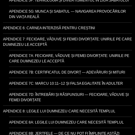
APENDICE 5F: TEHNOLOGIA ȘI DIVERTISMENTUL ÎN ZIUA SABATULUI
APENDICE 5G: MUNCA ȘI SABATUL — NAVIGAREA PROVOCĂRILOR
DIN VIAȚA REALĂ
APENDICE 6: CARNEA INTERZISĂ PENTRU CREȘTINI
APENDICE 7: FECIOARE, VĂDUVE ȘI FEMEI DIVORȚATE: UNIRILE PE CARE
DUMNEZEU LE ACCEPTĂ
APENDICE 7A: FECIOARE, VĂDUVE ȘI FEMEI DIVORȚATE: UNIRILE PE
CARE DUMNEZEU LE ACCEPTĂ
APENDICE 7B: CERTIFICATUL DE DIVORȚ — ADEVĂRURI ȘI MITURI
APENDICE 7C: MARCU 10:11–12 ȘI FALSA EGALITATE ÎN ADULTER
APENDICE 7D: ÎNTREBĂRI ȘI RĂSPUNSURI — FECIOARE, VĂDUVE ȘI
FEMEI DIVORȚATE
APENDICE 8: LEGILE LUI DUMNEZEU CARE NECESITĂ TEMPLUL
APENDICE 8A: LEGILE LUI DUMNEZEU CARE NECESITĂ TEMPLUL
APENDICE 8B: JERTFELE — DE CE NU POT FI ÎMPLINITE ASTĂZI