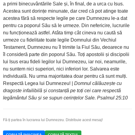
a primi binecuvântările Sale și, în final, de a urca cu Isus.
Acestea sunt dorințe minunate, dar cred că pot atinge toate
acestea fără să respecte legile pe care Dumnezeu le-a dat
pentru ca poporul Său să le urmeze. Din nefericire, lucrurile
nu funcționează astfel. Atâta timp cât cineva nu caută să
urmeze cu fidelitate toate legile Domnului din Vechiul
Testament, Dumnezeu nu îl trimite la Fiul Său, deoarece nu
îl consideră parte din poporul Său. Toți apostolii și discipolii
lui Isus erau fideli legilor lui Dumnezeu, iar noi, neamurile,
nu suntem nici superiori, nici inferiori lor. Salvarea este
individuală. Nu urma majoritatea doar pentru că sunt mulți.
Respectă Legea lui Dumnezeu! |
Domnul călăuzește cu
dragoste infailibilă și constanță pe toți cei care respectă
legământul Său și se supun cerințelor Sale. Psalmul 25:10
Fă-ți partea în lucrarea lui Dumnezeu. Distribuie acest mesaj!
COPIAZĂ IMAGINEA
COPIAZĂ TEXTUL