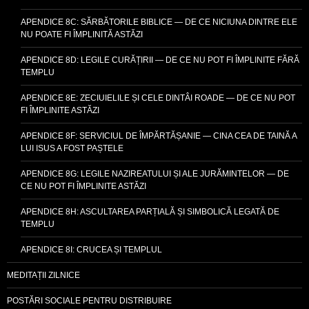
APENDICE 8C: SĂRBĂTORILE BIBLICE — DE CE NICIUNA DINTRE ELE
NU POATE FI ÎMPLINITĂ ASTĂZI
APENDICE 8D: LEGILE CURĂȚIRII — DE CE NU POT FI ÎMPLINITE FĂRĂ
TEMPLU
APENDICE 8E: ZECIUIELILE ȘI CELE DINTÂI ROADE — DE CE NU POT
FI ÎMPLINITE ASTĂZI
APENDICE 8F: SERVICIUL DE ÎMPĂRTĂȘANIE — CINA CEA DE TAINĂ A
LUI ISUS A FOST PAȘTELE
APENDICE 8G: LEGILE NAZIREATULUI ȘI ALE JURĂMINTELOR — DE
CE NU POT FI ÎMPLINITE ASTĂZI
APENDICE 8H: ASCULTAREA PARȚIALĂ ȘI SIMBOLICĂ LEGATĂ DE
TEMPLU
APENDICE 8I: CRUCEA ȘI TEMPLUL
MEDITAȚII ZILNICE
POSTĂRI SOCIALE PENTRU DISTRIBUIRE