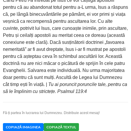
Când Petru l-a întrebat pe Isus ce vor câștiga apostolii
pentru că au abandonat totul pentru a-L urma, Isus a răspuns
că, pe lângă binecuvântările pe pământ, ei vor primi și viața
veșnică ca recompensă pentru ascultarea lor. Cu alte
cuvinte, potrivit lui Isus, care cunoaște inimile, prin ascultare,
Petru și ceilalți apostoli au meritat ceea ce doreau (această
conexiune este clară). Dacă susținătorii doctrinei „favoarea
nemeritată” ar fi avut dreptate, Isus i-ar fi mustrat pe apostoli
pentru că așteptau ceva în schimbul ascultării lor. Această
doctrină nu are nici măcar o picătură de sprijin în cele patru
Evanghelii. Salvarea este individuală. Nu urma majoritatea
doar pentru că sunt mulți. Ascultă de Legea lui Dumnezeu
cât timp ești în viață. |
Tu ai poruncit poruncile tale, pentru ca
să le împlinim cu strictețe. Psalmul 119:4
Fă-ți partea în lucrarea lui Dumnezeu. Distribuie acest mesaj!
COPIAZĂ IMAGINEA
COPIAZĂ TEXTUL