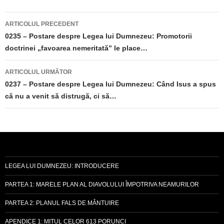
Navigare
ARTICOLUL PRECEDENT
în
0235 – Postare despre Legea lui Dumnezeu: Promotorii
doctrinei „favoarea nemeritată” le place…
articole
ARTICOLUL URMĂTOR
0237 – Postare despre Legea lui Dumnezeu: Când Isus a spus
că nu a venit să distrugă, ci să…
LEGEA LUI DUMNEZEU: INTRODUCERE
PARTEA 1: MARELE PLAN AL DIAVOLULUI ÎMPOTRIVA NEAMURILOR
PARTEA 2: PLANUL FALS DE MÂNTUIRE
APENDICE 1: MITUL CELOR 613 PORUNCI