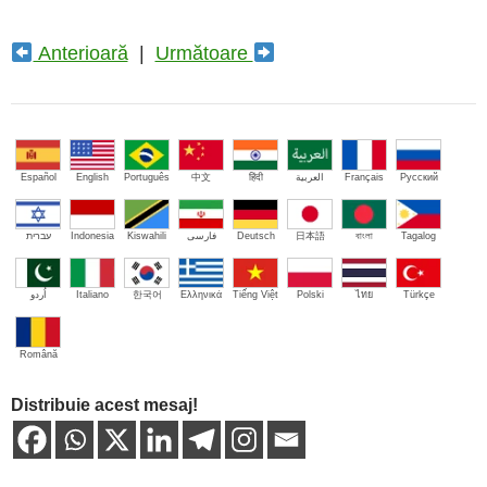
Anterioară
|
Următoare
Español
English
Português
中文
हिंदी
العربية
Français
Русский
עברית
Indonesia
Kiswahili
فارسی
Deutsch
日本語
বাংলা
Tagalog
اُردو
Italiano
한국어
Ελληνικά
Tiếng Việt
Polski
ไทย
Türkçe
Română
Distribuie acest mesaj!