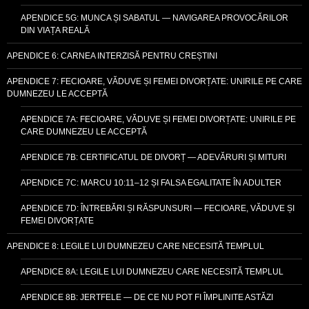
APENDICE 5G: MUNCA ȘI SABATUL — NAVIGAREA PROVOCĂRILOR
DIN VIAȚA REALĂ
APENDICE 6: CARNEA INTERZISĂ PENTRU CREȘTINI
APENDICE 7: FECIOARE, VĂDUVE ȘI FEMEI DIVORȚATE: UNIRILE PE CARE
DUMNEZEU LE ACCEPTĂ
APENDICE 7A: FECIOARE, VĂDUVE ȘI FEMEI DIVORȚATE: UNIRILE PE
CARE DUMNEZEU LE ACCEPTĂ
APENDICE 7B: CERTIFICATUL DE DIVORȚ — ADEVĂRURI ȘI MITURI
APENDICE 7C: MARCU 10:11–12 ȘI FALSA EGALITATE ÎN ADULTER
APENDICE 7D: ÎNTREBĂRI ȘI RĂSPUNSURI — FECIOARE, VĂDUVE ȘI
FEMEI DIVORȚATE
APENDICE 8: LEGILE LUI DUMNEZEU CARE NECESITĂ TEMPLUL
APENDICE 8A: LEGILE LUI DUMNEZEU CARE NECESITĂ TEMPLUL
APENDICE 8B: JERTFELE — DE CE NU POT FI ÎMPLINITE ASTĂZI