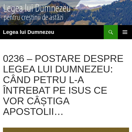
Sari
la
conținut
Caută
Legea lui Dumnezeu
MENIU
PRINCI
0236 – POSTARE DESPRE
LEGEA LUI DUMNEZEU:
CÂND PETRU L-A
ÎNTREBAT PE ISUS CE
VOR CÂȘTIGA
APOSTOLII…