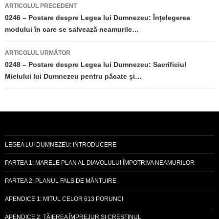
Navigare
ARTICOLUL PRECEDENT
în
0246 – Postare despre Legea lui Dumnezeu: Înțelegerea
modului în care se salvează neamurile…
articole
ARTICOLUL URMĂTOR
0248 – Postare despre Legea lui Dumnezeu: Sacrificiul
Mielului lui Dumnezeu pentru păcate și…
LEGEA LUI DUMNEZEU: INTRODUCERE
PARTEA 1: MARELE PLAN AL DIAVOLULUI ÎMPOTRIVA NEAMURILOR
PARTEA 2: PLANUL FALS DE MÂNTUIRE
APENDICE 1: MITUL CELOR 613 PORUNCI
APENDICE 2: TĂIEREA ÎMPREJUR ȘI CREȘTINUL