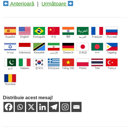
Anterioară
|
Următoare
Español
English
Português
中文
हिंदी
العربية
Français
Русский
עברית
Indonesia
Kiswahili
فارسی
Deutsch
日本語
বাংলা
Tagalog
اُردو
Italiano
한국어
Ελληνικά
Tiếng Việt
Polski
ไทย
Türkçe
Română
Distribuie acest mesaj!