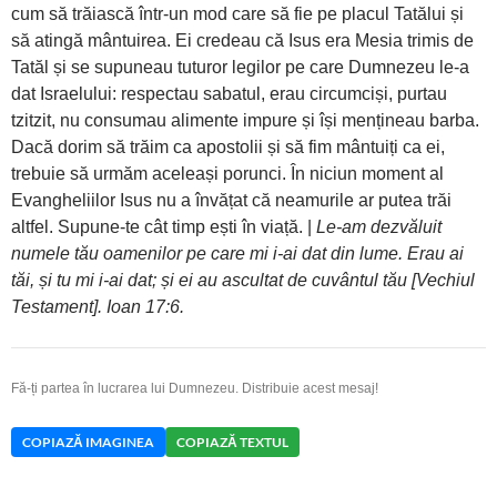
cum să trăiască într-un mod care să fie pe placul Tatălui și
să atingă mântuirea. Ei credeau că Isus era Mesia trimis de
Tatăl și se supuneau tuturor legilor pe care Dumnezeu le-a
dat Israelului: respectau sabatul, erau circumciși, purtau
tzitzit, nu consumau alimente impure și își mențineau barba.
Dacă dorim să trăim ca apostolii și să fim mântuiți ca ei,
trebuie să urmăm aceleași porunci. În niciun moment al
Evangheliilor Isus nu a învățat că neamurile ar putea trăi
altfel. Supune-te cât timp ești în viață. |
Le-am dezvăluit
numele tău oamenilor pe care mi i-ai dat din lume. Erau ai
tăi, și tu mi i-ai dat; și ei au ascultat de cuvântul tău [Vechiul
Testament]. Ioan 17:6.
Fă-ți partea în lucrarea lui Dumnezeu. Distribuie acest mesaj!
COPIAZĂ IMAGINEA
COPIAZĂ TEXTUL