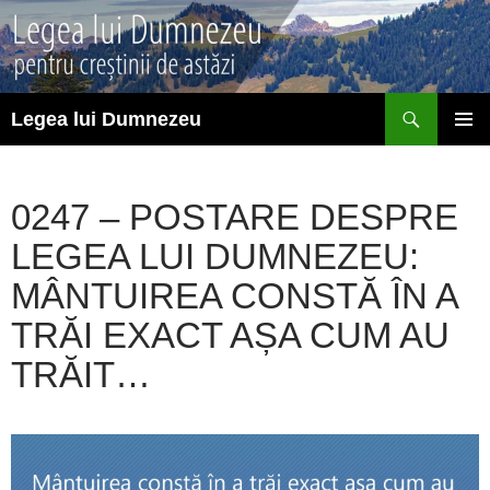
Sari
la
conținut
Caută
Legea lui Dumnezeu
MENIU
PRINCI
0247 – POSTARE DESPRE
LEGEA LUI DUMNEZEU:
MÂNTUIREA CONSTĂ ÎN A
TRĂI EXACT AȘA CUM AU
TRĂIT…