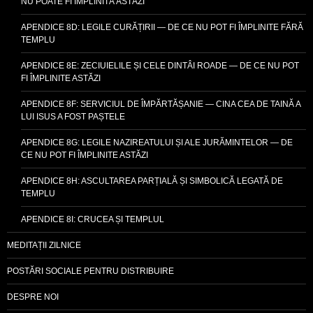
NU POATE FI ÎMPLINITĂ ASTĂZI
APENDICE 8D: LEGILE CURĂȚIRII — DE CE NU POT FI ÎMPLINITE FĂRĂ
TEMPLU
APENDICE 8E: ZECIUIELILE ȘI CELE DINTÂI ROADE — DE CE NU POT
FI ÎMPLINITE ASTĂZI
APENDICE 8F: SERVICIUL DE ÎMPĂRTĂȘANIE — CINA CEA DE TAINĂ A
LUI ISUS A FOST PAȘTELE
APENDICE 8G: LEGILE NAZIREATULUI ȘI ALE JURĂMINTELOR — DE
CE NU POT FI ÎMPLINITE ASTĂZI
APENDICE 8H: ASCULTAREA PARȚIALĂ ȘI SIMBOLICĂ LEGATĂ DE
TEMPLU
APENDICE 8I: CRUCEA ȘI TEMPLUL
MEDITAȚII ZILNICE
POSTĂRI SOCIALE PENTRU DISTRIBUIRE
DESPRE NOI