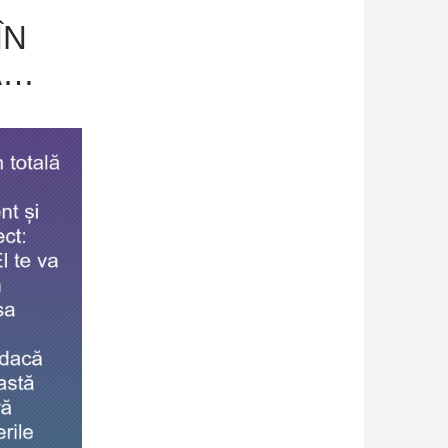
ÎN
Ă…