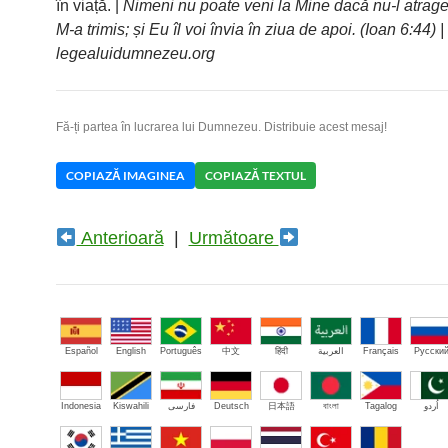
în viață. |
Nimeni nu poate veni la Mine dacă nu-l atrage
M-a trimis; și Eu îl voi învia în ziua de apoi. (Ioan 6:44) |
legealuidumnezeu.org
Fă-ți partea în lucrarea lui Dumnezeu. Distribuie acest mesaj!
COPIAZĂ IMAGINEA
COPIAZĂ TEXTUL
Anterioară
|
Următoare
Español
English
Português
中文
हिंदी
العربية
Français
Русски
Indonesia
Kiswahili
فارسی
Deutsch
日本語
বাংলা
Tagalog
اُردو