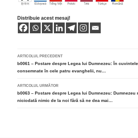
한국어
Ελληνικά
Tiếng Việt
Polski
ไทย
Türkçe
Română
Distribuie acest mesaj!
Navigare
ARTICOLUL PRECEDENT
în
b0061 – Postare despre Legea lui Dumnezeu: În cuvintele 
consemnate în cele patru evanghelii, nu…
articole
ARTICOLUL URMĂTOR
b0063 – Postare despre Legea lui Dumnezeu: Dumnezeu 
niciodată nimic de la noi fără să ne dea mai…