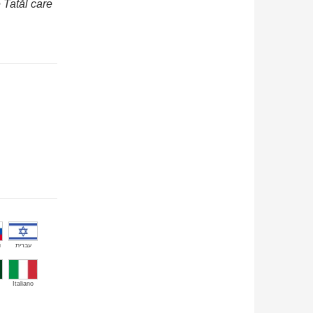
 Tatăl care
й
עברית
Italiano