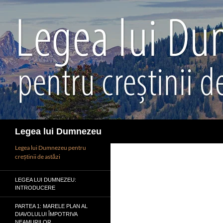
Sari
la
conținut
Caută
Legea lui Dumnezeu
Legea lui Dumnezeu pentru
creștinii de astăzi
LEGEA LUI DUMNEZEU:
INTRODUCERE
PARTEA 1: MARELE PLAN AL
DIAVOLULUI ÎMPOTRIVA
NEAMURILOR