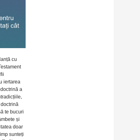
danță cu
 Testament
fii
ru iertarea
 doctrină a
radicțiile,
ă doctrină
să te bucuri
zâmbete și
itatea doar
timp sunteți