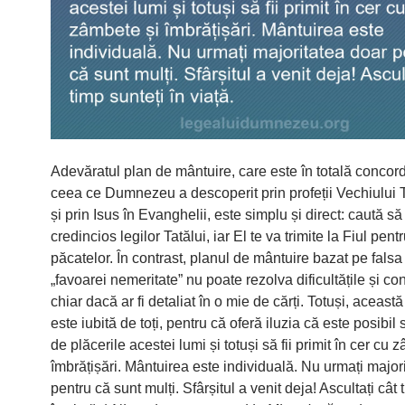
Adevăratul plan de mântuire, care este în totală concor
ceea ce Dumnezeu a descoperit prin profeții Vechiului
și prin Isus în Evanghelii, este simplu și direct: caută să 
credincios legilor Tatălui, iar El te va trimite la Fiul pent
păcatelor. În contrast, planul de mântuire bazat pe falsa
„favoarei nemeritate” nu poate rezolva dificultățile și cont
chiar dacă ar fi detaliat în o mie de cărți. Totuși, aceast
este iubită de toți, pentru că oferă iluzia că este posibil 
de plăcerile acestei lumi și totuși să fii primit în cer cu 
îmbrățișări. Mântuirea este individuală. Nu urmați major
pentru că sunt mulți. Sfârșitul a venit deja! Ascultați cât 