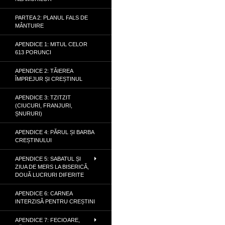
PARTEA 2: PLANUL FALS DE
MÂNTUIRE
APENDICE 1: MITUL CELOR
613 PORUNCI
APENDICE 2: TĂIEREA
ÎMPREJUR ȘI CREȘTINUL
APENDICE 3: TZITZIT
(CIUCURI, FRANJURI,
ȘNURURI)
APENDICE 4: PĂRUL ȘI BARBA
CREȘTINULUI
APENDICE 5: SABATUL ȘI
ZIUA DE MERS LA BISERICĂ,
DOUĂ LUCRURI DIFERITE
APENDICE 6: CARNEA
INTERZISĂ PENTRU CREȘTINI
APENDICE 7: FECIOARE,