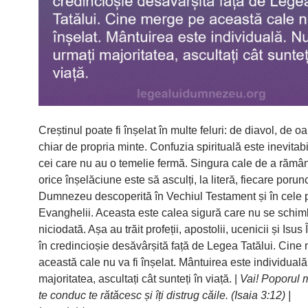
Creștinul poate fi înșelat în multe feluri: de diavol, de o
chiar de propria minte. Confuzia spirituală este inevitab
cei care nu au o temelie fermă. Singura cale de a rămân
orice înșelăciune este să asculți, la literă, fiecare porun
Dumnezeu descoperită în Vechiul Testament și în cele 
Evanghelii. Aceasta este calea sigură care nu se schi
niciodată. Așa au trăit profeții, apostolii, ucenicii și Isus Î
în credincioșie desăvârșită față de Legea Tatălui. Cine
această cale nu va fi înșelat. Mântuirea este individual
majoritatea, ascultați cât sunteți în viață. |
Vai! Poporul 
te conduc te rătăcesc și îți distrug căile. (Isaia 3:12) |