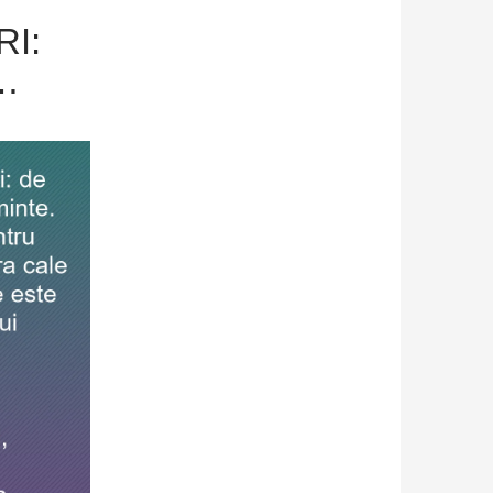
RI:
…