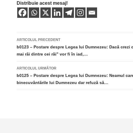
Distribuie acest mesaj!
Navigare
ARTICOLUL PRECEDENT
în
b0123 – Postare despre Legea lui Dumnezeu: Dacă crezi c
mai răi dintre cei răi” vor fi în iad,…
articole
ARTICOLUL URMĂTOR
b0125 – Postare despre Legea lui Dumnezeu: Neamul car
binecuvântările lui Dumnezeu dar refuză să…