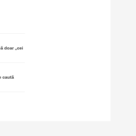
ă doar „cei
e caută