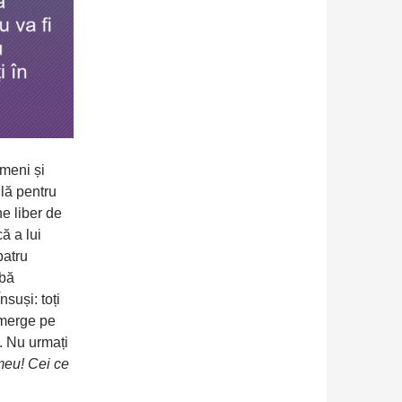
ameni și
ilă pentru
e liber de
că a lui
patru
mbă
nsuși: toți
 merge pe
ă. Nu urmați
meu! Cei ce