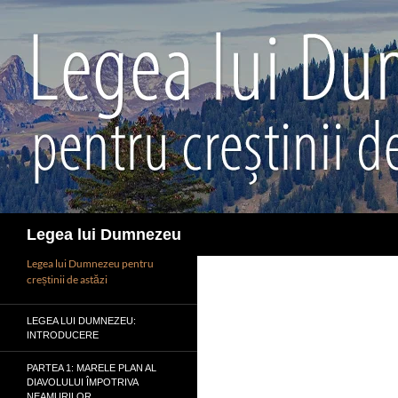
Sari
la
conținut
Caută
Legea lui Dumnezeu
Legea lui Dumnezeu pentru
creștinii de astăzi
LEGEA LUI DUMNEZEU:
INTRODUCERE
PARTEA 1: MARELE PLAN AL
DIAVOLULUI ÎMPOTRIVA
NEAMURILOR