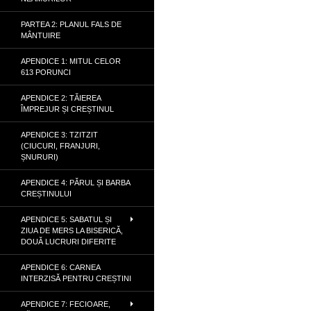
PARTEA 2: PLANUL FALS DE
MÂNTUIRE
APENDICE 1: MITUL CELOR
613 PORUNCI
APENDICE 2: TĂIEREA
ÎMPREJUR ȘI CREȘTINUL
APENDICE 3: TZITZIT
(CIUCURI, FRANJURI,
ȘNURURI)
APENDICE 4: PĂRUL ȘI BARBA
CREȘTINULUI
APENDICE 5: SABATUL ȘI
ZIUA DE MERS LA BISERICĂ,
DOUĂ LUCRURI DIFERITE
APENDICE 6: CARNEA
INTERZISĂ PENTRU CREȘTINI
APENDICE 7: FECIOARE,