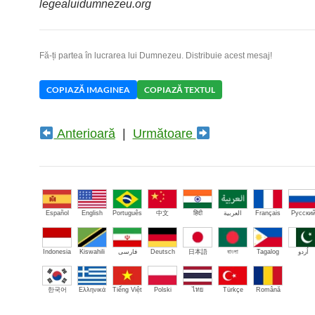
legealuidumnezeu.org
Fă-ți partea în lucrarea lui Dumnezeu. Distribuie acest mesaj!
COPIAZĂ IMAGINEA
COPIAZĂ TEXTUL
Anterioară
|
Următoare
Español
English
Português
中文
हिंदी
العربية
Français
Русски
Indonesia
Kiswahili
فارسی
Deutsch
日本語
বাংলা
Tagalog
اُردو
한국어
Ελληνικά
Tiếng Việt
Polski
ไทย
Türkçe
Română