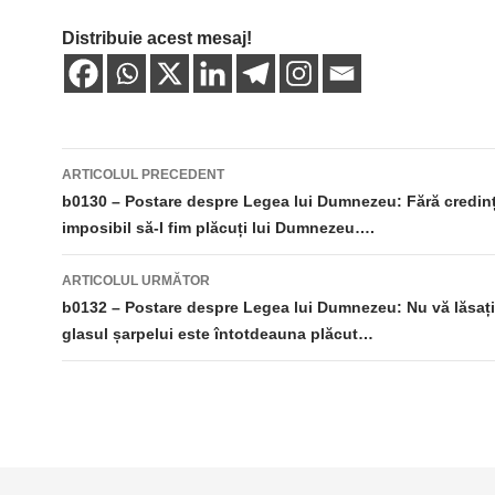
Distribuie acest mesaj!
Navigare
ARTICOLUL PRECEDENT
în
b0130 – Postare despre Legea lui Dumnezeu: Fără credin
imposibil să-I fim plăcuți lui Dumnezeu….
articole
ARTICOLUL URMĂTOR
b0132 – Postare despre Legea lui Dumnezeu: Nu vă lăsați 
glasul șarpelui este întotdeauna plăcut…