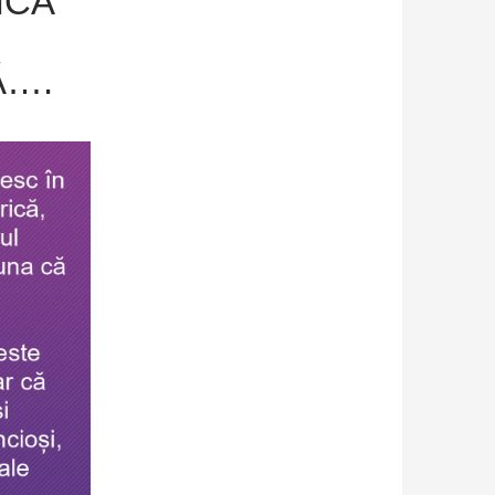
ICĂ
Ă….