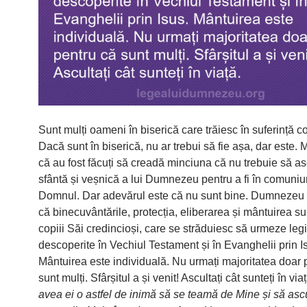
Sunt mulți oameni în biserică care trăiesc în suferință c
Dacă sunt în biserică, nu ar trebui să fie așa, dar este. 
că au fost făcuți să creadă minciuna că nu trebuie să a
sfântă și veșnică a lui Dumnezeu pentru a fi în comuni
Domnul. Dar adevărul este că nu sunt bine. Dumnezeu 
că binecuvântările, protecția, eliberarea și mântuirea su
copiii Săi credincioși, care se străduiesc să urmeze leg
descoperite în Vechiul Testament și în Evanghelii prin I
Mântuirea este individuală. Nu urmați majoritatea doar 
sunt mulți. Sfârșitul a și venit! Ascultați cât sunteți în viaț
avea ei o astfel de inimă să se teamă de Mine și să ascu