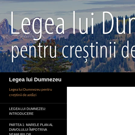
Sari
la
conținut
Caută
Legea lui Dumnezeu
Legea lui Dumnezeu pentru
creștinii de astăzi
LEGEA LUI DUMNEZEU:
INTRODUCERE
PARTEA 1: MARELE PLAN AL
DIAVOLULUI ÎMPOTRIVA
NEAMURILOR