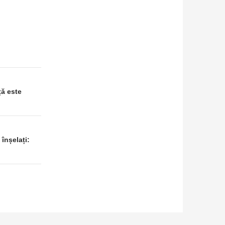
ță este
înșelați: