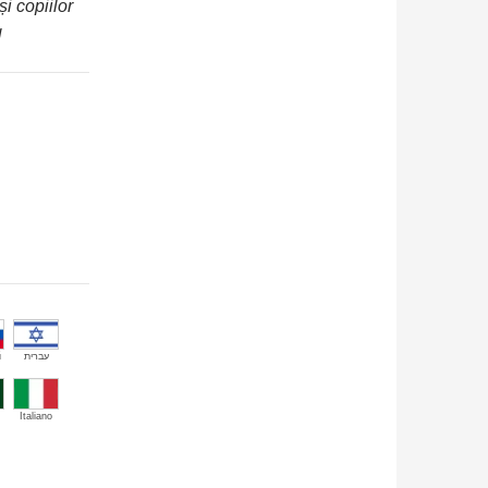
i copiilor
g
й
עברית
Italiano