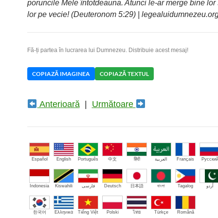
poruncile Mele întotdeauna. Atunci le-ar merge bine lor ș
lor pe vecie! (Deuteronom 5:29) | legealuidumnezeu.or
Fă-ți partea în lucrarea lui Dumnezeu. Distribuie acest mesaj!
COPIAZĂ IMAGINEA
COPIAZĂ TEXTUL
Anterioară
|
Următoare
Español
English
Português
中文
हिंदी
العربية
Français
Русски
Indonesia
Kiswahili
فارسی
Deutsch
日本語
বাংলা
Tagalog
اُردو
한국어
Ελληνικά
Tiếng Việt
Polski
ไทย
Türkçe
Română