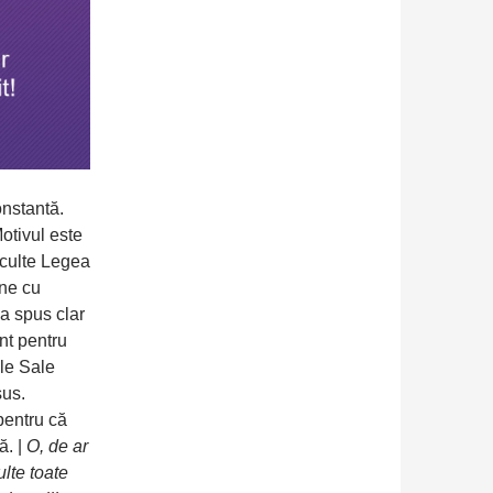
onstantă.
Motivul este
sculte Legea
une cu
a spus clar
nt pentru
ile Sale
sus.
pentru că
ă. |
O, de ar
lte toate