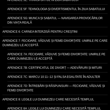
APENDICE 5F: TEHNOLOGIA ȘI DIVERTISMENTUL ÎN ZIUA SABATULUI
APENDICE 5G: MUNCA ȘI SABATUL — NAVIGAREA PROVOCĂRILOR
DIN VIAȚA REALĂ
APENDICE 6: CARNEA INTERZISĂ PENTRU CREȘTINI
APENDICE 7: FECIOARE, VĂDUVE ȘI FEMEI DIVORȚATE: UNIRILE PE CARE
DUMNEZEU LE ACCEPTĂ
APENDICE 7A: FECIOARE, VĂDUVE ȘI FEMEI DIVORȚATE: UNIRILE PE
CARE DUMNEZEU LE ACCEPTĂ
APENDICE 7B: CERTIFICATUL DE DIVORȚ — ADEVĂRURI ȘI MITURI
APENDICE 7C: MARCU 10:11–12 ȘI FALSA EGALITATE ÎN ADULTER
APENDICE 7D: ÎNTREBĂRI ȘI RĂSPUNSURI — FECIOARE, VĂDUVE ȘI
FEMEI DIVORȚATE
APENDICE 8: LEGILE LUI DUMNEZEU CARE NECESITĂ TEMPLUL
APENDICE 8A: LEGILE LUI DUMNEZEU CARE NECESITĂ TEMPLUL