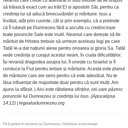
Neamul care crede cu adevărat în Isus trebuie să fie dispus
să trăiască exact cum au trăit El și apostolii Săi, pentru ca
credința lui să aducă binecuvântări și mântuire. Isus a
învățat, atât prin cuvinte, cât și prin exemplu, că a pretinde
că Îl iubești pe Dumnezeu fără a asculta cu credincioșie
toate poruncile Sale este inutil. Neamul care dorește să fie
mântuit de Hristos trebuie să urmeze aceleași legi pe care
Tatăl le-a dat națiunii alese pentru onoarea și gloria Sa. Tatăl
vede credința și curajul acestui neam, în ciuda dificultăților.
Își revarsă dragostea asupra lui, îl unește cu Israelul și îl
conduce la Fiul pentru iertare și mântuire. Acesta este planul
de mântuire care are sens pentru că este adevărat. Nu te
lăsa influențat de majoritate doar pentru că sunt mulți. Am
ajuns la sfârșit. |
Aici este răbdarea sfinților, cei care păzesc
poruncile lui Dumnezeu și credința lui Isus. (Apocalipsa
14:12) | legealuidumnezeu.org
Fă-ți partea în lucrarea lui Dumnezeu. Distribuie acest mesaj!