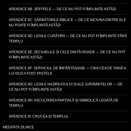
APENDICE 8B: JERTFELE — DE CE NU POT FI ÎMPLINITE ASTĂZI
APENDICE 8C: SĂRBĂTORILE BIBLICE — DE CE NICIUNA DINTRE ELE
NU POATE FI ÎMPLINITĂ ASTĂZI
APENDICE 8D: LEGILE CURĂȚIRII — DE CE NU POT FI ÎMPLINITE FĂRĂ
TEMPLU
APENDICE 8E: ZECIUIELILE ȘI CELE DINTÂI ROADE — DE CE NU POT
FI ÎMPLINITE ASTĂZI
APENDICE 8F: SERVICIUL DE ÎMPĂRTĂȘANIE — CINA CEA DE TAINĂ A
LUI ISUS A FOST PAȘTELE
APENDICE 8G: LEGILE NAZIREATULUI ȘI ALE JURĂMINTELOR — DE
CE NU POT FI ÎMPLINITE ASTĂZI
APENDICE 8H: ASCULTAREA PARȚIALĂ ȘI SIMBOLICĂ LEGATĂ DE
TEMPLU
APENDICE 8I: CRUCEA ȘI TEMPLUL
MEDITAȚII ZILNICE