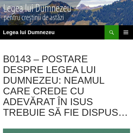
Sari
la
conținut
Caută
Legea lui Dumnezeu
MENIU
PRINCI
B0143 – POSTARE
DESPRE LEGEA LUI
DUMNEZEU: NEAMUL
CARE CREDE CU
ADEVĂRAT ÎN ISUS
TREBUIE SĂ FIE DISPUS…