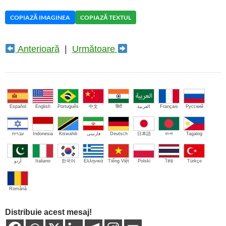
COPIAZĂ IMAGINEA
COPIAZĂ TEXTUL
Anterioară
|
Următoare
Español
English
Português
中文
हिंदी
العربية
Français
Русский
עברית
Indonesia
Kiswahili
فارسی
Deutsch
日本語
বাংলা
Tagalog
اُردو
Italiano
한국어
Ελληνικά
Tiếng Việt
Polski
ไทย
Türkçe
Română
Distribuie acest mesaj!