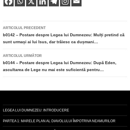
Navigare
ARTICOLUL PRECEDENT
în
b0142 – Postare despre Legea lui Dumnezeu: Mulți pretind că
sunt urmași ai lui Isus, dar trăiesc ca dușmani…
articole
ARTICOLUL URMĂTOR
b0144 – Postare despre Legea lui Dumnezeu: După Eden,
ascultarea de Lege nu mai este suficientă pentru…
LEGEA LUI DUMNEZEU: INTRODUCERE
PARTEA 1: MARELE PLAN AL DIAVOLULUI ÎMPOTRIVA NEAMURILOR