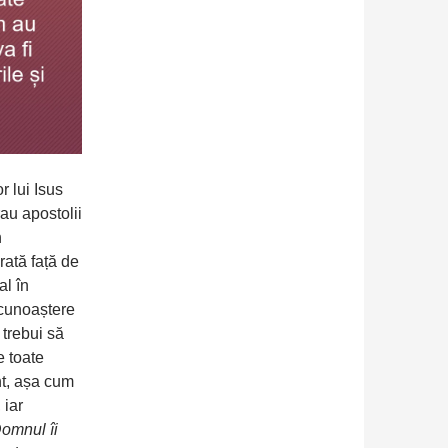
r lui Isus
au apostolii
n
arată față de
al în
 cunoaștere
 trebui să
e toate
nt, așa cum
 iar
omnul îi