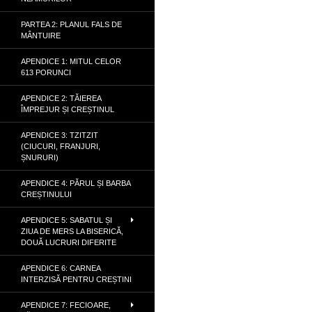
PARTEA 2: PLANUL FALS DE
MÂNTUIRE
APENDICE 1: MITUL CELOR
613 PORUNCI
APENDICE 2: TĂIEREA
ÎMPREJUR ȘI CREȘTINUL
APENDICE 3: TZITZIT
(CIUCURI, FRANJURI,
ȘNURURI)
APENDICE 4: PĂRUL ȘI BARBA
CREȘTINULUI
APENDICE 5: SABATUL ȘI
ZIUA DE MERS LA BISERICĂ,
DOUĂ LUCRURI DIFERITE
APENDICE 6: CARNEA
INTERZISĂ PENTRU CREȘTINI
APENDICE 7: FECIOARE,