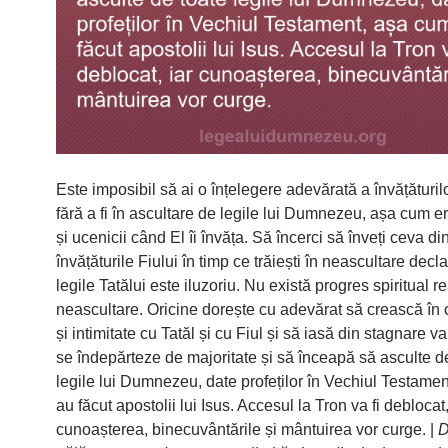
Este imposibil să ai o înțelegere adevărată a învățăturilo
fără a fi în ascultare de legile lui Dumnezeu, așa cum er
și ucenicii când El îi învăța. Să încerci să înveți ceva di
învățăturile Fiului în timp ce trăiești în neascultare decl
legile Tatălui este iluzoriu. Nu există progres spiritual re
neascultare. Oricine dorește cu adevărat să crească în
și intimitate cu Tatăl și cu Fiul și să iasă din stagnare va
se îndepărteze de majoritate și să înceapă să asculte d
legile lui Dumnezeu, date profeților în Vechiul Testame
au făcut apostolii lui Isus. Accesul la Tron va fi deblocat,
cunoașterea, binecuvântările și mântuirea vor curge. |
D