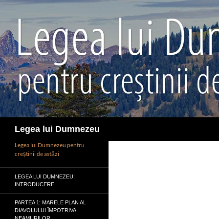
Sari
la
conținut
Caută
Legea lui Dumnezeu
Legea lui Dumnezeu pentru
creștinii de astăzi
LEGEA LUI DUMNEZEU:
INTRODUCERE
PARTEA 1: MARELE PLAN AL
DIAVOLULUI ÎMPOTRIVA
NEAMURILOR