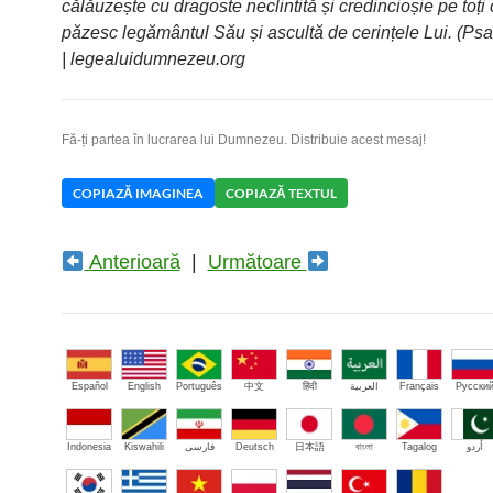
călăuzește cu dragoste neclintită și credincioșie pe toți 
păzesc legământul Său și ascultă de cerințele Lui. (Ps
| legealuidumnezeu.org
Fă-ți partea în lucrarea lui Dumnezeu. Distribuie acest mesaj!
COPIAZĂ IMAGINEA
COPIAZĂ TEXTUL
Anterioară
|
Următoare
Español
English
Português
中文
हिंदी
العربية
Français
Русски
Indonesia
Kiswahili
فارسی
Deutsch
日本語
বাংলা
Tagalog
اُردو