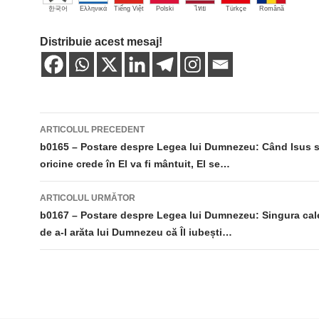
한국어
Ελληνικά
Tiếng Việt
Polski
ไทย
Türkçe
Română
Distribuie acest mesaj!
Navigare
ARTICOLUL PRECEDENT
în
b0165 – Postare despre Legea lui Dumnezeu: Când Isus 
oricine crede în El va fi mântuit, El se…
articole
ARTICOLUL URMĂTOR
b0167 – Postare despre Legea lui Dumnezeu: Singura cale
de a-I arăta lui Dumnezeu că Îl iubești…