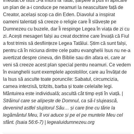
Imediat ce Isus S-a întors la Tatăl, șarpele a pus în aplicare
un plan de a-i conduce pe neamuri la neascultare față de
Creator, același scop ca din Eden. Diavolul a inspirat
oameni talentați să creeze o religie care Îl slăvește pe
Dumnezeu cu buzele, dar Îi respinge Legea în viața de zi cu
zi. Acești mesageri falși au creat doctrine care învață că Fiul
a fost trimis să desființeze Legea Tatălui. Știm că sunt falși,
pentru că în niciuna dintre cele patru evanghelii Isus nu ne-a
avertizat despre cineva, din Biblie sau din afara ei, care ar
veni să creeze acest plan special pentru neamuri. Ce vedem
în evanghelii sunt exemplele apostolilor, care au învățat de
la Isus să asculte toate poruncile: Sabatul, circumcizia,
carnea interzisă, tzitzits, barba și toate celelalte legi.
Mântuirea este individuală; ascultă cât timp ești în viață. |
Străinul care se alipește de Domnul, ca să-I slujească,
devenind astfel slujitorul Său… și care ține cu tărie la
legământul Meu, îl voi aduce și pe el pe muntele Meu cel
sfânt. (Isaia 56:6-7) | legealuidumnezeu.org