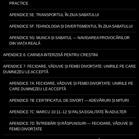
PRACTICE
APENDICE 5E: TRANSPORTUL ÎN ZIUA SABATULUI
APENDICE 5F: TEHNOLOGIA ȘI DIVERTISMENTUL ÎN ZIUA SABATULUI
APENDICE 5G: MUNCA ȘI SABATUL — NAVIGAREA PROVOCĂRILOR
DIN VIAȚA REALĂ
APENDICE 6: CARNEA INTERZISĂ PENTRU CREȘTINI
APENDICE 7: FECIOARE, VĂDUVE ȘI FEMEI DIVORȚATE: UNIRILE PE CARE
DUMNEZEU LE ACCEPTĂ
APENDICE 7A: FECIOARE, VĂDUVE ȘI FEMEI DIVORȚATE: UNIRILE PE
CARE DUMNEZEU LE ACCEPTĂ
APENDICE 7B: CERTIFICATUL DE DIVORȚ — ADEVĂRURI ȘI MITURI
APENDICE 7C: MARCU 10:11–12 ȘI FALSA EGALITATE ÎN ADULTER
APENDICE 7D: ÎNTREBĂRI ȘI RĂSPUNSURI — FECIOARE, VĂDUVE ȘI
FEMEI DIVORȚATE