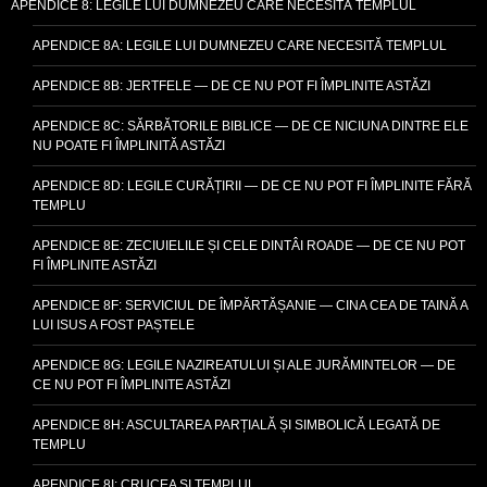
APENDICE 8: LEGILE LUI DUMNEZEU CARE NECESITĂ TEMPLUL
APENDICE 8A: LEGILE LUI DUMNEZEU CARE NECESITĂ TEMPLUL
APENDICE 8B: JERTFELE — DE CE NU POT FI ÎMPLINITE ASTĂZI
APENDICE 8C: SĂRBĂTORILE BIBLICE — DE CE NICIUNA DINTRE ELE
NU POATE FI ÎMPLINITĂ ASTĂZI
APENDICE 8D: LEGILE CURĂȚIRII — DE CE NU POT FI ÎMPLINITE FĂRĂ
TEMPLU
APENDICE 8E: ZECIUIELILE ȘI CELE DINTÂI ROADE — DE CE NU POT
FI ÎMPLINITE ASTĂZI
APENDICE 8F: SERVICIUL DE ÎMPĂRTĂȘANIE — CINA CEA DE TAINĂ A
LUI ISUS A FOST PAȘTELE
APENDICE 8G: LEGILE NAZIREATULUI ȘI ALE JURĂMINTELOR — DE
CE NU POT FI ÎMPLINITE ASTĂZI
APENDICE 8H: ASCULTAREA PARȚIALĂ ȘI SIMBOLICĂ LEGATĂ DE
TEMPLU
APENDICE 8I: CRUCEA ȘI TEMPLUL