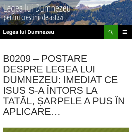
Sari
la
conținut
Caută
Legea lui Dumnezeu
MENIU
PRINCI
B0209 – POSTARE
DESPRE LEGEA LUI
DUMNEZEU: IMEDIAT CE
ISUS S-A ÎNTORS LA
TATĂL, ȘARPELE A PUS ÎN
APLICARE…