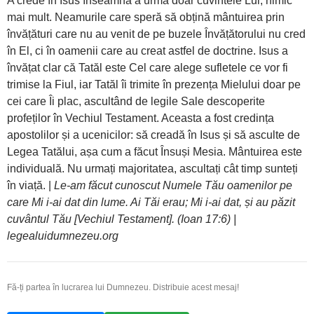
A crede în Isus înseamnă a urma doar cuvintele Lui, nimic
mai mult. Neamurile care speră să obțină mântuirea prin
învățături care nu au venit de pe buzele Învățătorului nu cred
în El, ci în oamenii care au creat astfel de doctrine. Isus a
învățat clar că Tatăl este Cel care alege sufletele ce vor fi
trimise la Fiul, iar Tatăl îi trimite în prezența Mielului doar pe
cei care Îi plac, ascultând de legile Sale descoperite
profeților în Vechiul Testament. Aceasta a fost credința
apostolilor și a ucenicilor: să creadă în Isus și să asculte de
Legea Tatălui, așa cum a făcut Însuși Mesia. Mântuirea este
individuală. Nu urmați majoritatea, ascultați cât timp sunteți
în viață. |
Le-am făcut cunoscut Numele Tău oamenilor pe
care Mi i-ai dat din lume. Ai Tăi erau; Mi i-ai dat, și au păzit
cuvântul Tău [Vechiul Testament]. (Ioan 17:6) |
legealuidumnezeu.org
Fă-ți partea în lucrarea lui Dumnezeu. Distribuie acest mesaj!