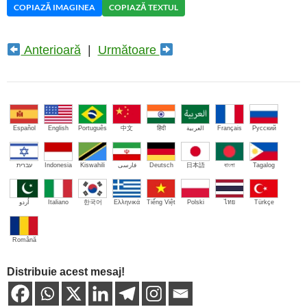
COPIAZĂ IMAGINEA
COPIAZĂ TEXTUL
Anterioară
|
Următoare
Español
English
Português
中文
हिंदी
العربية
Français
Русский
עברית
Indonesia
Kiswahili
فارسی
Deutsch
日本語
বাংলা
Tagalog
اُردو
Italiano
한국어
Ελληνικά
Tiếng Việt
Polski
ไทย
Türkçe
Română
Distribuie acest mesaj!