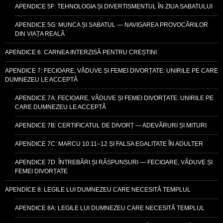
APENDICE 5F: TEHNOLOGIA ȘI DIVERTISMENTUL ÎN ZIUA SABATULUI
APENDICE 5G: MUNCA ȘI SABATUL — NAVIGAREA PROVOCĂRILOR
DIN VIAȚA REALĂ
APENDICE 6: CARNEA INTERZISĂ PENTRU CREȘTINI
APENDICE 7: FECIOARE, VĂDUVE ȘI FEMEI DIVORȚATE: UNIRILE PE CARE
DUMNEZEU LE ACCEPTĂ
APENDICE 7A: FECIOARE, VĂDUVE ȘI FEMEI DIVORȚATE: UNIRILE PE
CARE DUMNEZEU LE ACCEPTĂ
APENDICE 7B: CERTIFICATUL DE DIVORȚ — ADEVĂRURI ȘI MITURI
APENDICE 7C: MARCU 10:11–12 ȘI FALSA EGALITATE ÎN ADULTER
APENDICE 7D: ÎNTREBĂRI ȘI RĂSPUNSURI — FECIOARE, VĂDUVE ȘI
FEMEI DIVORȚATE
APENDICE 8: LEGILE LUI DUMNEZEU CARE NECESITĂ TEMPLUL
APENDICE 8A: LEGILE LUI DUMNEZEU CARE NECESITĂ TEMPLUL