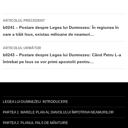
Navigare
ARTICOLUL PRECEDENT
în
b0241 – Postare despre Legea lui Dumnezeu: În regiunea în
care a trăit Isus, existau milioane de neamuri…
articole
ARTICOLUL URMĂTOR
b0243 – Postare despre Legea lui Dumnezeu: Când Petru L-a
întrebat pe Isus ce vor primi apostolii pentru…
LEGEA LUI DUMNEZEU: INTRODUCERE
PARTEA 1: MARELE PLAN AL DIAVOLULUI ÎMPOTRIVA NEAMURILOR
PARTEA 2: PLANUL FALS DE MÂNTUIRE