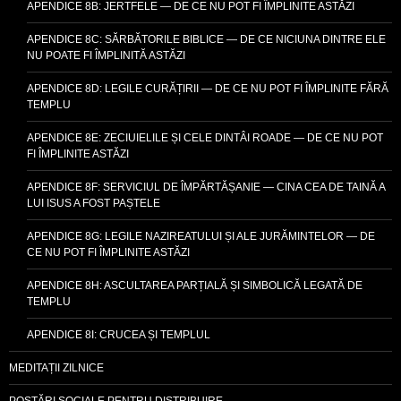
APENDICE 8B: JERTFELE — DE CE NU POT FI ÎMPLINITE ASTĂZI
APENDICE 8C: SĂRBĂTORILE BIBLICE — DE CE NICIUNA DINTRE ELE
NU POATE FI ÎMPLINITĂ ASTĂZI
APENDICE 8D: LEGILE CURĂȚIRII — DE CE NU POT FI ÎMPLINITE FĂRĂ
TEMPLU
APENDICE 8E: ZECIUIELILE ȘI CELE DINTÂI ROADE — DE CE NU POT
FI ÎMPLINITE ASTĂZI
APENDICE 8F: SERVICIUL DE ÎMPĂRTĂȘANIE — CINA CEA DE TAINĂ A
LUI ISUS A FOST PAȘTELE
APENDICE 8G: LEGILE NAZIREATULUI ȘI ALE JURĂMINTELOR — DE
CE NU POT FI ÎMPLINITE ASTĂZI
APENDICE 8H: ASCULTAREA PARȚIALĂ ȘI SIMBOLICĂ LEGATĂ DE
TEMPLU
APENDICE 8I: CRUCEA ȘI TEMPLUL
MEDITAȚII ZILNICE
POSTĂRI SOCIALE PENTRU DISTRIBUIRE