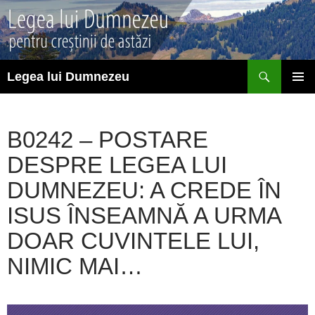
Sari
la
conținut
Caută
Legea lui Dumnezeu
MENIU
PRINCI
B0242 – POSTARE
DESPRE LEGEA LUI
DUMNEZEU: A CREDE ÎN
ISUS ÎNSEAMNĂ A URMA
DOAR CUVINTELE LUI,
NIMIC MAI…