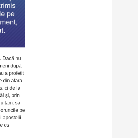
e. Dacă nu
oameni după
u a profețit
e din afara
s, ci de la
l și, prin
cultăm: să
poruncile pe
i apostolii
te cu