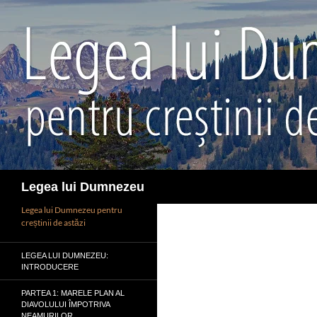
Sari
la
conținut
Caută
Legea lui Dumnezeu
Legea lui Dumnezeu pentru
creștinii de astăzi
LEGEA LUI DUMNEZEU:
INTRODUCERE
PARTEA 1: MARELE PLAN AL
DIAVOLULUI ÎMPOTRIVA
NEAMURILOR