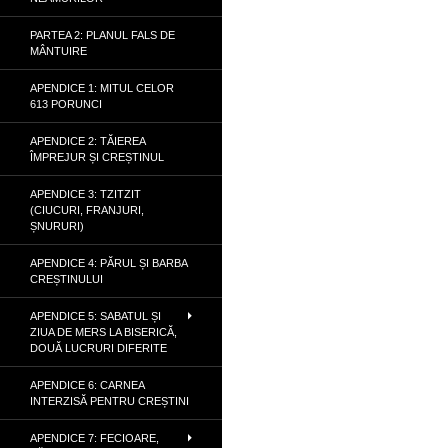
PARTEA 2: PLANUL FALS DE
MÂNTUIRE
APENDICE 1: MITUL CELOR
613 PORUNCI
APENDICE 2: TĂIEREA
ÎMPREJUR ȘI CREȘTINUL
APENDICE 3: TZITZIT
(CIUCURI, FRANJURI,
ȘNURURI)
APENDICE 4: PĂRUL ȘI BARBA
CREȘTINULUI
APENDICE 5: SABATUL ȘI
ZIUA DE MERS LA BISERICĂ,
DOUĂ LUCRURI DIFERITE
APENDICE 6: CARNEA
INTERZISĂ PENTRU CREȘTINI
APENDICE 7: FECIOARE,