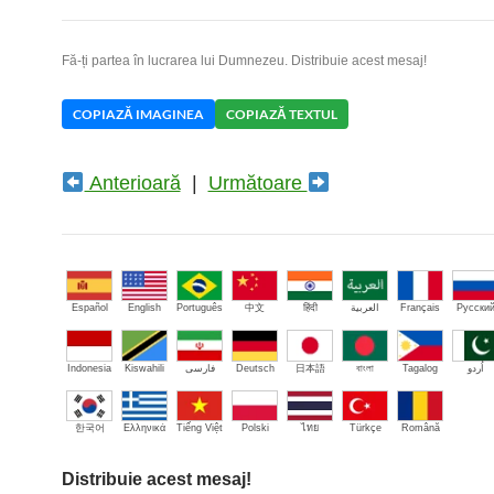
Fă-ți partea în lucrarea lui Dumnezeu. Distribuie acest mesaj!
COPIAZĂ IMAGINEA
COPIAZĂ TEXTUL
Anterioară
|
Următoare
Español
English
Português
中文
हिंदी
العربية
Français
Русски
Indonesia
Kiswahili
فارسی
Deutsch
日本語
বাংলা
Tagalog
اُردو
한국어
Ελληνικά
Tiếng Việt
Polski
ไทย
Türkçe
Română
Distribuie acest mesaj!