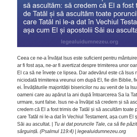
Ceea ce ne-a învățat Isus este suficient pentru mântuir
ar fi fost așa, ne-ar fi avertizat despre trimiterea unor 
El ca să ne învețe ce lipsea. Dar adevărul este că Isus n
niciodată trimiterea vreunui om după El, fie din Biblie, fi
ei. Învățăturile majorității bisericilor nu au venit de la Isu
oameni care au apărut la ani după întoarcerea Sa la Tată
urmare, sunt false. Isus ne-a învățat să credem și să as
credem că El a fost trimis de Tatăl și să ascultăm toate 
care Tatăl ni le-a dat în Vechiul Testament, așa cum El ș
Săi au ascultat. |
Tu ai dat poruncile Tale, ca să fie păzi
sârguință. (Psalmul 119:4) | legealuidumnezeu.org