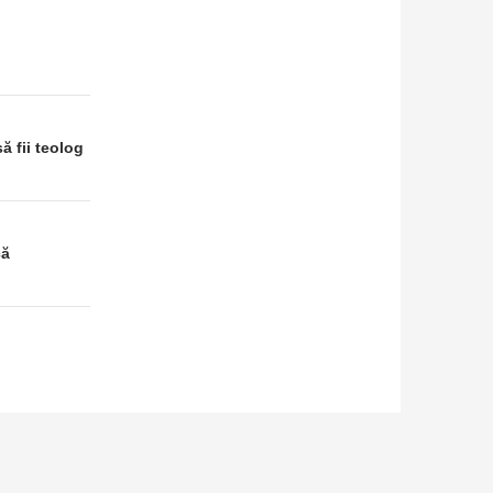
 fii teolog
că