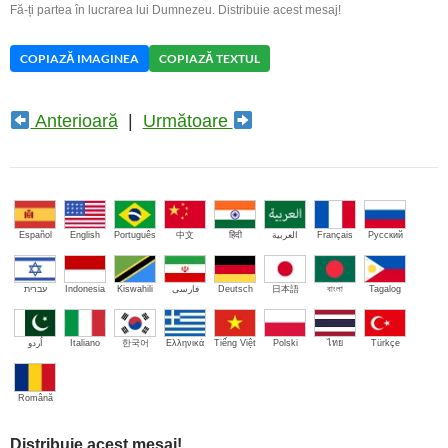
Fă-ți partea în lucrarea lui Dumnezeu. Distribuie acest mesaj!
COPIAZĂ IMAGINEA
COPIAZĂ TEXTUL
Anterioară
|
Următoare
Español
English
Português
中文
हिंदी
العربية
Français
Русский
עברית
Indonesia
Kiswahili
فارسی
Deutsch
日本語
বাংলা
Tagalog
اُردو
Italiano
한국어
Ελληνικά
Tiếng Việt
Polski
ไทย
Türkçe
Română
Distribuie acest mesaj!