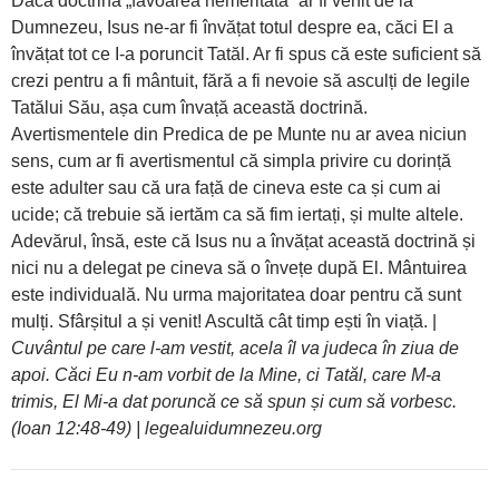
Dacă doctrina „favoarea nemeritată” ar fi venit de la
Dumnezeu, Isus ne-ar fi învățat totul despre ea, căci El a
învățat tot ce I-a poruncit Tatăl. Ar fi spus că este suficient să
crezi pentru a fi mântuit, fără a fi nevoie să asculți de legile
Tatălui Său, așa cum învață această doctrină.
Avertismentele din Predica de pe Munte nu ar avea niciun
sens, cum ar fi avertismentul că simpla privire cu dorință
este adulter sau că ura față de cineva este ca și cum ai
ucide; că trebuie să iertăm ca să fim iertați, și multe altele.
Adevărul, însă, este că Isus nu a învățat această doctrină și
nici nu a delegat pe cineva să o învețe după El. Mântuirea
este individuală. Nu urma majoritatea doar pentru că sunt
mulți. Sfârșitul a și venit! Ascultă cât timp ești în viață. |
Cuvântul pe care l-am vestit, acela îl va judeca în ziua de
apoi. Căci Eu n-am vorbit de la Mine, ci Tatăl, care M-a
trimis, El Mi-a dat poruncă ce să spun și cum să vorbesc.
(Ioan 12:48-49) | legealuidumnezeu.org