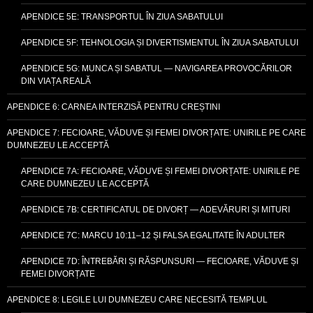
APENDICE 5E: TRANSPORTUL ÎN ZIUA SABATULUI
APENDICE 5F: TEHNOLOGIA ȘI DIVERTISMENTUL ÎN ZIUA SABATULUI
APENDICE 5G: MUNCA ȘI SABATUL — NAVIGAREA PROVOCĂRILOR
DIN VIAȚA REALĂ
APENDICE 6: CARNEA INTERZISĂ PENTRU CREȘTINI
APENDICE 7: FECIOARE, VĂDUVE ȘI FEMEI DIVORȚATE: UNIRILE PE CARE
DUMNEZEU LE ACCEPTĂ
APENDICE 7A: FECIOARE, VĂDUVE ȘI FEMEI DIVORȚATE: UNIRILE PE
CARE DUMNEZEU LE ACCEPTĂ
APENDICE 7B: CERTIFICATUL DE DIVORȚ — ADEVĂRURI ȘI MITURI
APENDICE 7C: MARCU 10:11–12 ȘI FALSA EGALITATE ÎN ADULTER
APENDICE 7D: ÎNTREBĂRI ȘI RĂSPUNSURI — FECIOARE, VĂDUVE ȘI
FEMEI DIVORȚATE
APENDICE 8: LEGILE LUI DUMNEZEU CARE NECESITĂ TEMPLUL