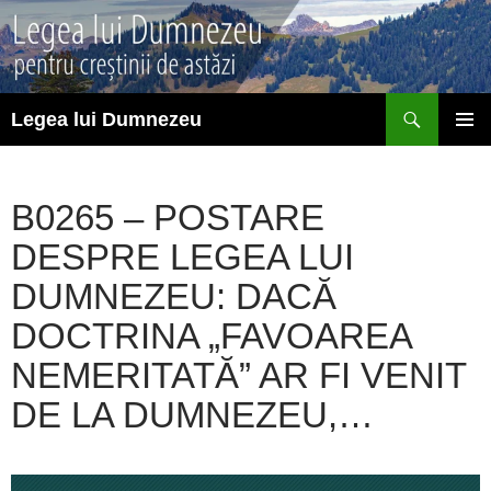
Sari
la
conținut
Caută
Legea lui Dumnezeu
MENIU
PRINCI
B0265 – POSTARE
DESPRE LEGEA LUI
DUMNEZEU: DACĂ
DOCTRINA „FAVOAREA
NEMERITATĂ” AR FI VENIT
DE LA DUMNEZEU,…