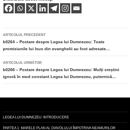
Navigare
ARTICOLUL PRECEDENT
în
b0264 – Postare despre Legea lui Dumnezeu: Toate
promisiunile lui Isus din evanghelii au fost adresate…
articole
ARTICOLUL URMĂTOR
b0266 – Postare despre Legea lui Dumnezeu: Mulți creștini
ignoră în mod constant Legea lui Dumnezeu, puternică…
LEGEA LUI DUMNEZEU: INTRODUCERE
PARTEA 1: MARELE PLAN AL DIAVOLULUI ÎMPOTRIVA NEAMURILOR