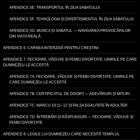
APENDICE 5E: TRANSPORTUL ÎN ZIUA SABATULUI
APENDICE 5F: TEHNOLOGIA ȘI DIVERTISMENTUL ÎN ZIUA SABATULUI
APENDICE 5G: MUNCA ȘI SABATUL — NAVIGAREA PROVOCĂRILOR
DIN VIAȚA REALĂ
APENDICE 6: CARNEA INTERZISĂ PENTRU CREȘTINI
APENDICE 7: FECIOARE, VĂDUVE ȘI FEMEI DIVORȚATE: UNIRILE PE CARE
DUMNEZEU LE ACCEPTĂ
APENDICE 7A: FECIOARE, VĂDUVE ȘI FEMEI DIVORȚATE: UNIRILE PE
CARE DUMNEZEU LE ACCEPTĂ
APENDICE 7B: CERTIFICATUL DE DIVORȚ — ADEVĂRURI ȘI MITURI
APENDICE 7C: MARCU 10:11–12 ȘI FALSA EGALITATE ÎN ADULTER
APENDICE 7D: ÎNTREBĂRI ȘI RĂSPUNSURI — FECIOARE, VĂDUVE ȘI
FEMEI DIVORȚATE
APENDICE 8: LEGILE LUI DUMNEZEU CARE NECESITĂ TEMPLUL