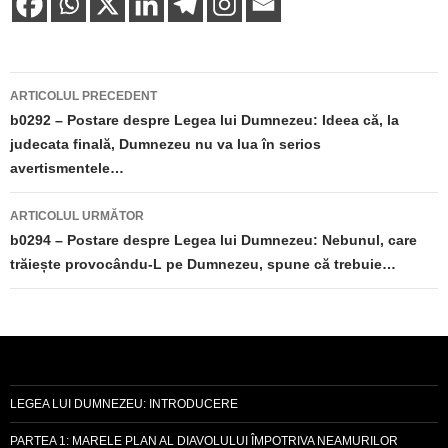
Navigare
ARTICOLUL PRECEDENT
în
b0292 – Postare despre Legea lui Dumnezeu: Ideea că, la
judecata finală, Dumnezeu nu va lua în serios
articole
avertismentele…
ARTICOLUL URMĂTOR
b0294 – Postare despre Legea lui Dumnezeu: Nebunul, care
trăiește provocându-L pe Dumnezeu, spune că trebuie…
LEGEA LUI DUMNEZEU: INTRODUCERE
PARTEA 1: MARELE PLAN AL DIAVOLULUI ÎMPOTRIVA NEAMURILOR