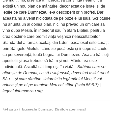
De mult timp, biserica a încercat să convingă neamul că
există un nou plan de mântuire, deconectat de Israel și de
legile pe care Dumnezeu le-a descoperit prin profeți. Dar
aceasta nu a venit niciodată de pe buzele lui Isus. Scripturile
nu anunță un al doilea plan, nici nu prevăd un om care să
vină după Mesia, în interiorul sau în afara Bibliei, pentru a
crea doctrine care promit viață veșnică neascultătorilor.
Standardul a rămas același din Eden: păcătosul este curățit
prin Sângele Mielului când se pocăiește și începe să caute,
cu perseverență, toată Legea lui Dumnezeu. Așa au trăit toți
apostolii și așa trebuie să trăim și noi. Mântuirea este
individuală. Ascultă cât timp ești în viață. |
Străinul care se
alipește de Domnul, ca să-I slujească, devenind astfel robul
Său… și care rămâne statornic în legământul Meu, îl voi
aduce și pe el pe muntele Meu cel sfânt. (Isaia 56:6-7) |
legealuidumnezeu.org
Fă-ți partea în lucrarea lui Dumnezeu. Distribuie acest mesaj!