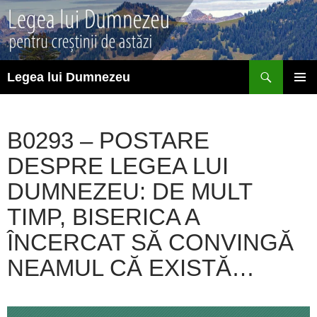
Sari
la
conținut
Caută
Legea lui Dumnezeu
MENIU
PRINCI
B0293 – POSTARE
DESPRE LEGEA LUI
DUMNEZEU: DE MULT
TIMP, BISERICA A
ÎNCERCAT SĂ CONVINGĂ
NEAMUL CĂ EXISTĂ…