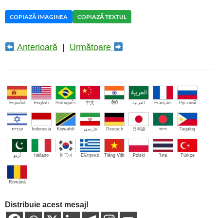
COPIAZĂ IMAGINEA
COPIAZĂ TEXTUL
Anterioară
|
Următoare
Español
English
Português
中文
हिंदी
العربية
Français
Русский
עברית
Indonesia
Kiswahili
فارسی
Deutsch
日本語
বাংলা
Tagalog
اُردو
Italiano
한국어
Ελληνικά
Tiếng Việt
Polski
ไทย
Türkçe
Română
Distribuie acest mesaj!