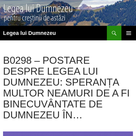
Sari
la
conținut
Caută
Legea lui Dumnezeu
MENIU
PRINCI
B0298 – POSTARE
DESPRE LEGEA LUI
DUMNEZEU: SPERANȚA
MULTOR NEAMURI DE A FI
BINECUVÂNTATE DE
DUMNEZEU ÎN…