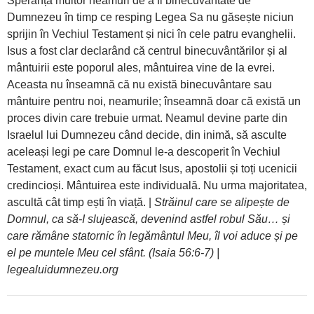
Speranța multor neamuri de a fi binecuvântate de
Dumnezeu în timp ce resping Legea Sa nu găsește niciun
sprijin în Vechiul Testament și nici în cele patru evanghelii.
Isus a fost clar declarând că centrul binecuvântărilor și al
mântuirii este poporul ales, mântuirea vine de la evrei.
Aceasta nu înseamnă că nu există binecuvântare sau
mântuire pentru noi, neamurile; înseamnă doar că există un
proces divin care trebuie urmat. Neamul devine parte din
Israelul lui Dumnezeu când decide, din inimă, să asculte
aceleași legi pe care Domnul le-a descoperit în Vechiul
Testament, exact cum au făcut Isus, apostolii și toți ucenicii
credincioși. Mântuirea este individuală. Nu urma majoritatea,
ascultă cât timp ești în viață. |
Străinul care se alipește de
Domnul, ca să-I slujească, devenind astfel robul Său… și
care rămâne statornic în legământul Meu, îl voi aduce și pe
el pe muntele Meu cel sfânt. (Isaia 56:6-7) |
legealuidumnezeu.org