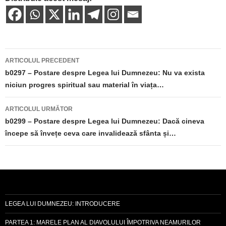
Navigare
ARTICOLUL PRECEDENT
în
b0297 – Postare despre Legea lui Dumnezeu: Nu va exista
niciun progres spiritual sau material în viața…
articole
ARTICOLUL URMĂTOR
b0299 – Postare despre Legea lui Dumnezeu: Dacă cineva
începe să învețe ceva care invalidează sfânta și…
LEGEA LUI DUMNEZEU: INTRODUCERE
PARTEA 1: MARELE PLAN AL DIAVOLULUI ÎMPOTRIVA NEAMURILOR