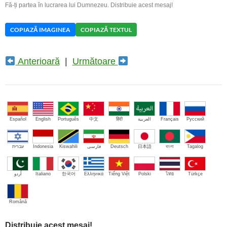
Fă-ți partea în lucrarea lui Dumnezeu. Distribuie acest mesaj!
COPIAZĂ IMAGINEA
COPIAZĂ TEXTUL
Anterioară
|
Următoare
Español
English
Português
中文
हिंदी
العربية
Français
Русский
עברית
Indonesia
Kiswahili
فارسی
Deutsch
日本語
বাংলা
Tagalog
اُردو
Italiano
한국어
Ελληνικά
Tiếng Việt
Polski
ไทย
Türkçe
Română
Distribuie acest mesaj!