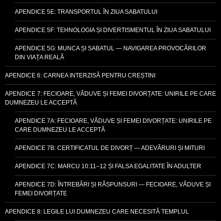
APENDICE 5E: TRANSPORTUL ÎN ZIUA SABATULUI
APENDICE 5F: TEHNOLOGIA ȘI DIVERTISMENTUL ÎN ZIUA SABATULUI
APENDICE 5G: MUNCA ȘI SABATUL — NAVIGAREA PROVOCĂRILOR
DIN VIAȚA REALĂ
APENDICE 6: CARNEA INTERZISĂ PENTRU CREȘTINI
APENDICE 7: FECIOARE, VĂDUVE ȘI FEMEI DIVORȚATE: UNIRILE PE CARE
DUMNEZEU LE ACCEPTĂ
APENDICE 7A: FECIOARE, VĂDUVE ȘI FEMEI DIVORȚATE: UNIRILE PE
CARE DUMNEZEU LE ACCEPTĂ
APENDICE 7B: CERTIFICATUL DE DIVORȚ — ADEVĂRURI ȘI MITURI
APENDICE 7C: MARCU 10:11–12 ȘI FALSA EGALITATE ÎN ADULTER
APENDICE 7D: ÎNTREBĂRI ȘI RĂSPUNSURI — FECIOARE, VĂDUVE ȘI
FEMEI DIVORȚATE
APENDICE 8: LEGILE LUI DUMNEZEU CARE NECESITĂ TEMPLUL