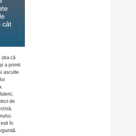
știa că
i a primit
i asculte
lui
a,
iderii;
trict de
rzisă,
nului.
ești în
ârguință.