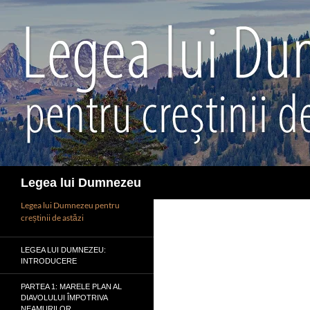
Sari
la
conținut
Caută
Legea lui Dumnezeu
Legea lui Dumnezeu pentru
creștinii de astăzi
LEGEA LUI DUMNEZEU:
INTRODUCERE
PARTEA 1: MARELE PLAN AL
DIAVOLULUI ÎMPOTRIVA
NEAMURILOR