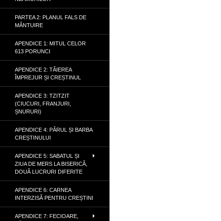
PARTEA 2: PLANUL FALS DE
MÂNTUIRE
APENDICE 1: MITUL CELOR
613 PORUNCI
APENDICE 2: TĂIEREA
ÎMPREJUR ȘI CREȘTINUL
APENDICE 3: TZITZIT
(CIUCURI, FRANJURI,
ȘNURURI)
APENDICE 4: PĂRUL ȘI BARBA
CREȘTINULUI
APENDICE 5: SABATUL ȘI
ZIUA DE MERS LA BISERICĂ,
DOUĂ LUCRURI DIFERITE
APENDICE 6: CARNEA
INTERZISĂ PENTRU CREȘTINI
APENDICE 7: FECIOARE,