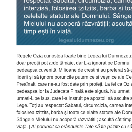
Regele Ozia cunoștea foarte bine Legea lui Dumnezeu; 
doar preoții pot arde tămâie, dar L-a ignorat pe Domnul ș
pedeapsa cuvenită. Milioane de creștini au preferat să-ș
liderii și să ignore poruncile puternice și veșnice ale Ce
Preaînalt, care ne-au fost date prin profeți. La fel ca Ozi
pedeapsa lor la Judecata Finală este sigură. Nu urmați l
urmați-L pe Isus, care i-a instruit pe apostoli să asculte s
Lege. Toți au respectat Sabatul, circumcizia, carnea inte
folosirea tzitzits, barba și toate celelalte statute ale Dom
Sângele Mielului nu acoperă răzvrătiții; ascultă cât timp 
viață. |
Ai poruncit ca orânduirile Tale să fie păzite cu s