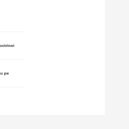
octrinei
ău pe