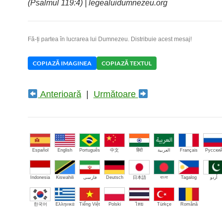
(Psalmul 119:4) | legealuidumnezeu.org
Fă-ți partea în lucrarea lui Dumnezeu. Distribuie acest mesaj!
COPIAZĂ IMAGINEA
COPIAZĂ TEXTUL
Anterioară
|
Următoare
Español
English
Português
中文
हिंदी
العربية
Français
Русски
Indonesia
Kiswahili
فارسی
Deutsch
日本語
বাংলা
Tagalog
اُردو
한국어
Ελληνικά
Tiếng Việt
Polski
ไทย
Türkçe
Română