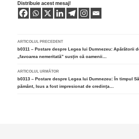
Distribuie acest mesaj!
Navigare
ARTICOLUL PRECEDENT
în
b0311 – Postare despre Legea lui Dumnezeu: Apărătorii d
„favoarea nemeritată” susțin că oamenii…
articole
ARTICOLUL URMĂTOR
b0313 – Postare despre Legea lui Dumnezeu: În timpul S
pământ, Isus a fost impresionat de credința…