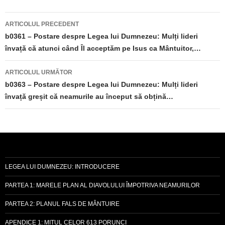
Navigare
ARTICOLUL PRECEDENT
în
b0361 – Postare despre Legea lui Dumnezeu: Mulți lideri
învață că atunci când Îl acceptăm pe Isus ca Mântuitor,…
articole
ARTICOLUL URMĂTOR
b0363 – Postare despre Legea lui Dumnezeu: Mulți lideri
învață greșit că neamurile au început să obțină…
LEGEA LUI DUMNEZEU: INTRODUCERE
PARTEA 1: MARELE PLAN AL DIAVOLULUI ÎMPOTRIVA NEAMURILOR
PARTEA 2: PLANUL FALS DE MÂNTUIRE
APENDICE 1: MITUL CELOR 613 PORUNCI