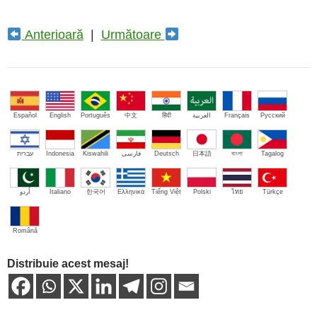
Anterioară
|
Următoare
Español
English
Português
中文
हिंदी
العربية
Français
Русский
עברית
Indonesia
Kiswahili
فارسی
Deutsch
日本語
বাংলা
Tagalog
اُردو
Italiano
한국어
Ελληνικά
Tiếng Việt
Polski
ไทย
Türkçe
Română
Distribuie acest mesaj!