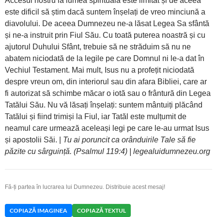
Accesul nostru la lumea spirituală este limitat și de aceea
este dificil să știm dacă suntem înșelați de vreo minciună a
diavolului. De aceea Dumnezeu ne-a lăsat Legea Sa sfântă
și ne-a instruit prin Fiul Său. Cu toată puterea noastră și cu
ajutorul Duhului Sfânt, trebuie să ne străduim să nu ne
abatem niciodată de la legile pe care Domnul ni le-a dat în
Vechiul Testament. Mai mult, Isus nu a profețit niciodată
despre vreun om, din interiorul sau din afara Bibliei, care ar
fi autorizat să schimbe măcar o iotă sau o frântură din Legea
Tatălui Său. Nu vă lăsați înșelați: suntem mântuiți plăcând
Tatălui și fiind trimiși la Fiul, iar Tatăl este mulțumit de
neamul care urmează aceleași legi pe care le-au urmat Isus
și apostolii Săi. |
Tu ai poruncit ca orânduirile Tale să fie
păzite cu sârguință. (Psalmul 119:4) | legealuidumnezeu.org
Fă-ți partea în lucrarea lui Dumnezeu. Distribuie acest mesaj!
COPIAZĂ IMAGINEA
COPIAZĂ TEXTUL