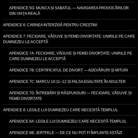
APENDICE 5G: MUNCA ȘI SABATUL — NAVIGAREA PROVOCĂRILOR
DIN VIAȚA REALĂ
APENDICE 6: CARNEA INTERZISĂ PENTRU CREȘTINI
APENDICE 7: FECIOARE, VĂDUVE ȘI FEMEI DIVORȚATE: UNIRILE PE CARE
DUMNEZEU LE ACCEPTĂ
APENDICE 7A: FECIOARE, VĂDUVE ȘI FEMEI DIVORȚATE: UNIRILE PE
CARE DUMNEZEU LE ACCEPTĂ
APENDICE 7B: CERTIFICATUL DE DIVORȚ — ADEVĂRURI ȘI MITURI
APENDICE 7C: MARCU 10:11–12 ȘI FALSA EGALITATE ÎN ADULTER
APENDICE 7D: ÎNTREBĂRI ȘI RĂSPUNSURI — FECIOARE, VĂDUVE ȘI
FEMEI DIVORȚATE
APENDICE 8: LEGILE LUI DUMNEZEU CARE NECESITĂ TEMPLUL
APENDICE 8A: LEGILE LUI DUMNEZEU CARE NECESITĂ TEMPLUL
APENDICE 8B: JERTFELE — DE CE NU POT FI ÎMPLINITE ASTĂZI