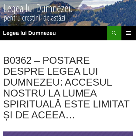
Sari
la
conținut
Caută
Legea lui Dumnezeu
MENIU
PRINCI
B0362 – POSTARE
DESPRE LEGEA LUI
DUMNEZEU: ACCESUL
NOSTRU LA LUMEA
SPIRITUALĂ ESTE LIMITAT
ȘI DE ACEEA…