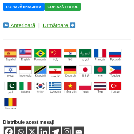
COPIAZĂ IMAGINEA
COPIAZĂ TEXTUL
Anterioară
|
Următoare
Español
English
Português
中文
हिंदी
العربية
Français
Русский
עברית
Indonesia
Kiswahili
فارسی
Deutsch
日本語
বাংলা
Tagalog
اُردو
Italiano
한국어
Ελληνικά
Tiếng Việt
Polski
ไทย
Türkçe
Română
Distribuie acest mesaj!