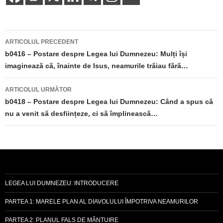
Navigare
ARTICOLUL PRECEDENT
în
b0416 – Postare despre Legea lui Dumnezeu: Mulți își
imaginează că, înainte de Isus, neamurile trăiau fără…
articole
ARTICOLUL URMĂTOR
b0418 – Postare despre Legea lui Dumnezeu: Când a spus că
nu a venit să desființeze, ci să împlinească…
LEGEA LUI DUMNEZEU: INTRODUCERE
PARTEA 1: MARELE PLAN AL DIAVOLULUI ÎMPOTRIVA NEAMURILOR
PARTEA 2: PLANUL FALS DE MÂNTUIRE