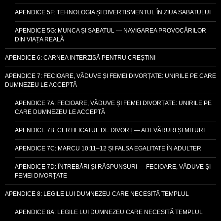
APENDICE 5F: TEHNOLOGIA ȘI DIVERTISMENTUL ÎN ZIUA SABATULUI
APENDICE 5G: MUNCA ȘI SABATUL — NAVIGAREA PROVOCĂRILOR
DIN VIAȚA REALĂ
APENDICE 6: CARNEA INTERZISĂ PENTRU CREȘTINI
APENDICE 7: FECIOARE, VĂDUVE ȘI FEMEI DIVORȚATE: UNIRILE PE CARE
DUMNEZEU LE ACCEPTĂ
APENDICE 7A: FECIOARE, VĂDUVE ȘI FEMEI DIVORȚATE: UNIRILE PE
CARE DUMNEZEU LE ACCEPTĂ
APENDICE 7B: CERTIFICATUL DE DIVORȚ — ADEVĂRURI ȘI MITURI
APENDICE 7C: MARCU 10:11–12 ȘI FALSA EGALITATE ÎN ADULTER
APENDICE 7D: ÎNTREBĂRI ȘI RĂSPUNSURI — FECIOARE, VĂDUVE ȘI
FEMEI DIVORȚATE
APENDICE 8: LEGILE LUI DUMNEZEU CARE NECESITĂ TEMPLUL
APENDICE 8A: LEGILE LUI DUMNEZEU CARE NECESITĂ TEMPLUL