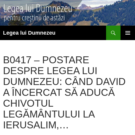
Sari
la
conținut
Caută
Legea lui Dumnezeu
MENIU
PRINCI
B0417 – POSTARE
DESPRE LEGEA LUI
DUMNEZEU: CÂND DAVID
A ÎNCERCAT SĂ ADUCĂ
CHIVOTUL
LEGĂMÂNTULUI LA
IERUSALIM,…