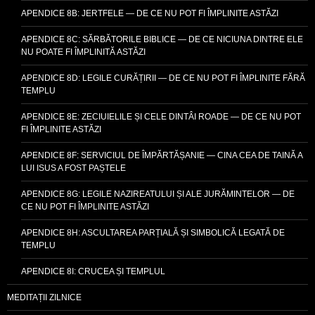
APENDICE 8B: JERTFELE — DE CE NU POT FI ÎMPLINITE ASTĂZI
APENDICE 8C: SĂRBĂTORILE BIBLICE — DE CE NICIUNA DINTRE ELE
NU POATE FI ÎMPLINITĂ ASTĂZI
APENDICE 8D: LEGILE CURĂȚIRII — DE CE NU POT FI ÎMPLINITE FĂRĂ
TEMPLU
APENDICE 8E: ZECIUIELILE ȘI CELE DINTÂI ROADE — DE CE NU POT
FI ÎMPLINITE ASTĂZI
APENDICE 8F: SERVICIUL DE ÎMPĂRTĂȘANIE — CINA CEA DE TAINĂ A
LUI ISUS A FOST PAȘTELE
APENDICE 8G: LEGILE NAZIREATULUI ȘI ALE JURĂMINTELOR — DE
CE NU POT FI ÎMPLINITE ASTĂZI
APENDICE 8H: ASCULTAREA PARȚIALĂ ȘI SIMBOLICĂ LEGATĂ DE
TEMPLU
APENDICE 8I: CRUCEA ȘI TEMPLUL
MEDITAȚII ZILNICE