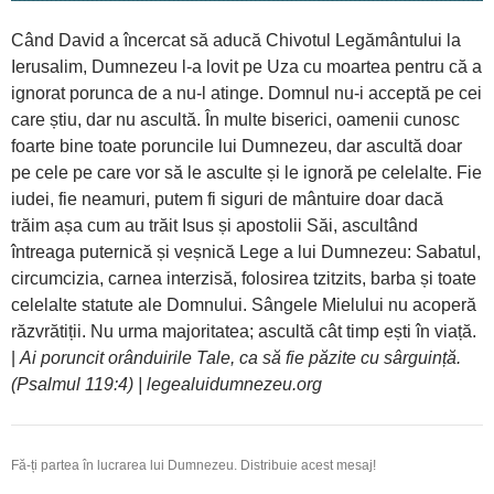
Când David a încercat să aducă Chivotul Legământului la
Ierusalim, Dumnezeu l-a lovit pe Uza cu moartea pentru că a
ignorat porunca de a nu-l atinge. Domnul nu-i acceptă pe cei
care știu, dar nu ascultă. În multe biserici, oamenii cunosc
foarte bine toate poruncile lui Dumnezeu, dar ascultă doar
pe cele pe care vor să le asculte și le ignoră pe celelalte. Fie
iudei, fie neamuri, putem fi siguri de mântuire doar dacă
trăim așa cum au trăit Isus și apostolii Săi, ascultând
întreaga puternică și veșnică Lege a lui Dumnezeu: Sabatul,
circumcizia, carnea interzisă, folosirea tzitzits, barba și toate
celelalte statute ale Domnului. Sângele Mielului nu acoperă
răzvrătiții. Nu urma majoritatea; ascultă cât timp ești în viață.
|
Ai poruncit orânduirile Tale, ca să fie păzite cu sârguință.
(Psalmul 119:4) | legealuidumnezeu.org
Fă-ți partea în lucrarea lui Dumnezeu. Distribuie acest mesaj!