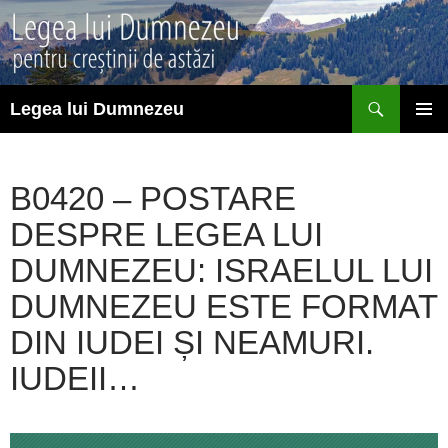
Sari
la
conținut
Caută
Legea lui Dumnezeu
MENIU
PRINCI
B0420 – POSTARE
DESPRE LEGEA LUI
DUMNEZEU: ISRAELUL LUI
DUMNEZEU ESTE FORMAT
DIN IUDEI ȘI NEAMURI.
IUDEII…