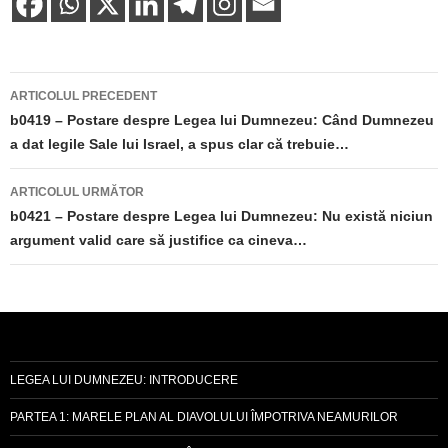
Navigare
ARTICOLUL PRECEDENT
în
b0419 – Postare despre Legea lui Dumnezeu: Când Dumnezeu
a dat legile Sale lui Israel, a spus clar că trebuie…
articole
ARTICOLUL URMĂTOR
b0421 – Postare despre Legea lui Dumnezeu: Nu există niciun
argument valid care să justifice ca cineva…
LEGEA LUI DUMNEZEU: INTRODUCERE
PARTEA 1: MARELE PLAN AL DIAVOLULUI ÎMPOTRIVA NEAMURILOR