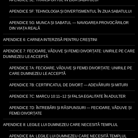
APENDICE 5F: TEHNOLOGIA ȘI DIVERTISMENTUL ÎN ZIUA SABATULUI
APENDICE 5G: MUNCA ȘI SABATUL — NAVIGAREA PROVOCĂRILOR
DIN VIAȚA REALĂ
APENDICE 6: CARNEA INTERZISĂ PENTRU CREȘTINI
APENDICE 7: FECIOARE, VĂDUVE ȘI FEMEI DIVORȚATE: UNIRILE PE CARE
DUMNEZEU LE ACCEPTĂ
APENDICE 7A: FECIOARE, VĂDUVE ȘI FEMEI DIVORȚATE: UNIRILE PE
CARE DUMNEZEU LE ACCEPTĂ
APENDICE 7B: CERTIFICATUL DE DIVORȚ — ADEVĂRURI ȘI MITURI
APENDICE 7C: MARCU 10:11–12 ȘI FALSA EGALITATE ÎN ADULTER
APENDICE 7D: ÎNTREBĂRI ȘI RĂSPUNSURI — FECIOARE, VĂDUVE ȘI
FEMEI DIVORȚATE
APENDICE 8: LEGILE LUI DUMNEZEU CARE NECESITĂ TEMPLUL
APENDICE 8A: LEGILE LUI DUMNEZEU CARE NECESITĂ TEMPLUL