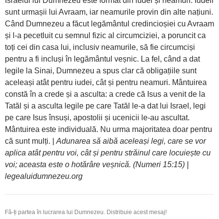
Israelul lui Dumnezeu este format din iudei și neamuri. Iudeii
sunt urmașii lui Avraam, iar neamurile provin din alte națiuni.
Când Dumnezeu a făcut legământul credincioșiei cu Avraam
și l-a pecetluit cu semnul fizic al circumciziei, a poruncit ca
toți cei din casa lui, inclusiv neamurile, să fie circumciși
pentru a fi incluși în legământul veșnic. La fel, când a dat
legile la Sinai, Dumnezeu a spus clar că obligațiile sunt
aceleași atât pentru iudei, cât și pentru neamuri. Mântuirea
constă în a crede și a asculta: a crede că Isus a venit de la
Tatăl și a asculta legile pe care Tatăl le-a dat lui Israel, legi
pe care Isus însuși, apostolii și ucenicii le-au ascultat.
Mântuirea este individuală. Nu urma majoritatea doar pentru
că sunt mulți. |
Adunarea să aibă aceleași legi, care se vor
aplica atât pentru voi, cât și pentru străinul care locuiește cu
voi; aceasta este o hotărâre veșnică. (Numeri 15:15) |
legealuidumnezeu.org
Fă-ți partea în lucrarea lui Dumnezeu. Distribuie acest mesaj!