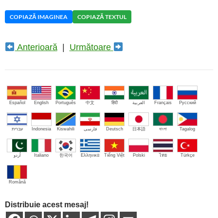
COPIAZĂ IMAGINEA
COPIAZĂ TEXTUL
Anterioară
|
Următoare
Español
English
Português
中文
हिंदी
العربية
Français
Русский
עברית
Indonesia
Kiswahili
فارسی
Deutsch
日本語
বাংলা
Tagalog
اُردو
Italiano
한국어
Ελληνικά
Tiếng Việt
Polski
ไทย
Türkçe
Română
Distribuie acest mesaj!