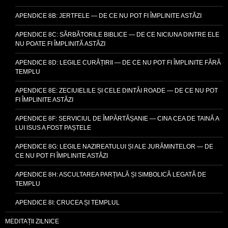
APENDICE 8B: JERTFELE — DE CE NU POT FI ÎMPLINITE ASTĂZI
APENDICE 8C: SĂRBĂTORILE BIBLICE — DE CE NICIUNA DINTRE ELE
NU POATE FI ÎMPLINITĂ ASTĂZI
APENDICE 8D: LEGILE CURĂȚIRII — DE CE NU POT FI ÎMPLINITE FĂRĂ
TEMPLU
APENDICE 8E: ZECIUIELILE ȘI CELE DINTÂI ROADE — DE CE NU POT
FI ÎMPLINITE ASTĂZI
APENDICE 8F: SERVICIUL DE ÎMPĂRTĂȘANIE — CINA CEA DE TAINĂ A
LUI ISUS A FOST PAȘTELE
APENDICE 8G: LEGILE NAZIREATULUI ȘI ALE JURĂMINTELOR — DE
CE NU POT FI ÎMPLINITE ASTĂZI
APENDICE 8H: ASCULTAREA PARȚIALĂ ȘI SIMBOLICĂ LEGATĂ DE
TEMPLU
APENDICE 8I: CRUCEA ȘI TEMPLUL
MEDITAȚII ZILNICE