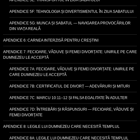
APENDICE 5F: TEHNOLOGIA ȘI DIVERTISMENTUL ÎN ZIUA SABATULUI
APENDICE 5G: MUNCA ȘI SABATUL — NAVIGAREA PROVOCĂRILOR
DIN VIAȚA REALĂ
APENDICE 6: CARNEA INTERZISĂ PENTRU CREȘTINI
APENDICE 7: FECIOARE, VĂDUVE ȘI FEMEI DIVORȚATE: UNIRILE PE CARE
DUMNEZEU LE ACCEPTĂ
APENDICE 7A: FECIOARE, VĂDUVE ȘI FEMEI DIVORȚATE: UNIRILE PE
CARE DUMNEZEU LE ACCEPTĂ
APENDICE 7B: CERTIFICATUL DE DIVORȚ — ADEVĂRURI ȘI MITURI
APENDICE 7C: MARCU 10:11–12 ȘI FALSA EGALITATE ÎN ADULTER
APENDICE 7D: ÎNTREBĂRI ȘI RĂSPUNSURI — FECIOARE, VĂDUVE ȘI
FEMEI DIVORȚATE
APENDICE 8: LEGILE LUI DUMNEZEU CARE NECESITĂ TEMPLUL
APENDICE 8A: LEGILE LUI DUMNEZEU CARE NECESITĂ TEMPLUL