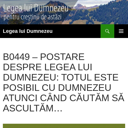
Sari
la
conținut
Caută
Legea lui Dumnezeu
MENIU
PRINCI
B0449 – POSTARE
DESPRE LEGEA LUI
DUMNEZEU: TOTUL ESTE
POSIBIL CU DUMNEZEU
ATUNCI CÂND CĂUTĂM SĂ
ASCULTĂM…