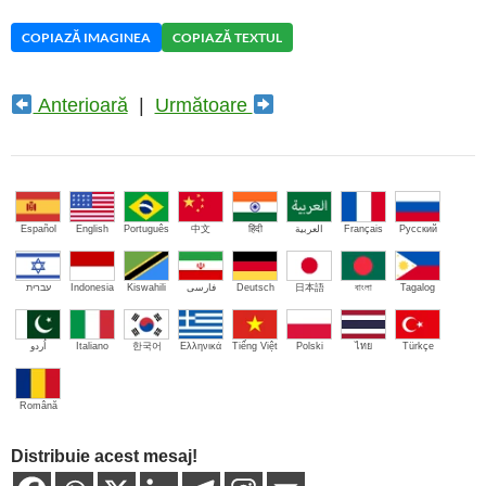
COPIAZĂ IMAGINEA
COPIAZĂ TEXTUL
Anterioară
|
Următoare
Español
English
Português
中文
हिंदी
العربية
Français
Русский
עברית
Indonesia
Kiswahili
فارسی
Deutsch
日本語
বাংলা
Tagalog
اُردو
Italiano
한국어
Ελληνικά
Tiếng Việt
Polski
ไทย
Türkçe
Română
Distribuie acest mesaj!