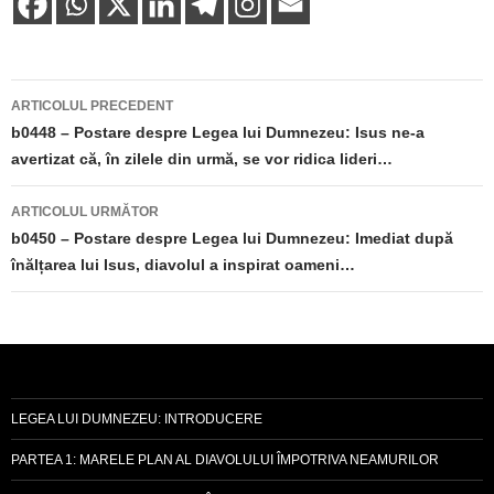
Navigare
ARTICOLUL PRECEDENT
în
b0448 – Postare despre Legea lui Dumnezeu: Isus ne-a
avertizat că, în zilele din urmă, se vor ridica lideri…
articole
ARTICOLUL URMĂTOR
b0450 – Postare despre Legea lui Dumnezeu: Imediat după
înălțarea lui Isus, diavolul a inspirat oameni…
LEGEA LUI DUMNEZEU: INTRODUCERE
PARTEA 1: MARELE PLAN AL DIAVOLULUI ÎMPOTRIVA NEAMURILOR