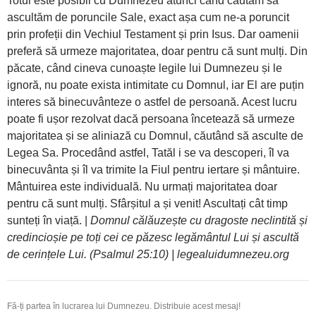
Totul este posibil cu Dumnezeu atunci când căutăm să
ascultăm de poruncile Sale, exact așa cum ne-a poruncit
prin profeții din Vechiul Testament și prin Isus. Dar oamenii
preferă să urmeze majoritatea, doar pentru că sunt mulți. Din
păcate, când cineva cunoaște legile lui Dumnezeu și le
ignoră, nu poate exista intimitate cu Domnul, iar El are puțin
interes să binecuvânteze o astfel de persoană. Acest lucru
poate fi ușor rezolvat dacă persoana încetează să urmeze
majoritatea și se aliniază cu Domnul, căutând să asculte de
Legea Sa. Procedând astfel, Tatăl i se va descoperi, îl va
binecuvânta și îl va trimite la Fiul pentru iertare și mântuire.
Mântuirea este individuală. Nu urmați majoritatea doar
pentru că sunt mulți. Sfârșitul a și venit! Ascultați cât timp
sunteți în viață. |
Domnul călăuzește cu dragoste neclintită și
credincioșie pe toți cei ce păzesc legământul Lui și ascultă
de cerințele Lui. (Psalmul 25:10) | legealuidumnezeu.org
Fă-ți partea în lucrarea lui Dumnezeu. Distribuie acest mesaj!