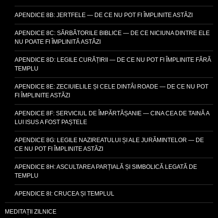
APENDICE 8B: JERTFELE — DE CE NU POT FI ÎMPLINITE ASTĂZI
APENDICE 8C: SĂRBĂTORILE BIBLICE — DE CE NICIUNA DINTRE ELE
NU POATE FI ÎMPLINITĂ ASTĂZI
APENDICE 8D: LEGILE CURĂȚIRII — DE CE NU POT FI ÎMPLINITE FĂRĂ
TEMPLU
APENDICE 8E: ZECIUIELILE ȘI CELE DINTÂI ROADE — DE CE NU POT
FI ÎMPLINITE ASTĂZI
APENDICE 8F: SERVICIUL DE ÎMPĂRTĂȘANIE — CINA CEA DE TAINĂ A
LUI ISUS A FOST PAȘTELE
APENDICE 8G: LEGILE NAZIREATULUI ȘI ALE JURĂMINTELOR — DE
CE NU POT FI ÎMPLINITE ASTĂZI
APENDICE 8H: ASCULTAREA PARȚIALĂ ȘI SIMBOLICĂ LEGATĂ DE
TEMPLU
APENDICE 8I: CRUCEA ȘI TEMPLUL
MEDITAȚII ZILNICE