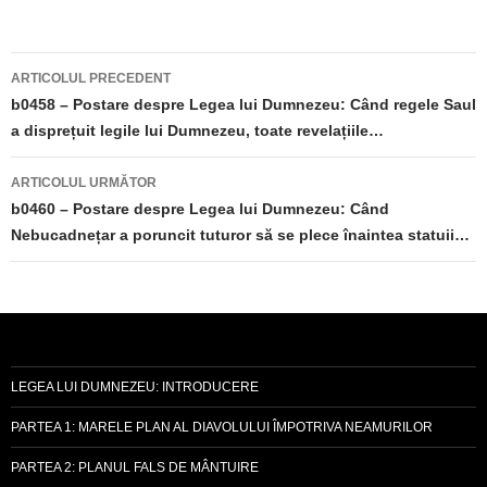
Navigare
ARTICOLUL PRECEDENT
în
b0458 – Postare despre Legea lui Dumnezeu: Când regele Saul
a disprețuit legile lui Dumnezeu, toate revelațiile…
articole
ARTICOLUL URMĂTOR
b0460 – Postare despre Legea lui Dumnezeu: Când
Nebucadnețar a poruncit tuturor să se plece înaintea statuii…
LEGEA LUI DUMNEZEU: INTRODUCERE
PARTEA 1: MARELE PLAN AL DIAVOLULUI ÎMPOTRIVA NEAMURILOR
PARTEA 2: PLANUL FALS DE MÂNTUIRE