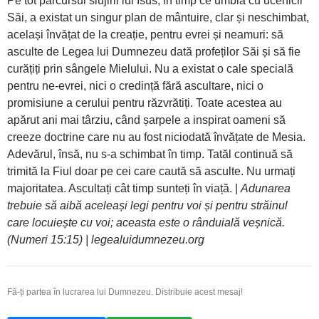
Pe tot parcursul slujirii lui Isus, în timp ce umbla cu ucenicii
Săi, a existat un singur plan de mântuire, clar și neschimbat,
același învățat de la creație, pentru evrei și neamuri: să
asculte de Legea lui Dumnezeu dată profeților Săi și să fie
curățiți prin sângele Mielului. Nu a existat o cale specială
pentru ne-evrei, nici o credință fără ascultare, nici o
promisiune a cerului pentru răzvrătiți. Toate acestea au
apărut ani mai târziu, când șarpele a inspirat oameni să
creeze doctrine care nu au fost niciodată învățate de Mesia.
Adevărul, însă, nu s-a schimbat în timp. Tatăl continuă să
trimită la Fiul doar pe cei care caută să asculte. Nu urmați
majoritatea. Ascultați cât timp sunteți în viață. |
Adunarea
trebuie să aibă aceleași legi pentru voi și pentru străinul
care locuiește cu voi; aceasta este o rânduială veșnică.
(Numeri 15:15) | legealuidumnezeu.org
Fă-ți partea în lucrarea lui Dumnezeu. Distribuie acest mesaj!