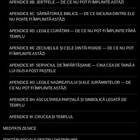
APENDICE 8B: JERTFELE — DE CE NU POT FI ÎMPLINITE ASTĂZI
APENDICE 8C: SĂRBĂTORILE BIBLICE — DE CE NICIUNA DINTRE ELE
NU POATE FI ÎMPLINITĂ ASTĂZI
APENDICE 8D: LEGILE CURĂȚIRII — DE CE NU POT FI ÎMPLINITE FĂRĂ
TEMPLU
APENDICE 8E: ZECIUIELILE ȘI CELE DINTÂI ROADE — DE CE NU POT
FI ÎMPLINITE ASTĂZI
APENDICE 8F: SERVICIUL DE ÎMPĂRTĂȘANIE — CINA CEA DE TAINĂ A
LUI ISUS A FOST PAȘTELE
APENDICE 8G: LEGILE NAZIREATULUI ȘI ALE JURĂMINTELOR — DE
CE NU POT FI ÎMPLINITE ASTĂZI
APENDICE 8H: ASCULTAREA PARȚIALĂ ȘI SIMBOLICĂ LEGATĂ DE
TEMPLU
APENDICE 8I: CRUCEA ȘI TEMPLUL
MEDITAȚII ZILNICE
POSTĂRI SOCIALE PENTRU DISTRIBUIRE