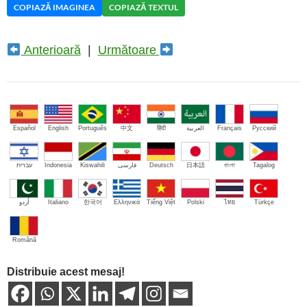
COPIAZĂ IMAGINEA
COPIAZĂ TEXTUL
Anterioară
|
Următoare
Español
English
Português
中文
हिंदी
العربية
Français
Русский
עברית
Indonesia
Kiswahili
فارسی
Deutsch
日本語
বাংলা
Tagalog
اُردو
Italiano
한국어
Ελληνικά
Tiếng Việt
Polski
ไทย
Türkçe
Română
Distribuie acest mesaj!