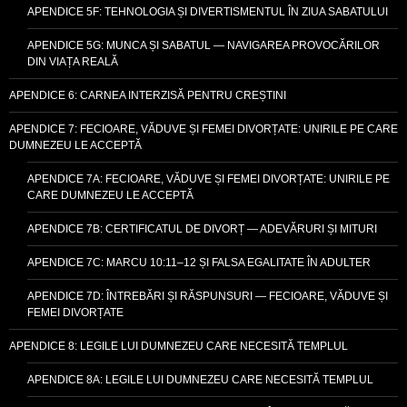
APENDICE 5F: TEHNOLOGIA ȘI DIVERTISMENTUL ÎN ZIUA SABATULUI
APENDICE 5G: MUNCA ȘI SABATUL — NAVIGAREA PROVOCĂRILOR
DIN VIAȚA REALĂ
APENDICE 6: CARNEA INTERZISĂ PENTRU CREȘTINI
APENDICE 7: FECIOARE, VĂDUVE ȘI FEMEI DIVORȚATE: UNIRILE PE CARE
DUMNEZEU LE ACCEPTĂ
APENDICE 7A: FECIOARE, VĂDUVE ȘI FEMEI DIVORȚATE: UNIRILE PE
CARE DUMNEZEU LE ACCEPTĂ
APENDICE 7B: CERTIFICATUL DE DIVORȚ — ADEVĂRURI ȘI MITURI
APENDICE 7C: MARCU 10:11–12 ȘI FALSA EGALITATE ÎN ADULTER
APENDICE 7D: ÎNTREBĂRI ȘI RĂSPUNSURI — FECIOARE, VĂDUVE ȘI
FEMEI DIVORȚATE
APENDICE 8: LEGILE LUI DUMNEZEU CARE NECESITĂ TEMPLUL
APENDICE 8A: LEGILE LUI DUMNEZEU CARE NECESITĂ TEMPLUL