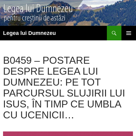
Sari
la
conținut
Caută
Legea lui Dumnezeu
MENIU
PRINCI
B0459 – POSTARE
DESPRE LEGEA LUI
DUMNEZEU: PE TOT
PARCURSUL SLUJIRII LUI
ISUS, ÎN TIMP CE UMBLA
CU UCENICII…