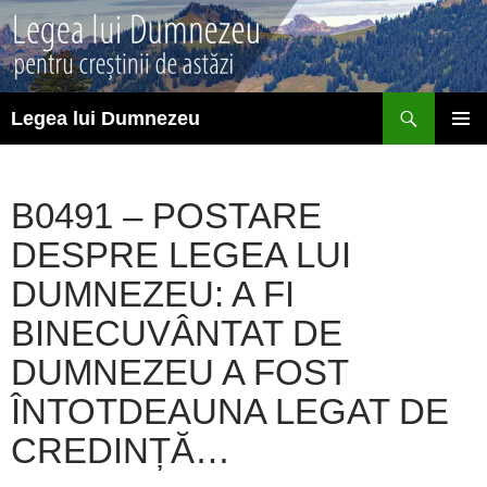
Sari
la
conținut
Caută
Legea lui Dumnezeu
MENIU
PRINCI
B0491 – POSTARE
DESPRE LEGEA LUI
DUMNEZEU: A FI
BINECUVÂNTAT DE
DUMNEZEU A FOST
ÎNTOTDEAUNA LEGAT DE
CREDINȚĂ…