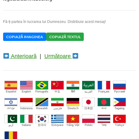
Fă-ți partea în lucrarea lui Dumnezeu. Distribuie acest mesaj!
COPIAZĂ IMAGINEA
COPIAZĂ TEXTUL
Anterioară
|
Următoare
Español
English
Português
中文
हिंदी
العربية
Français
Русский
עברית
Indonesia
Kiswahili
فارسی
Deutsch
日本語
বাংলা
Tagalog
اُردو
Italiano
한국어
Ελληνικά
Tiếng Việt
Polski
ไทย
Türkçe