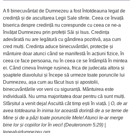
A fi binecuvântat de Dumnezeu a fost întotdeauna legat de
credință și de ascultarea Legii Sale sfinte. Ceea ce învață
biserica despre credință nu corespunde cu ceea ce ne-a
învățat Dumnezeu prin profeții Săi și Isus. Credința
adevărată nu are legătură cu gândirea pozitivă, așa cum
cred mulți. Credința aduce binecuvântări, protecție și
mântuire doar atunci când se manifestă în acțiuni fizice, în
ceea ce face persoana, nu în ceea ce se întâmplă în mintea
ei. Când cineva învinge rușinea, frica de judecata altora și
șoaptele diavolului și începe să urmeze toate poruncile lui
Dumnezeu, așa cum au făcut Isus și apostolii,
binecuvântările vor veni cu siguranță. Mântuirea este
individuală. Nu urma majoritatea doar pentru că sunt mulți.
Sfârșitul a venit deja! Ascultă cât timp ești în viață. |
O, de ar
avea totdeauna în inima lor această dorință de a se teme de
Mine și de a păzi toate poruncile Mele! Atunci le-ar merge
bine lor și copiilor lor în veci! (Deuteronom 5:29) |
legealuidumnezeu.org