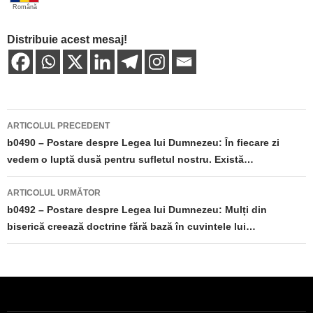
Română
Distribuie acest mesaj!
Navigare
ARTICOLUL PRECEDENT
în
b0490 – Postare despre Legea lui Dumnezeu: În fiecare zi
vedem o luptă dusă pentru sufletul nostru. Există…
articole
ARTICOLUL URMĂTOR
b0492 – Postare despre Legea lui Dumnezeu: Mulți din
biserică creează doctrine fără bază în cuvintele lui…