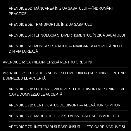
APENDICE 5D: MÂNCAREA ÎN ZIUA SABATULUI — ÎNDRUMĂRI
PRACTICE
APENDICE 5E: TRANSPORTUL ÎN ZIUA SABATULUI
APENDICE 5F: TEHNOLOGIA ȘI DIVERTISMENTUL ÎN ZIUA SABATULUI
APENDICE 5G: MUNCA ȘI SABATUL — NAVIGAREA PROVOCĂRILOR
DIN VIAȚA REALĂ
APENDICE 6: CARNEA INTERZISĂ PENTRU CREȘTINI
APENDICE 7: FECIOARE, VĂDUVE ȘI FEMEI DIVORȚATE: UNIRILE PE CARE
DUMNEZEU LE ACCEPTĂ
APENDICE 7A: FECIOARE, VĂDUVE ȘI FEMEI DIVORȚATE: UNIRILE PE
CARE DUMNEZEU LE ACCEPTĂ
APENDICE 7B: CERTIFICATUL DE DIVORȚ — ADEVĂRURI ȘI MITURI
APENDICE 7C: MARCU 10:11–12 ȘI FALSA EGALITATE ÎN ADULTER
APENDICE 7D: ÎNTREBĂRI ȘI RĂSPUNSURI — FECIOARE, VĂDUVE ȘI