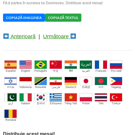
Fă-ți partea în lucrarea lui Dumnezeu. Distribuie acest mesaj!
COPIAZĂ IMAGINEA
COPIAZĂ TEXTUL
Anterioară
|
Următoare
Español
English
Português
中文
हिंदी
العربية
Français
Русский
עברית
Indonesia
Kiswahili
فارسی
Deutsch
日本語
বাংলা
Tagalog
اُردو
Italiano
한국어
Ελληνικά
Tiếng Việt
Polski
ไทย
Türkçe
Română
Distribuie acest mesaj!