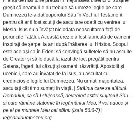
Planul de mântuire predat în majoritatea bisericilor susține
greșit că neamurile nu trebuie să urmeze legile pe care
Dumnezeu le-a dat poporului Său în Vechiul Testament,
pentru că ar fi fost scutiți de ascultare odată cu venirea lui
Mesia. Isus nu a învățat niciodată neascultarea față de
poruncile Tatălui. Această erezie a fost fabricată de oameni
inspirați de șarpe, la ani după înălțarea lui Hristos. Scopul
este același ca în Eden: să convingă sufletele să nu asculte
de Creator și să le ducă la iazul de foc, pregătit pentru
Satana, îngerii lui căzuți și oamenii răzvrătiți. Apostolii și
ucenicii, care au învățat de la Isus, au ascultat cu
credincioșie legile lui Dumnezeu. Nu urmați majoritatea,
ascultați cât timp sunteți în viață. |
Străinul care se alătură
Domnului, ca să-I slujească, devenind astfel slujitorul Său…
și care rămâne statornic în legământul Meu, îl voi aduce și
pe el pe muntele Meu cel sfânt. (Isaia 56:6-7) |
legealuidumnezeu.org