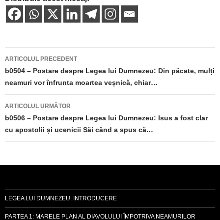
Navigare
ARTICOLUL PRECEDENT
în
b0504 – Postare despre Legea lui Dumnezeu: Din păcate, mulți
neamuri vor înfrunta moartea veșnică, chiar…
articole
ARTICOLUL URMĂTOR
b0506 – Postare despre Legea lui Dumnezeu: Isus a fost clar
cu apostolii și ucenicii Săi când a spus că…
LEGEA LUI DUMNEZEU: INTRODUCERE
PARTEA 1: MARELE PLAN AL DIAVOLULUI ÎMPOTRIVA NEAMURILOR