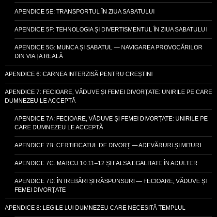
APENDICE 5E: TRANSPORTUL ÎN ZIUA SABATULUI
APENDICE 5F: TEHNOLOGIA ȘI DIVERTISMENTUL ÎN ZIUA SABATULUI
APENDICE 5G: MUNCA ȘI SABATUL — NAVIGAREA PROVOCĂRILOR
DIN VIAȚA REALĂ
APENDICE 6: CARNEA INTERZISĂ PENTRU CREȘTINI
APENDICE 7: FECIOARE, VĂDUVE ȘI FEMEI DIVORȚATE: UNIRILE PE CARE
DUMNEZEU LE ACCEPTĂ
APENDICE 7A: FECIOARE, VĂDUVE ȘI FEMEI DIVORȚATE: UNIRILE PE
CARE DUMNEZEU LE ACCEPTĂ
APENDICE 7B: CERTIFICATUL DE DIVORȚ — ADEVĂRURI ȘI MITURI
APENDICE 7C: MARCU 10:11–12 ȘI FALSA EGALITATE ÎN ADULTER
APENDICE 7D: ÎNTREBĂRI ȘI RĂSPUNSURI — FECIOARE, VĂDUVE ȘI
FEMEI DIVORȚATE
APENDICE 8: LEGILE LUI DUMNEZEU CARE NECESITĂ TEMPLUL