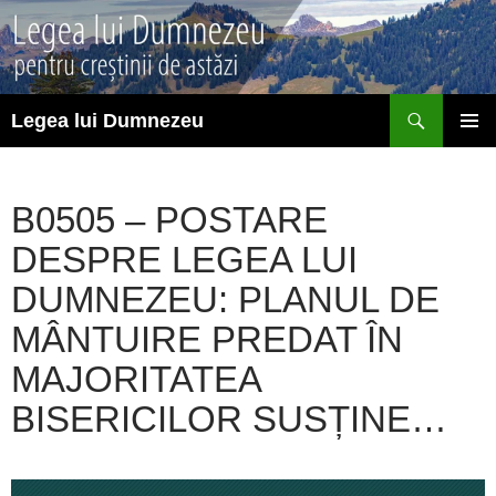
Sari
la
conținut
Caută
Legea lui Dumnezeu
MENIU
PRINCI
B0505 – POSTARE
DESPRE LEGEA LUI
DUMNEZEU: PLANUL DE
MÂNTUIRE PREDAT ÎN
MAJORITATEA
BISERICILOR SUSȚINE…