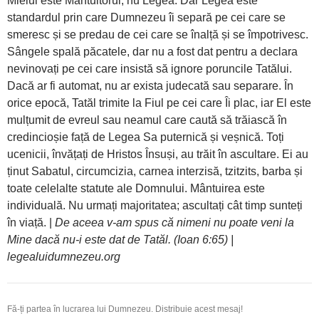
Mielul este Mântuitorul, nu Legea. Dar Legea este
standardul prin care Dumnezeu îi separă pe cei care se
smeresc și se predau de cei care se înalță și se împotrivesc.
Sângele spală păcatele, dar nu a fost dat pentru a declara
nevinovați pe cei care insistă să ignore poruncile Tatălui.
Dacă ar fi automat, nu ar exista judecată sau separare. În
orice epocă, Tatăl trimite la Fiul pe cei care Îi plac, iar El este
mulțumit de evreul sau neamul care caută să trăiască în
credincioșie față de Legea Sa puternică și veșnică. Toți
ucenicii, învățați de Hristos Însuși, au trăit în ascultare. Ei au
ținut Sabatul, circumcizia, carnea interzisă, tzitzits, barba și
toate celelalte statute ale Domnului. Mântuirea este
individuală. Nu urmați majoritatea; ascultați cât timp sunteți
în viață. |
De aceea v-am spus că nimeni nu poate veni la
Mine dacă nu-i este dat de Tatăl. (Ioan 6:65) |
legealuidumnezeu.org
Fă-ți partea în lucrarea lui Dumnezeu. Distribuie acest mesaj!