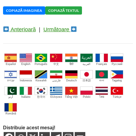
COPIAZĂ IMAGINEA
COPIAZĂ TEXTUL
Anterioară
|
Următoare
Español
English
Português
中文
हिंदी
العربية
Français
Русский
עברית
Indonesia
Kiswahili
فارسی
Deutsch
日本語
বাংলা
Tagalog
اُردو
Italiano
한국어
Ελληνικά
Tiếng Việt
Polski
ไทย
Türkçe
Română
Distribuie acest mesaj!