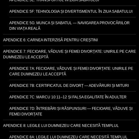
APENDICE 5F: TEHNOLOGIA ȘI DIVERTISMENTUL ÎN ZIUA SABATULUI
APENDICE 5G: MUNCA ȘI SABATUL — NAVIGAREA PROVOCĂRILOR
DIN VIAȚA REALĂ
APENDICE 6: CARNEA INTERZISĂ PENTRU CREȘTINI
APENDICE 7: FECIOARE, VĂDUVE ȘI FEMEI DIVORȚATE: UNIRILE PE CARE
DUMNEZEU LE ACCEPTĂ
APENDICE 7A: FECIOARE, VĂDUVE ȘI FEMEI DIVORȚATE: UNIRILE PE
CARE DUMNEZEU LE ACCEPTĂ
APENDICE 7B: CERTIFICATUL DE DIVORȚ — ADEVĂRURI ȘI MITURI
APENDICE 7C: MARCU 10:11–12 ȘI FALSA EGALITATE ÎN ADULTER
APENDICE 7D: ÎNTREBĂRI ȘI RĂSPUNSURI — FECIOARE, VĂDUVE ȘI
FEMEI DIVORȚATE
APENDICE 8: LEGILE LUI DUMNEZEU CARE NECESITĂ TEMPLUL
APENDICE 8A: LEGILE LUI DUMNEZEU CARE NECESITĂ TEMPLUL