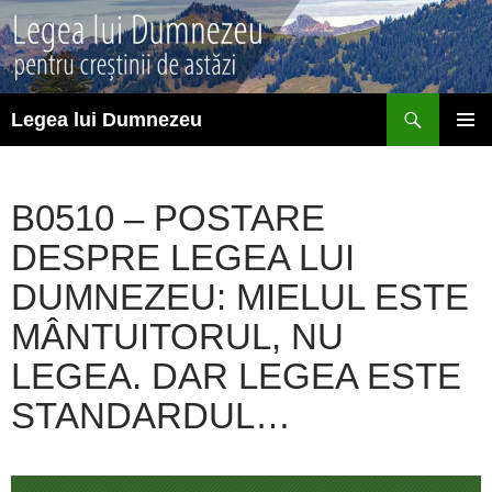
Sari
la
conținut
Caută
Legea lui Dumnezeu
MENIU
PRINCI
B0510 – POSTARE
DESPRE LEGEA LUI
DUMNEZEU: MIELUL ESTE
MÂNTUITORUL, NU
LEGEA. DAR LEGEA ESTE
STANDARDUL…