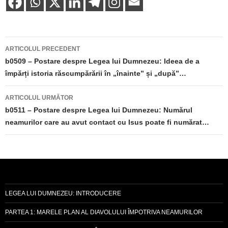
Navigare
ARTICOLUL PRECEDENT
în
b0509 – Postare despre Legea lui Dumnezeu: Ideea de a
împărți istoria răscumpărării în „înainte” și „după”…
articole
ARTICOLUL URMĂTOR
b0511 – Postare despre Legea lui Dumnezeu: Numărul
neamurilor care au avut contact cu Isus poate fi numărat…
LEGEA LUI DUMNEZEU: INTRODUCERE
PARTEA 1: MARELE PLAN AL DIAVOLULUI ÎMPOTRIVA NEAMURILOR