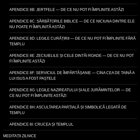
APENDICE 8B: JERTFELE — DE CE NU POT FI ÎMPLINITE ASTĂZI
APENDICE 8C: SĂRBĂTORILE BIBLICE — DE CE NICIUNA DINTRE ELE
NU POATE FI ÎMPLINITĂ ASTĂZI
APENDICE 8D: LEGILE CURĂȚIRII — DE CE NU POT FI ÎMPLINITE FĂRĂ
TEMPLU
APENDICE 8E: ZECIUIELILE ȘI CELE DINTÂI ROADE — DE CE NU POT
FI ÎMPLINITE ASTĂZI
APENDICE 8F: SERVICIUL DE ÎMPĂRTĂȘANIE — CINA CEA DE TAINĂ A
LUI ISUS A FOST PAȘTELE
APENDICE 8G: LEGILE NAZIREATULUI ȘI ALE JURĂMINTELOR — DE
CE NU POT FI ÎMPLINITE ASTĂZI
APENDICE 8H: ASCULTAREA PARȚIALĂ ȘI SIMBOLICĂ LEGATĂ DE
TEMPLU
APENDICE 8I: CRUCEA ȘI TEMPLUL
MEDITAȚII ZILNICE