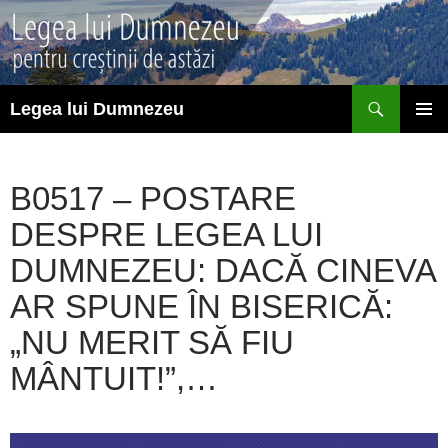
Sari
la
conținut
Caută
Legea lui Dumnezeu
MENIU
PRINCI
B0517 – POSTARE
DESPRE LEGEA LUI
DUMNEZEU: DACĂ CINEVA
AR SPUNE ÎN BISERICĂ:
„NU MERIT SĂ FIU
MÂNTUIT!”,…