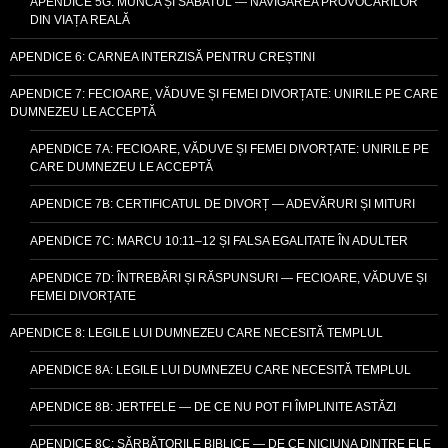
APENDICE 5G: MUNCA ȘI SABATUL — NAVIGAREA PROVOCĂRILOR
DIN VIAȚA REALĂ
APENDICE 6: CARNEA INTERZISĂ PENTRU CREȘTINI
APENDICE 7: FECIOARE, VĂDUVE ȘI FEMEI DIVORȚATE: UNIRILE PE CARE
DUMNEZEU LE ACCEPTĂ
APENDICE 7A: FECIOARE, VĂDUVE ȘI FEMEI DIVORȚATE: UNIRILE PE
CARE DUMNEZEU LE ACCEPTĂ
APENDICE 7B: CERTIFICATUL DE DIVORȚ — ADEVĂRURI ȘI MITURI
APENDICE 7C: MARCU 10:11–12 ȘI FALSA EGALITATE ÎN ADULTER
APENDICE 7D: ÎNTREBĂRI ȘI RĂSPUNSURI — FECIOARE, VĂDUVE ȘI
FEMEI DIVORȚATE
APENDICE 8: LEGILE LUI DUMNEZEU CARE NECESITĂ TEMPLUL
APENDICE 8A: LEGILE LUI DUMNEZEU CARE NECESITĂ TEMPLUL
APENDICE 8B: JERTFELE — DE CE NU POT FI ÎMPLINITE ASTĂZI
APENDICE 8C: SĂRBĂTORILE BIBLICE — DE CE NICIUNA DINTRE ELE