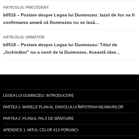
Navigare
ARTICOLUL PRECEDENT
în
b0516 – Postare despre Legea lui Dumnezeu: Iazul de foc va fi
confirmarea amară că Dumnezeu nu se lasă…
articole
ARTICOLUL URMĂTOR
b0518 – Postare despre Legea lui Dumnezeu: Titlul de
„închinător” nu a venit de la Dumnezeu. Această idee…
LEGEA LUI DUMNEZEU: INTRODUCERE
PARTEA 1: MARELE PLAN AL DIAVOLULUI ÎMPOTRIVA NEAMURILOR
PARTEA 2: PLANUL FALS DE MÂNTUIRE
APENDICE 1: MITUL CELOR 613 PORUNCI