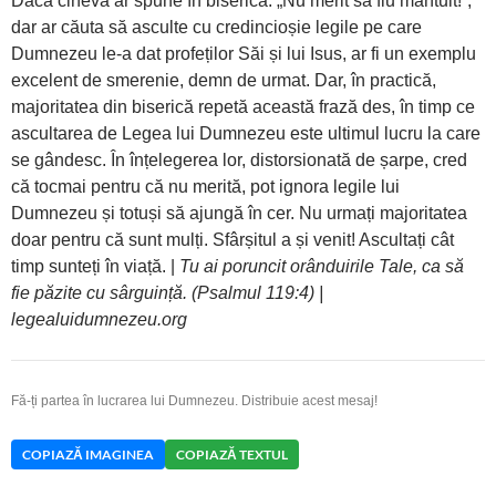
Dacă cineva ar spune în biserică: „Nu merit să fiu mântuit!”,
dar ar căuta să asculte cu credincioșie legile pe care
Dumnezeu le-a dat profeților Săi și lui Isus, ar fi un exemplu
excelent de smerenie, demn de urmat. Dar, în practică,
majoritatea din biserică repetă această frază des, în timp ce
ascultarea de Legea lui Dumnezeu este ultimul lucru la care
se gândesc. În înțelegerea lor, distorsionată de șarpe, cred
că tocmai pentru că nu merită, pot ignora legile lui
Dumnezeu și totuși să ajungă în cer. Nu urmați majoritatea
doar pentru că sunt mulți. Sfârșitul a și venit! Ascultați cât
timp sunteți în viață. |
Tu ai poruncit orânduirile Tale, ca să
fie păzite cu sârguință. (Psalmul 119:4) |
legealuidumnezeu.org
Fă-ți partea în lucrarea lui Dumnezeu. Distribuie acest mesaj!
COPIAZĂ IMAGINEA
COPIAZĂ TEXTUL