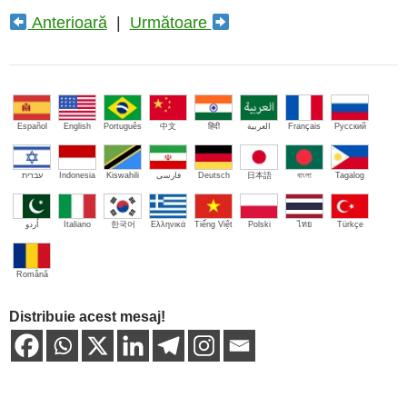
Anterioară
|
Următoare
Español
English
Português
中文
हिंदी
العربية
Français
Русский
עברית
Indonesia
Kiswahili
فارسی
Deutsch
日本語
বাংলা
Tagalog
اُردو
Italiano
한국어
Ελληνικά
Tiếng Việt
Polski
ไทย
Türkçe
Română
Distribuie acest mesaj!