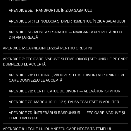
APENDICE 5E: TRANSPORTUL ÎN ZIUA SABATULUI
APENDICE 5F: TEHNOLOGIA ȘI DIVERTISMENTUL ÎN ZIUA SABATULUI
APENDICE 5G: MUNCA ȘI SABATUL — NAVIGAREA PROVOCĂRILOR
DIN VIAȚA REALĂ
APENDICE 6: CARNEA INTERZISĂ PENTRU CREȘTINI
APENDICE 7: FECIOARE, VĂDUVE ȘI FEMEI DIVORȚATE: UNIRILE PE CARE
DUMNEZEU LE ACCEPTĂ
APENDICE 7A: FECIOARE, VĂDUVE ȘI FEMEI DIVORȚATE: UNIRILE PE
CARE DUMNEZEU LE ACCEPTĂ
APENDICE 7B: CERTIFICATUL DE DIVORȚ — ADEVĂRURI ȘI MITURI
APENDICE 7C: MARCU 10:11–12 ȘI FALSA EGALITATE ÎN ADULTER
APENDICE 7D: ÎNTREBĂRI ȘI RĂSPUNSURI — FECIOARE, VĂDUVE ȘI
FEMEI DIVORȚATE
APENDICE 8: LEGILE LUI DUMNEZEU CARE NECESITĂ TEMPLUL