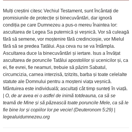
Mulți creștini citesc Vechiul Testament, sunt încântați de
promisiunile de protecție și binecuvântări, dar ignoră
condiția pe care Dumnezeu a pus-o mereu înaintea lor:
ascultarea de Legea Sa puternică și veșnică. Vor să culeagă
fără să semene, vor moștenire fără credincioșie, vor Mielul
fără să se predea Tatălui. Așa ceva nu se va întâmpla.
Ascultarea duce la binecuvântări și iertare. Isus a învățat
ascultarea de poruncile Tatălui apostolilor și ucenicilor și, ca
ei, fie evrei, fie neamuri, trebuie să păzim Sabatul,
circumcizia, carnea interzisă, tzitzits, barba și toate celelalte
statute ale Domnului pentru a moșteni viața veșnică.
Mântuirea este individuală; ascultați cât timp sunteți în viață.
|
O, de ar avea ei o astfel de inimă totdeauna, ca să se
teamă de Mine și să păzească toate poruncile Mele, ca să le
fie bine lor și copiilor lor pe vecie! (Deuteronom 5:29) |
legealuidumnezeu.org