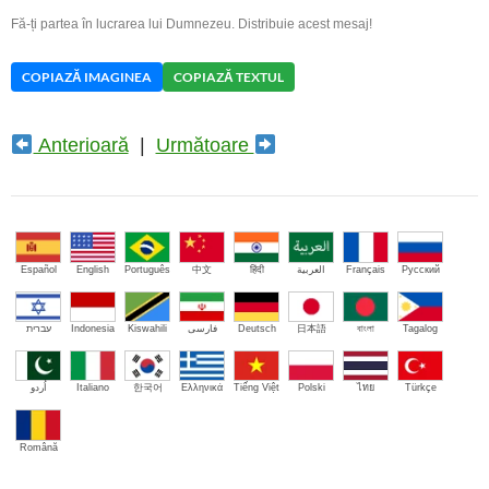
Fă-ți partea în lucrarea lui Dumnezeu. Distribuie acest mesaj!
COPIAZĂ IMAGINEA
COPIAZĂ TEXTUL
Anterioară
|
Următoare
Español
English
Português
中文
हिंदी
العربية
Français
Русский
עברית
Indonesia
Kiswahili
فارسی
Deutsch
日本語
বাংলা
Tagalog
اُردو
Italiano
한국어
Ελληνικά
Tiếng Việt
Polski
ไทย
Türkçe
Română