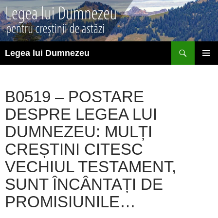
Sari
la
conținut
Caută
Legea lui Dumnezeu
MENIU
PRINCI
B0519 – POSTARE
DESPRE LEGEA LUI
DUMNEZEU: MULȚI
CREȘTINI CITESC
VECHIUL TESTAMENT,
SUNT ÎNCÂNTAȚI DE
PROMISIUNILE…