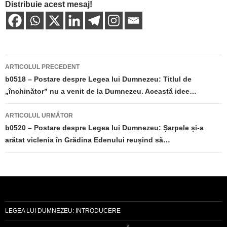
Distribuie acest mesaj!
Navigare
ARTICOLUL PRECEDENT
în
b0518 – Postare despre Legea lui Dumnezeu: Titlul de
„închinător” nu a venit de la Dumnezeu. Această idee…
articole
ARTICOLUL URMĂTOR
b0520 – Postare despre Legea lui Dumnezeu: Șarpele și-a
arătat viclenia în Grădina Edenului reușind să…
LEGEA LUI DUMNEZEU: INTRODUCERE