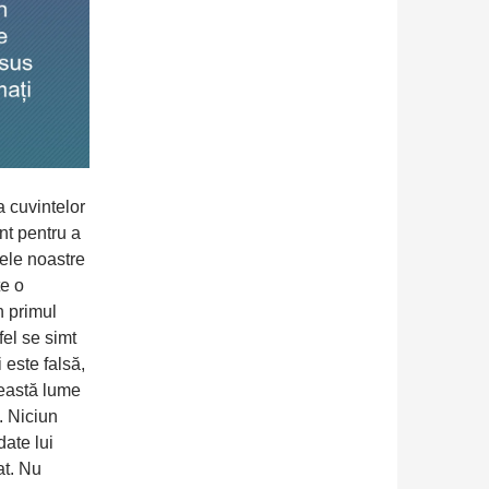
 cuvintelor
nt pentru a
lele noastre
te o
n primul
fel se simt
 este falsă,
ceastă lume
. Niciun
ate lui
at. Nu