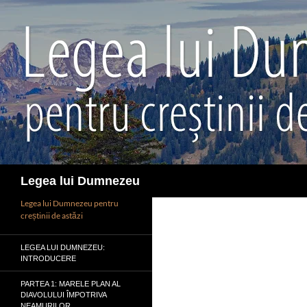
Sari
la
conținut
Caută
Legea lui Dumnezeu
Legea lui Dumnezeu pentru
creștinii de astăzi
LEGEA LUI DUMNEZEU:
INTRODUCERE
PARTEA 1: MARELE PLAN AL
DIAVOLULUI ÎMPOTRIVA
NEAMURILOR