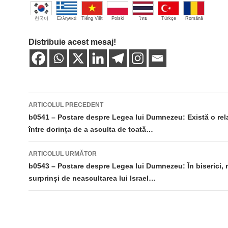
한국어
Ελληνικά
Tiếng Việt
Polski
ไทย
Türkçe
Română
Distribuie acest mesaj!
Navigare
ARTICOLUL PRECEDENT
în
b0541 – Postare despre Legea lui Dumnezeu: Există o rela
între dorința de a asculta de toată…
articole
ARTICOLUL URMĂTOR
b0543 – Postare despre Legea lui Dumnezeu: În biserici, 
surprinși de neascultarea lui Israel…