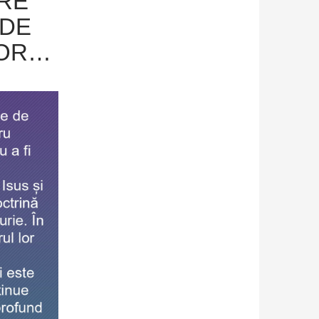
RE
 DE
LOR…