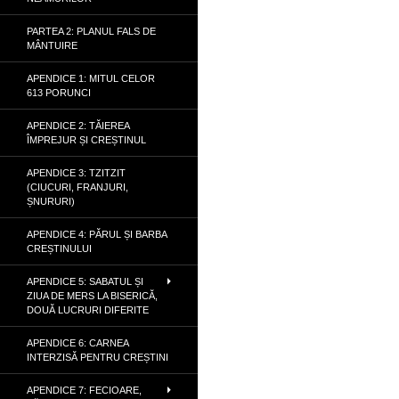
PARTEA 2: PLANUL FALS DE
MÂNTUIRE
APENDICE 1: MITUL CELOR
613 PORUNCI
APENDICE 2: TĂIEREA
ÎMPREJUR ȘI CREȘTINUL
APENDICE 3: TZITZIT
(CIUCURI, FRANJURI,
ȘNURURI)
APENDICE 4: PĂRUL ȘI BARBA
CREȘTINULUI
APENDICE 5: SABATUL ȘI
ZIUA DE MERS LA BISERICĂ,
DOUĂ LUCRURI DIFERITE
APENDICE 6: CARNEA
INTERZISĂ PENTRU CREȘTINI
APENDICE 7: FECIOARE,