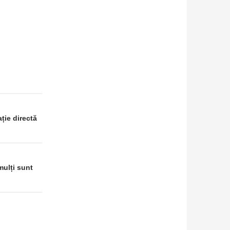
ție directă
mulți sunt