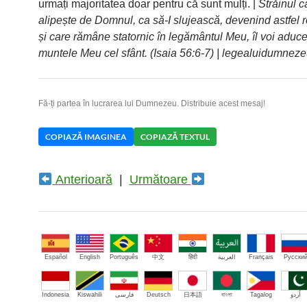
urmați majoritatea doar pentru că sunt mulți. |
Străinul c
alipește de Domnul, ca să-I slujească, devenind astfel
și care rămâne statornic în legământul Meu, îl voi aduce
muntele Meu cel sfânt. (Isaia 56:6-7) | legealuidumneze
Fă-ți partea în lucrarea lui Dumnezeu. Distribuie acest mesaj!
COPIAZĂ IMAGINEA
COPIAZĂ TEXTUL
Anterioară
|
Următoare
Español
English
Português
中文
हिंदी
العربية
Français
Русски
Indonesia
Kiswahili
فارسی
Deutsch
日本語
বাংলা
Tagalog
اُردو