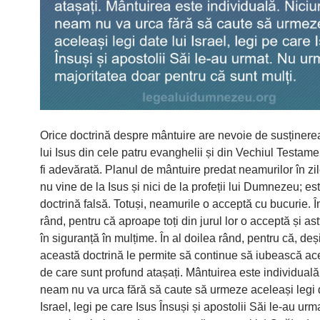
Orice doctrină despre mântuire are nevoie de susținerea
lui Isus din cele patru evanghelii și din Vechiul Testame
fi adevărată. Planul de mântuire predat neamurilor în zi
nu vine de la Isus și nici de la profeții lui Dumnezeu; es
doctrină falsă. Totuși, neamurile o acceptă cu bucurie. Î
rând, pentru că aproape toți din jurul lor o acceptă și ast
în siguranță în mulțime. În al doilea rând, pentru că, deși
această doctrină le permite să continue să iubească a
de care sunt profund atașați. Mântuirea este individuală
neam nu va urca fără să caute să urmeze aceleași legi d
Israel, legi pe care Isus Însuși și apostolii Săi le-au urm