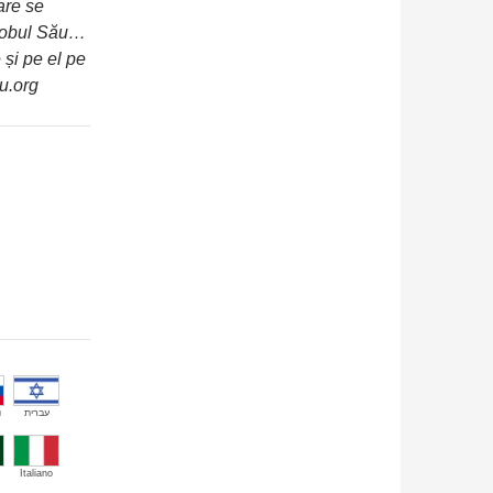
are se
 robul Său…
 și pe el pe
u.org
й
עברית
Italiano