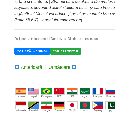
iertare și mântuire. |
Străinul care se alătură Domnului, 
slujească, devenind astfel slujitorul Lui… și care ține cu 
legământul Meu, îl voi aduce și pe el pe muntele Meu ce
(Isaia 56:6-7) | legealuidumnezeu.org
Fă-ți partea în lucrarea lui Dumnezeu. Distribuie acest mesaj!
COPIAZĂ IMAGINEA
COPIAZĂ TEXTUL
Anterioară
|
Următoare
Español
English
Português
中文
हिंदी
العربية
Français
Русски
Indonesia
Kiswahili
فارسی
Deutsch
日本語
বাংলা
Tagalog
اُردو