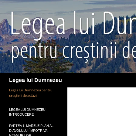
Sari
la
conținut
Caută
Legea lui Dumnezeu
Legea lui Dumnezeu pentru
creștinii de astăzi
LEGEA LUI DUMNEZEU:
INTRODUCERE
PARTEA 1: MARELE PLAN AL
DIAVOLULUI ÎMPOTRIVA
NEAMURILOR