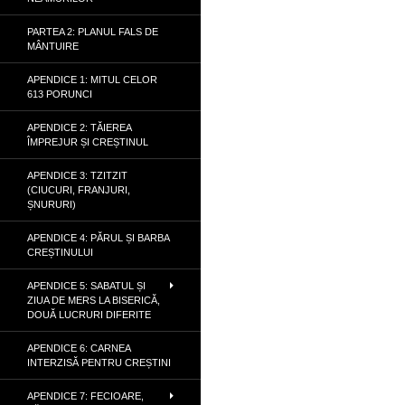
PARTEA 2: PLANUL FALS DE
MÂNTUIRE
APENDICE 1: MITUL CELOR
613 PORUNCI
APENDICE 2: TĂIEREA
ÎMPREJUR ȘI CREȘTINUL
APENDICE 3: TZITZIT
(CIUCURI, FRANJURI,
ȘNURURI)
APENDICE 4: PĂRUL ȘI BARBA
CREȘTINULUI
APENDICE 5: SABATUL ȘI
ZIUA DE MERS LA BISERICĂ,
DOUĂ LUCRURI DIFERITE
APENDICE 6: CARNEA
INTERZISĂ PENTRU CREȘTINI
APENDICE 7: FECIOARE,