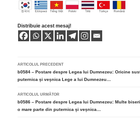
한국어
Ελληνικά
Tiếng Việt
Polski
ไทย
Türkçe
Română
Distribuie acest mesaj!
Navigare
ARTICOLUL PRECEDENT
în
b0584 – Postare despre Legea lui Dumnezeu: Oricine sus
puternica și veșnica Lege a lui Dumnezeu…
articole
ARTICOLUL URMĂTOR
b0586 – Postare despre Legea lui Dumnezeu: Multe biseri
o mare parte din puternica și veșnica…