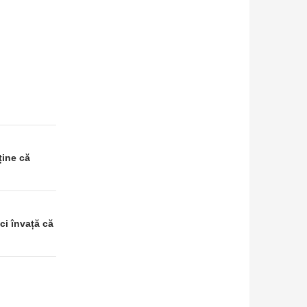
ține că
ci învață că