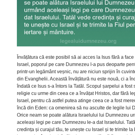
Învățătura că este posibil să ai acces la Isus fără a face
Israel, poporul pe care Dumnezeu l-a pus deoparte pen
printr-un legământ veșnic, nu are niciun sprijin în cuvinte
din Evanghelii. Această învățătură nu este nouă, ci a în
îndată ce Isus s-a întors la Tatăl. Scopul șarpelui a fost
religie cu urme din ceea ce a învățat Hristos, dar fără l
Israel, pentru că astfel putea atinge ceea ce a fost mereu
încă din Eden: ca omenirea să nu asculte de legile lui
Orice neam se poate alătura Israelului lui Dumnezeu 
aceleași legi pe care Dumnezeu le-a dat Israelului. Tat
credința și curajul tău, te unește cu Israel și te trimite la