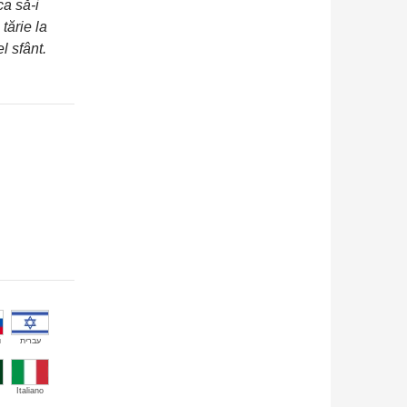
ca să-i
tărie la
l sfânt.
й
עברית
Italiano