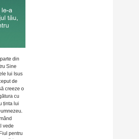
 parte din
tru Sine
le lui Isus
ceput de
 să creeze o
egătura cu
 ținta lui
 Dumnezeu.
urmând
ăl vede
 Fiul pentru