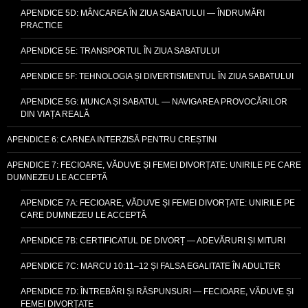
APENDICE 5D: MÂNCAREA ÎN ZIUA SABATULUI — ÎNDRUMĂRI
PRACTICE
APENDICE 5E: TRANSPORTUL ÎN ZIUA SABATULUI
APENDICE 5F: TEHNOLOGIA ȘI DIVERTISMENTUL ÎN ZIUA SABATULUI
APENDICE 5G: MUNCA ȘI SABATUL — NAVIGAREA PROVOCĂRILOR
DIN VIAȚA REALĂ
APENDICE 6: CARNEA INTERZISĂ PENTRU CREȘTINI
APENDICE 7: FECIOARE, VĂDUVE ȘI FEMEI DIVORȚATE: UNIRILE PE CARE
DUMNEZEU LE ACCEPTĂ
APENDICE 7A: FECIOARE, VĂDUVE ȘI FEMEI DIVORȚATE: UNIRILE PE
CARE DUMNEZEU LE ACCEPTĂ
APENDICE 7B: CERTIFICATUL DE DIVORȚ — ADEVĂRURI ȘI MITURI
APENDICE 7C: MARCU 10:11–12 ȘI FALSA EGALITATE ÎN ADULTER
APENDICE 7D: ÎNTREBĂRI ȘI RĂSPUNSURI — FECIOARE, VĂDUVE ȘI
FEMEI DIVORȚATE