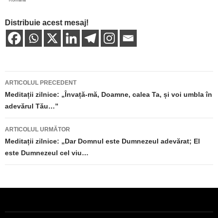
Distribuie acest mesaj!
Navigare
ARTICOLUL PRECEDENT
în
Meditații zilnice: „Învață-mă, Doamne, calea Ta, și voi umbla în
adevărul Tău…”
articole
ARTICOLUL URMĂTOR
Meditații zilnice: „Dar Domnul este Dumnezeul adevărat; El
este Dumnezeul cel viu…