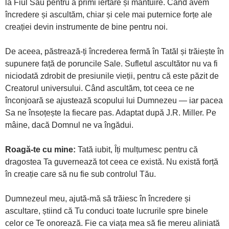
la Fiul Său pentru a primi iertare și mântuire. Când avem
încredere și ascultăm, chiar și cele mai puternice forțe ale
creației devin instrumente de bine pentru noi.
De aceea, păstrează-ți încrederea fermă în Tatăl și trăiește în
supunere față de poruncile Sale. Sufletul ascultător nu va fi
niciodată zdrobit de presiunile vieții, pentru că este păzit de
Creatorul universului. Când ascultăm, tot ceea ce ne
înconjoară se ajustează scopului lui Dumnezeu — iar pacea
Sa ne însoțește la fiecare pas. Adaptat după J.R. Miller. Pe
mâine, dacă Domnul ne va îngădui.
Roagă-te cu mine:
Tată iubit, Îți mulțumesc pentru că
dragostea Ta guvernează tot ceea ce există. Nu există forță
în creație care să nu fie sub controlul Tău.
Dumnezeul meu, ajută-mă să trăiesc în încredere și
ascultare, știind că Tu conduci toate lucrurile spre binele
celor ce Te onorează. Fie ca viața mea să fie mereu aliniată