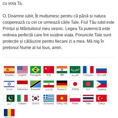
cu voia Ta.
O, Doamne iubit, Îți mulțumesc pentru că până și natura
cooperează cu cei ce urmează căile Tale. Fiul Tău iubit este
Prințul și Mântuitorul meu veșnic. Legea Ta puternică este
ordinea perfectă care îmi susține viața. Poruncile Tale sunt
protecție și călăuzire pentru fiecare zi a mea. Mă rog în
prețiosul Nume al lui Isus, amin.
Español
English
Português
中文
हिंदी
العربية
Français
Русский
עברית
Indonesia
Kiswahili
فارسی
Deutsch
日本語
বাংলা
Tagalog
اُردو
Italiano
한국어
Ελληνικά
Tiếng Việt
Polski
ไทย
Türkçe
Română