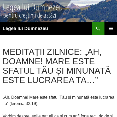
Sari
la
conținut
Caută
Legea lui Dumnezeu
MENIU
PRINCI
MEDITAȚII ZILNICE: „AH,
DOAMNE! MARE ESTE
SFATUL TĂU ȘI MINUNATĂ
ESTE LUCRAREA TA…”
„Ah, Doamne! Mare este sfatul Tău și minunată este lucrarea
Ta” (Ieremia 32:19).
Vorbim despre legile naturii ca și cum ar fi forțe reci, rigide și