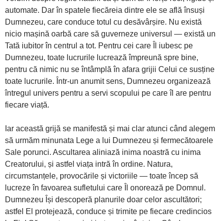
automate. Dar în spatele fiecăreia dintre ele se află însuși
Dumnezeu, care conduce totul cu desăvârșire. Nu există
nicio mașină oarbă care să guverneze universul — există un
Tată iubitor în centrul a tot. Pentru cei care Îl iubesc pe
Dumnezeu, toate lucrurile lucrează împreună spre bine,
pentru că nimic nu se întâmplă în afara grijii Celui ce susține
toate lucrurile. Într-un anumit sens, Dumnezeu organizează
întregul univers pentru a servi scopului pe care îl are pentru
fiecare viață.
Iar această grijă se manifestă și mai clar atunci când alegem
să urmăm minunata Lege a lui Dumnezeu și fermecătoarele
Sale porunci. Ascultarea aliniază inima noastră cu inima
Creatorului, și astfel viața intră în ordine. Natura,
circumstanțele, provocările și victoriile — toate încep să
lucreze în favoarea sufletului care Îl onorează pe Domnul.
Dumnezeu Își descoperă planurile doar celor ascultători;
astfel El protejează, conduce și trimite pe fiecare credincios