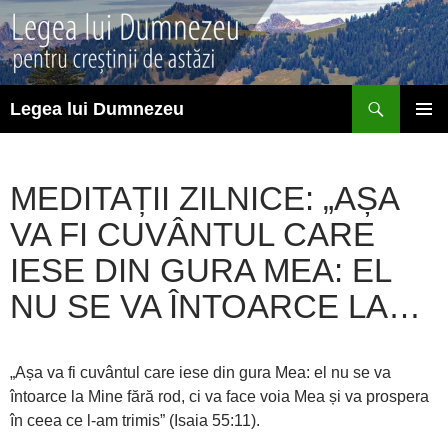
Sari
la
conținut
Caută
Legea lui Dumnezeu
MENIU
PRINCI
MEDITAȚII ZILNICE: „AȘA
VA FI CUVÂNTUL CARE
IESE DIN GURA MEA: EL
NU SE VA ÎNTOARCE LA…
„Așa va fi cuvântul care iese din gura Mea: el nu se va
întoarce la Mine fără rod, ci va face voia Mea și va prospera
în ceea ce l-am trimis” (Isaia 55:11).