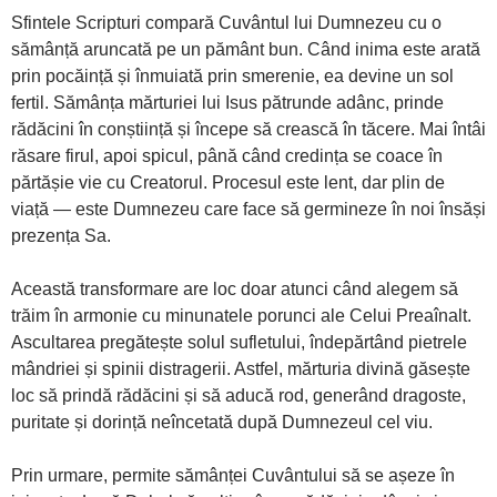
Sfintele Scripturi compară Cuvântul lui Dumnezeu cu o
sămânță aruncată pe un pământ bun. Când inima este arată
prin pocăință și înmuiată prin smerenie, ea devine un sol
fertil. Sămânța mărturiei lui Isus pătrunde adânc, prinde
rădăcini în conștiință și începe să crească în tăcere. Mai întâi
răsare firul, apoi spicul, până când credința se coace în
părtășie vie cu Creatorul. Procesul este lent, dar plin de
viață — este Dumnezeu care face să germineze în noi însăși
prezența Sa.
Această transformare are loc doar atunci când alegem să
trăim în armonie cu minunatele porunci ale Celui Preaînalt.
Ascultarea pregătește solul sufletului, îndepărtând pietrele
mândriei și spinii distragerii. Astfel, mărturia divină găsește
loc să prindă rădăcini și să aducă rod, generând dragoste,
puritate și dorință neîncetată după Dumnezeul cel viu.
Prin urmare, permite sămânței Cuvântului să se așeze în