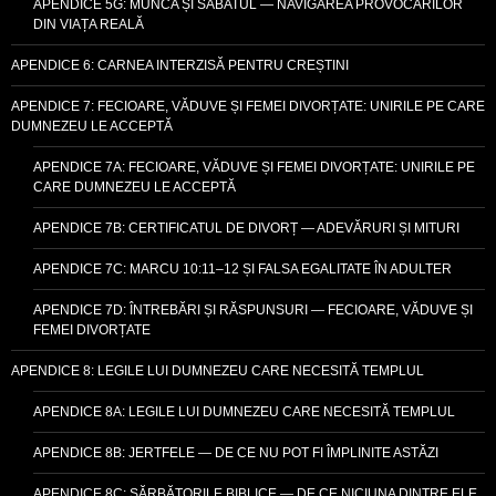
APENDICE 5G: MUNCA ȘI SABATUL — NAVIGAREA PROVOCĂRILOR
DIN VIAȚA REALĂ
APENDICE 6: CARNEA INTERZISĂ PENTRU CREȘTINI
APENDICE 7: FECIOARE, VĂDUVE ȘI FEMEI DIVORȚATE: UNIRILE PE CARE
DUMNEZEU LE ACCEPTĂ
APENDICE 7A: FECIOARE, VĂDUVE ȘI FEMEI DIVORȚATE: UNIRILE PE
CARE DUMNEZEU LE ACCEPTĂ
APENDICE 7B: CERTIFICATUL DE DIVORȚ — ADEVĂRURI ȘI MITURI
APENDICE 7C: MARCU 10:11–12 ȘI FALSA EGALITATE ÎN ADULTER
APENDICE 7D: ÎNTREBĂRI ȘI RĂSPUNSURI — FECIOARE, VĂDUVE ȘI
FEMEI DIVORȚATE
APENDICE 8: LEGILE LUI DUMNEZEU CARE NECESITĂ TEMPLUL
APENDICE 8A: LEGILE LUI DUMNEZEU CARE NECESITĂ TEMPLUL
APENDICE 8B: JERTFELE — DE CE NU POT FI ÎMPLINITE ASTĂZI
APENDICE 8C: SĂRBĂTORILE BIBLICE — DE CE NICIUNA DINTRE ELE