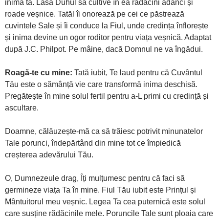
inima ta. Lasă Duhul să cultive în ea rădăcini adânci și
roade veșnice. Tatăl îi onorează pe cei ce păstrează
cuvintele Sale și îi conduce la Fiul, unde credința înflorește
și inima devine un ogor roditor pentru viața veșnică. Adaptat
după J.C. Philpot. Pe mâine, dacă Domnul ne va îngădui.
Roagă-te cu mine:
Tată iubit, Te laud pentru că Cuvântul
Tău este o sămânță vie care transformă inima deschisă.
Pregătește în mine solul fertil pentru a-L primi cu credință și
ascultare.
Doamne, călăuzește-mă ca să trăiesc potrivit minunatelor
Tale porunci, îndepărtând din mine tot ce împiedică
creșterea adevărului Tău.
O, Dumnezeule drag, Îți mulțumesc pentru că faci să
germineze viața Ta în mine. Fiul Tău iubit este Prințul și
Mântuitorul meu veșnic. Legea Ta cea puternică este solul
care susține rădăcinile mele. Poruncile Tale sunt ploaia care