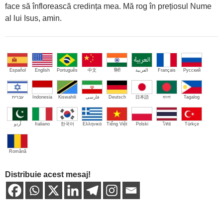
face să înflorească credința mea. Mă rog în prețiosul Nume
al lui Isus, amin.
Español
English
Português
中文
हिंदी
العربية
Français
Русский
עברית
Indonesia
Kiswahili
فارسی
Deutsch
日本語
বাংলা
Tagalog
اُردو
Italiano
한국어
Ελληνικά
Tiếng Việt
Polski
ไทย
Türkçe
Română
Distribuie acest mesaj!