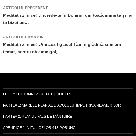
Navigare
ARTICOLUL PRECEDENT
în
Meditații zilnice: „Încrede-te în Domnul din toată inima ta și nu
te bizui pe…
articole
ARTICOLUL URMĂTOR
Meditații zilnice: „Am auzit glasul Tău în grădină și m-am
temut, pentru că eram gol,…
LEGEA LUI DUMNEZEU: INTRODUCERE
PARTEA 1: MARELE PLAN AL DIAVOLULUI ÎMPOTRIVA NEAMURILOR
PARTEA 2: PLANUL FALS DE MÂNTUIRE
APENDICE 1: MITUL CELOR 613 PORUNCI