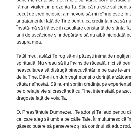
rămân vigilent în prezența Ta. Știu că nu este suficient
trecut de credincioșie; am nevoie să-mi reînnoiesc zilni
angajamentul față de Tine pentru ca credința mea să n
Învață-mă să trăiesc în ascultare constantă de sfânta T
anii de uscăciune și îndepărtare să nu aibă niciodată p
asupra mea.
Tatăl meu, astăzi Te rog să-mi păzești inima de neglijen
spirituală. Nu vreau să fiu învins de răceală, nici să per
neascultarea să distrugă binecuvântările pe care le-am 
de la Tine. Dă-mi un duh veghetor și o dorință arzătoar
căuta neîncetat. Să nu-mi sprijin credința pe experiențel
pe o relație vie și crescândă cu Tine, întemeiată pe ascu
dragoste față de voia Ta.
O, Preasfântule Dumnezeu, Te ador și Te laud pentru că 
cei care aleg să umble pe căile Tale. Îți mulțumesc că î
găsesc putere să perseverez și să continui să aduc rod.