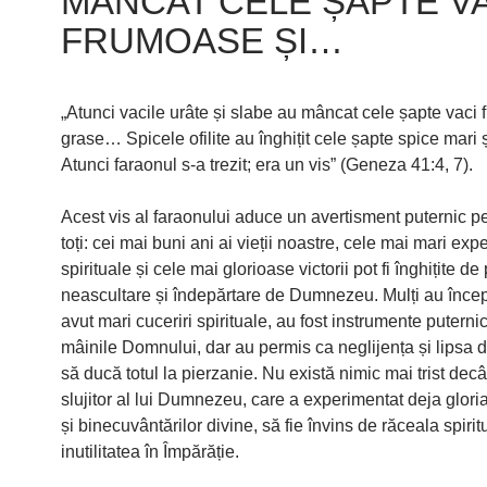
MÂNCAT CELE ȘAPTE V
FRUMOASE ȘI…
„Atunci vacile urâte și slabe au mâncat cele șapte vaci 
grase… Spicele ofilite au înghițit cele șapte spice mari ș
Atunci faraonul s-a trezit; era un vis” (Geneza 41:4, 7).
Acest vis al faraonului aduce un avertisment puternic pe
toți: cei mai buni ani ai vieții noastre, cele mai mari exp
spirituale și cele mai glorioase victorii pot fi înghițite d
neascultare și îndepărtare de Dumnezeu. Mulți au încep
avut mari cuceriri spirituale, au fost instrumente puterni
mâinile Domnului, dar au permis ca neglijența și lipsa 
să ducă totul la pierzanie. Nu există nimic mai trist decâ
slujitor al lui Dumnezeu, care a experimentat deja gloria
și binecuvântărilor divine, să fie învins de răceala spirit
inutilitatea în Împărăție.