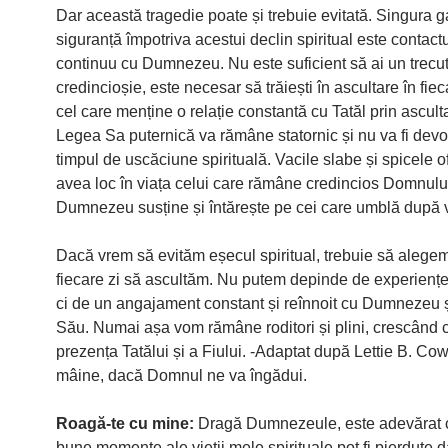
Dar această tragedie poate și trebuie evitată. Singura g
siguranță împotriva acestui declin spiritual este contactu
continuu cu Dumnezeu. Nu este suficient să ai un trecu
credincioșie, este necesar să trăiești în ascultare în fiec
cel care menține o relație constantă cu Tatăl prin ascul
Legea Sa puternică va rămâne statornic și nu va fi devo
timpul de uscăciune spirituală. Vacile slabe și spicele of
avea loc în viața celui care rămâne credincios Domnului
Dumnezeu susține și întărește pe cei care umblă după 
Dacă vrem să evităm eșecul spiritual, trebuie să alegem 
fiecare zi să ascultăm. Nu putem depinde de experiențel
ci de un angajament constant și reînnoit cu Dumnezeu 
Său. Numai așa vom rămâne roditori și plini, crescând 
prezența Tatălui și a Fiului. -Adaptat după Lettie B. C
mâine, dacă Domnul ne va îngădui.
Roagă-te cu mine:
Dragă Dumnezeule, este adevărat 
bune momente ale vieții mele spirituale pot fi pierdute 