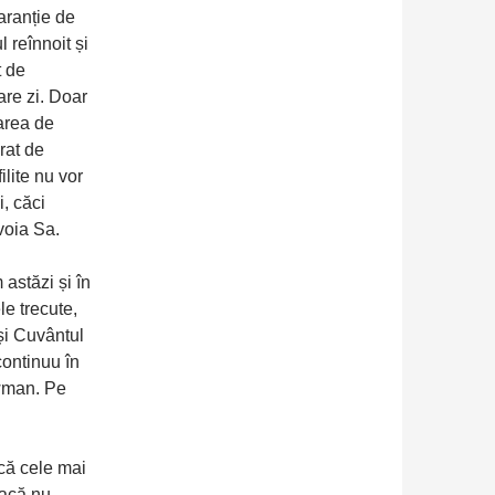
aranție de
l reînnoit și
t de
are zi. Doar
tarea de
rat de
ilite nu vor
, căci
voia Sa.
astăzi și în
e trecute,
și Cuvântul
continuu în
owman. Pe
că cele mai
dacă nu