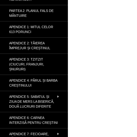
PARTEA 2: PLANUL FALS DE
MÂNTUIRE
APENDICE 1: MITUL CELOR
613 PORUNCI
APENDICE 2: TĂIEREA
ÎMPREJUR ȘI CREȘTINUL
APENDICE 3: TZITZIT
(CIUCURI, FRANJURI,
ȘNURURI)
APENDICE 4: PĂRUL ȘI BARBA
CREȘTINULUI
APENDICE 5: SABATUL ȘI
ZIUA DE MERS LA BISERICĂ,
DOUĂ LUCRURI DIFERITE
APENDICE 6: CARNEA
INTERZISĂ PENTRU CREȘTINI
APENDICE 7: FECIOARE,