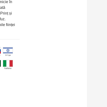
nicie în
ată
Prinț și
fuz.
le ființei
й
עברית
Italiano