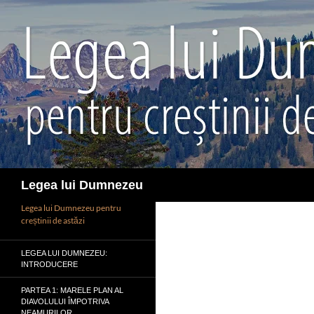
Sari
la
conținut
Caută
Legea lui Dumnezeu
Legea lui Dumnezeu pentru
creștinii de astăzi
LEGEA LUI DUMNEZEU:
INTRODUCERE
PARTEA 1: MARELE PLAN AL
DIAVOLULUI ÎMPOTRIVA
NEAMURILOR