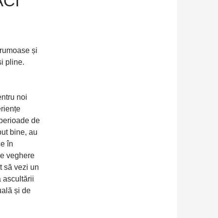
ACI
frumoase și
i pline.
ntru noi
eriențe
e perioade de
ut bine, au
ce în
de veghere
t să vezi un
 ascultării
uală și de