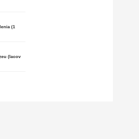
denia (1
zeu (Iacov