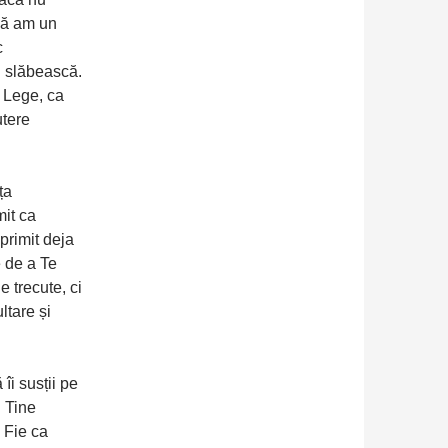
 să am un
c
u slăbească.
a Lege, ca
utere
ța
mit ca
primit deja
e de a Te
e trecute, ci
ltare și
îi susții pe
n Tine
 Fie ca