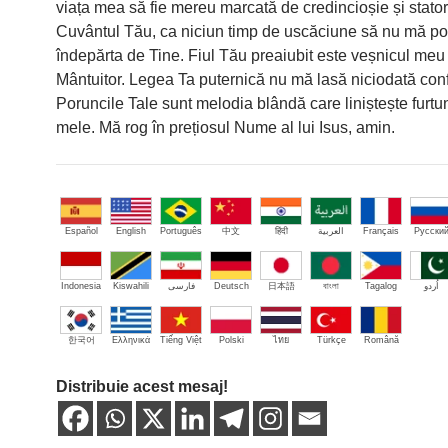
viața mea să fie mereu marcată de credincioșie și stator
Cuvântul Tău, ca niciun timp de uscăciune să nu mă po
îndepărta de Tine. Fiul Tău preaiubit este veșnicul meu 
Mântuitor. Legea Ta puternică nu mă lasă niciodată con
Poruncile Tale sunt melodia blândă care liniștește furtuni
mele. Mă rog în prețiosul Nume al lui Isus, amin.
Español
English
Português
中文
हिंदी
العربية
Français
Русски
Indonesia
Kiswahili
فارسی
Deutsch
日本語
বাংলা
Tagalog
اُردو
한국어
Ελληνικά
Tiếng Việt
Polski
ไทย
Türkçe
Română
Distribuie acest mesaj!