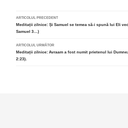
Navigare
ARTICOLUL PRECEDENT
în
Meditații zilnice: Și Samuel se temea să-i spună lui Eli ve
Samuel 3…)
articole
ARTICOLUL URMĂTOR
Meditații zilnice: Avraam a fost numit prietenul lui Dumne
2:23).