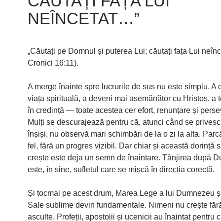
CĂUTAȚI FAȚA LUI
NEÎNCETAT…”
„Căutați pe Domnul și puterea Lui; căutați fața Lui neînc
Cronici 16:11).
A merge înainte spre lucrurile de sus nu este simplu. A c
viața spirituală, a deveni mai asemănător cu Hristos, a 
în credință — toate acestea cer efort, renunțare și perse
Mulți se descurajează pentru că, atunci când se privesc
înșiși, nu observă mari schimbări de la o zi la alta. Par
fel, fără un progres vizibil. Dar chiar și această dorință 
crește este deja un semn de înaintare. Tânjirea după
este, în sine, sufletul care se mișcă în direcția corectă.
Și tocmai pe acest drum, Marea Lege a lui Dumnezeu și
Sale sublime devin fundamentale. Nimeni nu crește făr
asculte. Profeții, apostolii și ucenicii au înaintat pentru