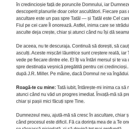
în credincioșie față de poruncile Domnului, iar Dumnez
descoperit planurile doar celor ascultători. Fiecare pas
ascultare este un pas spre Tatăl — și Tatăl este Cel care 
Fiul pe cei care Îl onorează. Astfel, inima care se strădu
asculte deja crește, chiar și atunci când nu își dă seama
De aceea, nu te descuraja. Continuă să dorești, să cauți
asculți. Aceste mișcări lăuntrice sunt creștere reală, iar 
vede pe fiecare dintre ele. El îți va întări mersul și te v
spre destinația veșnică pregătită pentru cei credincioși
după J.R. Miller. Pe mâine, dacă Domnul ne va îngădui
Roagă-te cu mine:
Tată iubit, întărește-mi inima ca să 
atunci când nu văd un progres imediat. Învață-mă să pr
chiar și pașii mici făcuți spre Tine.
Dumnezeul meu, ajută-mă să cresc în ascultare, chiar ș
când procesul este dificil. Fă ca dorința mea de a Te on
se răcească niciodată, ci să devină tot mai profundă.