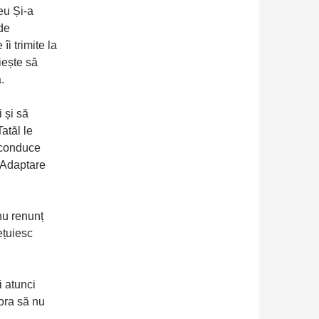
eu Și-a
 de
îi trimite la
iește să
.
 și să
Tatăl le
a conduce
. Adaptare
.
nu renunț
ețuiesc
i atunci
ora să nu