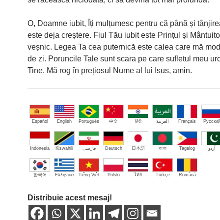
O, Doamne iubit, Îți mulțumesc pentru că până și tânjir
este deja creștere. Fiul Tău iubit este Prințul și Mântuit
veșnic. Legea Ta cea puternică este calea care mă mod
de zi. Poruncile Tale sunt scara pe care sufletul meu ur
Tine. Mă rog în prețiosul Nume al lui Isus, amin.
Español
English
Português
中文
हिंदी
العربية
Français
Русски
Indonesia
Kiswahili
فارسی
Deutsch
日本語
বাংলা
Tagalog
اُردو
한국어
Ελληνικά
Tiếng Việt
Polski
ไทย
Türkçe
Română
Distribuie acest mesaj!