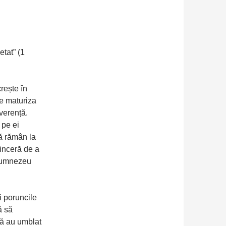
etat” (1
rește în
te maturiza
verență.
 pe ei
că rămân la
sinceră de a
 Dumnezeu
 poruncile
ă să
 că au umblat