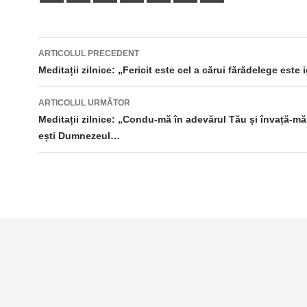
Navigare
ARTICOLUL PRECEDENT
în
Meditații zilnice: „Fericit este cel a cărui fărădelege este 
articole
ARTICOLUL URMĂTOR
Meditații zilnice: „Condu-mă în adevărul Tău și învață-mă
ești Dumnezeul…