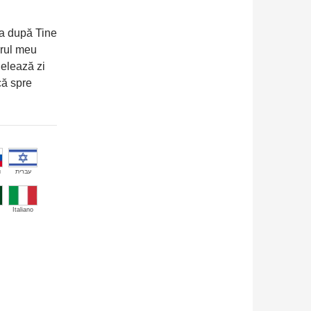
ea după Tine
orul meu
elează zi
că spre
й
עברית
Italiano