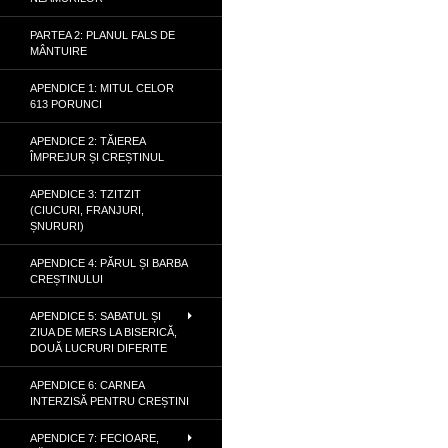
PARTEA 2: PLANUL FALS DE
MÂNTUIRE
APENDICE 1: MITUL CELOR
613 PORUNCI
APENDICE 2: TĂIEREA
ÎMPREJUR ȘI CREȘTINUL
APENDICE 3: TZITZIT
(CIUCURI, FRANJURI,
ȘNURURI)
APENDICE 4: PĂRUL ȘI BARBA
CREȘTINULUI
APENDICE 5: SABATUL ȘI
ZIUA DE MERS LA BISERICĂ,
DOUĂ LUCRURI DIFERITE
APENDICE 6: CARNEA
INTERZISĂ PENTRU CREȘTINI
APENDICE 7: FECIOARE,