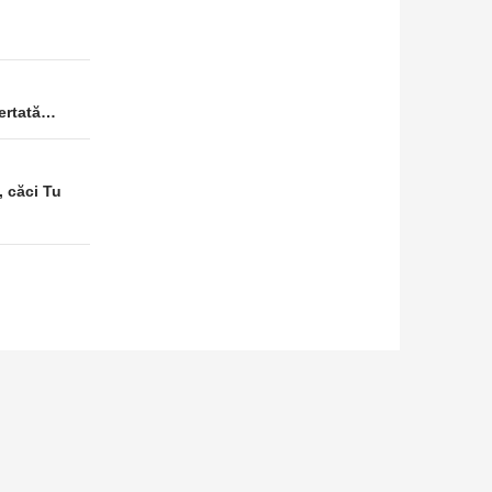
iertată…
, căci Tu