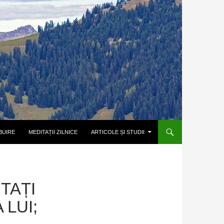
BUIRE
MEDITAȚII ZILNICE
ARTICOLE ȘI STUDII
UTAȚI
 LUI;