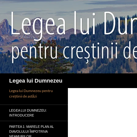
Sari
la
conținut
Caută
Legea lui Dumnezeu
Legea lui Dumnezeu pentru
creștinii de astăzi
LEGEA LUI DUMNEZEU:
INTRODUCERE
PARTEA 1: MARELE PLAN AL
DIAVOLULUI ÎMPOTRIVA
NEAMURILOR