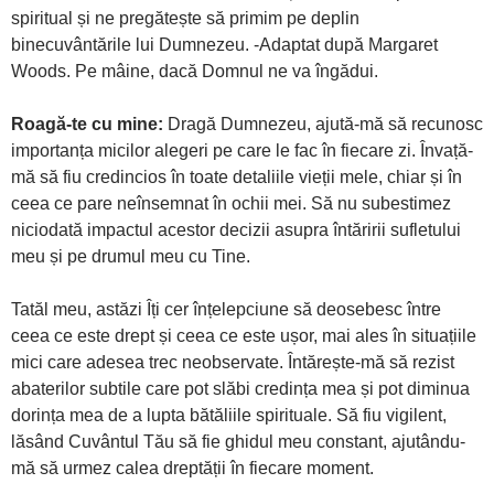
spiritual și ne pregătește să primim pe deplin
binecuvântările lui Dumnezeu. -Adaptat după Margaret
Woods. Pe mâine, dacă Domnul ne va îngădui.
Roagă-te cu mine:
Dragă Dumnezeu, ajută-mă să recunosc
importanța micilor alegeri pe care le fac în fiecare zi. Învață-
mă să fiu credincios în toate detaliile vieții mele, chiar și în
ceea ce pare neînsemnat în ochii mei. Să nu subestimez
niciodată impactul acestor decizii asupra întăririi sufletului
meu și pe drumul meu cu Tine.
Tatăl meu, astăzi Îți cer înțelepciune să deosebesc între
ceea ce este drept și ceea ce este ușor, mai ales în situațiile
mici care adesea trec neobservate. Întărește-mă să rezist
abaterilor subtile care pot slăbi credința mea și pot diminua
dorința mea de a lupta bătăliile spirituale. Să fiu vigilent,
lăsând Cuvântul Tău să fie ghidul meu constant, ajutându-
mă să urmez calea dreptății în fiecare moment.