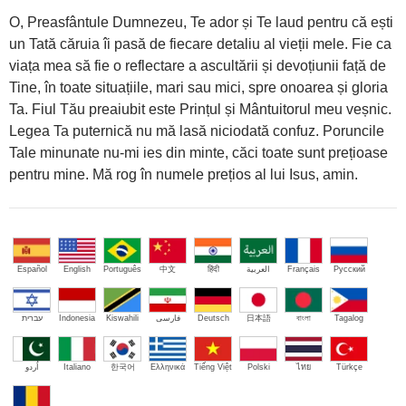
O, Preasfântule Dumnezeu, Te ador și Te laud pentru că ești
un Tată căruia îi pasă de fiecare detaliu al vieții mele. Fie ca
viața mea să fie o reflectare a ascultării și devoțiunii față de
Tine, în toate situațiile, mari sau mici, spre onoarea și gloria
Ta. Fiul Tău preaiubit este Prințul și Mântuitorul meu veșnic.
Legea Ta puternică nu mă lasă niciodată confuz. Poruncile
Tale minunate nu-mi ies din minte, căci toate sunt prețioase
pentru mine. Mă rog în numele prețios al lui Isus, amin.
Español
English
Português
中文
हिंदी
العربية
Français
Русский
עברית
Indonesia
Kiswahili
فارسی
Deutsch
日本語
বাংলা
Tagalog
اُردو
Italiano
한국어
Ελληνικά
Tiếng Việt
Polski
ไทย
Türkçe