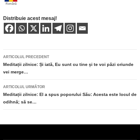
Română
Distribuie acest mesaj!
Navigare
ARTICOLUL PRECEDENT
în
Meditații zilnice: Și iată, Eu sunt cu tine și te voi păzi oriunde
vei merge…
articole
ARTICOLUL URMĂTOR
Meditații zilnice: El a spus poporului Său: Acesta este locul de
odihnă; să se…