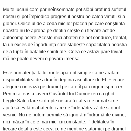
Multe lucruri care par neînsemnate pot slăbi profund sufletul
nostru și pot împiedica progresul nostru pe calea virtuții și a
gloriei. Obiceiul de a ceda micilor plăceri pe care conștiința
noastră nu le aprobă pe deplin crește cu fiecare act de
autocomplacere. Aceste mici abateri ne pot conduce, treptat,
la un exces de îngăduință care slăbește capacitatea noastră
de a lupta în bătăliile spirituale. Ceea ce astăzi pare trivial,
mâine poate deveni o povară imensă.
Este prin atenția la lucrurile aparent simple că ne arătăm
disponibilitatea de a trăi în deplină ascultare de El. Fiecare
alegere contează pe drumul pe care îl parcurgem spre cer.
Pentru aceasta, avem Cuvântul lui Dumnezeu ca ghid.
Legile Sale clare și drepte ne arată calea de urmat și ne
ajută să evităm abaterile care ne îndepărtează de scopul
veșnic. Nu ne putem permite să ignorăm îndrumările divine,
nici măcar în cele mai mici circumstanțe. Fidelitatea în
fiecare detaliu este ceea ce ne menține statornici pe drumul