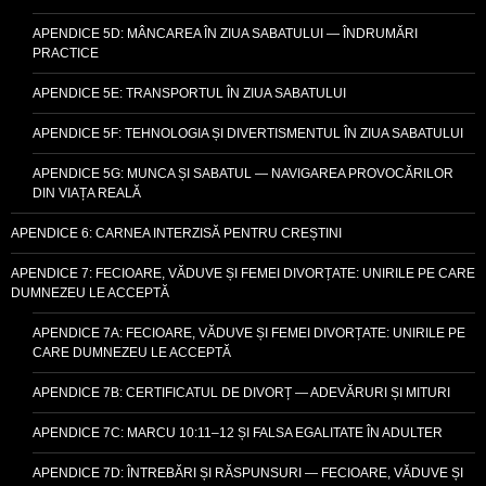
APENDICE 5D: MÂNCAREA ÎN ZIUA SABATULUI — ÎNDRUMĂRI
PRACTICE
APENDICE 5E: TRANSPORTUL ÎN ZIUA SABATULUI
APENDICE 5F: TEHNOLOGIA ȘI DIVERTISMENTUL ÎN ZIUA SABATULUI
APENDICE 5G: MUNCA ȘI SABATUL — NAVIGAREA PROVOCĂRILOR
DIN VIAȚA REALĂ
APENDICE 6: CARNEA INTERZISĂ PENTRU CREȘTINI
APENDICE 7: FECIOARE, VĂDUVE ȘI FEMEI DIVORȚATE: UNIRILE PE CARE
DUMNEZEU LE ACCEPTĂ
APENDICE 7A: FECIOARE, VĂDUVE ȘI FEMEI DIVORȚATE: UNIRILE PE
CARE DUMNEZEU LE ACCEPTĂ
APENDICE 7B: CERTIFICATUL DE DIVORȚ — ADEVĂRURI ȘI MITURI
APENDICE 7C: MARCU 10:11–12 ȘI FALSA EGALITATE ÎN ADULTER
APENDICE 7D: ÎNTREBĂRI ȘI RĂSPUNSURI — FECIOARE, VĂDUVE ȘI