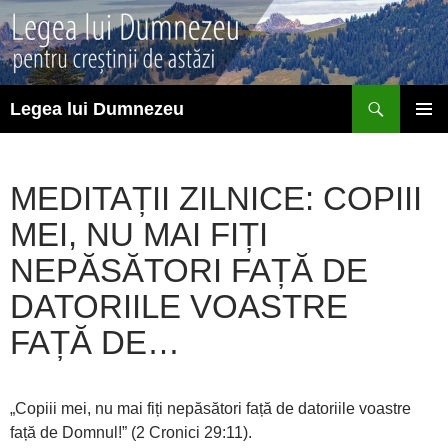
Sari
la
conținut
Caută
Legea lui Dumnezeu
MENIU
PRINCI
MEDITAȚII ZILNICE: COPIII
MEI, NU MAI FIȚI
NEPĂSĂTORI FAȚĂ DE
DATORIILE VOASTRE
FAȚĂ DE…
„Copiii mei, nu mai fiți nepăsători față de datoriile voastre
față de Domnul!” (2 Cronici 29:11).