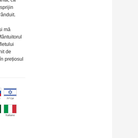
sprijin
rânduit.
și mă
Mântuitorul
letului
nit de
n prețiosul
й
עברית
Italiano