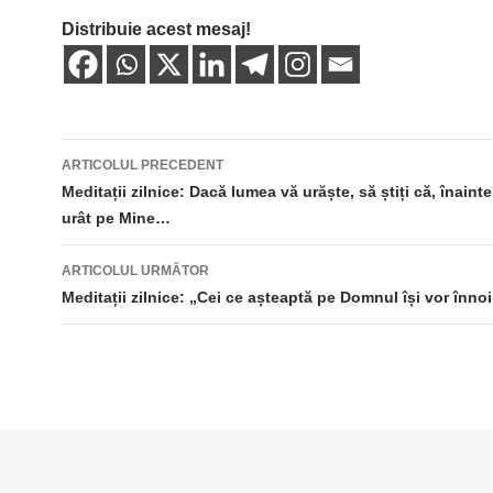
Distribuie acest mesaj!
Navigare
ARTICOLUL PRECEDENT
în
Meditații zilnice: Dacă lumea vă urăște, să știți că, înaint
urât pe Mine…
articole
ARTICOLUL URMĂTOR
Meditații zilnice: „Cei ce așteaptă pe Domnul își vor înn