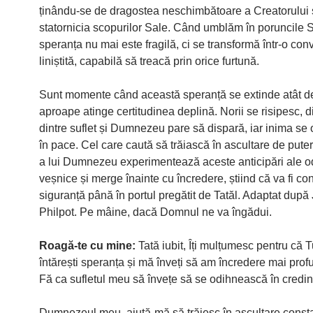
ținându-se de dragostea neschimbătoare a Creatorului 
statornicia scopurilor Sale. Când umblăm în poruncile S
speranța nu mai este fragilă, ci se transformă într-o con
liniștită, capabilă să treacă prin orice furtună.
Sunt momente când această speranță se extinde atât de
aproape atinge certitudinea deplină. Norii se risipesc, d
dintre suflet și Dumnezeu pare să dispară, iar inima se
în pace. Cel care caută să trăiască în ascultare de pute
a lui Dumnezeu experimentează aceste anticipări ale o
veșnice și merge înainte cu încredere, știind că va fi co
siguranță până în portul pregătit de Tatăl. Adaptat după 
Philpot. Pe mâine, dacă Domnul ne va îngădui.
Roagă-te cu mine:
Tată iubit, Îți mulțumesc pentru că T
întărești speranța și mă înveți să am încredere mai prof
Fă ca sufletul meu să învețe să se odihnească în credin
Dumnezeul meu, ajută-mă să trăiesc în ascultare const