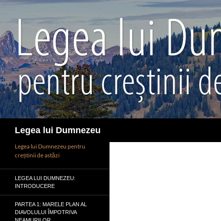
Sari
la
conținut
Caută
Legea lui Dumnezeu
Legea lui Dumnezeu pentru
creștinii de astăzi
LEGEA LUI DUMNEZEU:
INTRODUCERE
PARTEA 1: MARELE PLAN AL
DIAVOLULUI ÎMPOTRIVA
NEAMURILOR