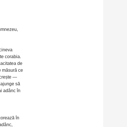
N
Dumnezeu,
 cineva
te corabia.
acitatea de
Pe măsură ce
 crește —
a ajunge să
i adânc în
corează în
 adânc,