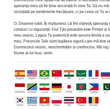
speranța mea să fie bine ancorată în voia Ta. Să nu mă 
niciodată pe sentimente trecătoare, ci pe ceea ce Tu ai 
O, Doamne iubit, Îți mulțumesc că îmi mărești speranța 
conduci cu siguranță. Fiul Tău preaiubit este Prințul și 
meu veșnic. Legea Ta puternică este ancora fermă a suf
meu. Poruncile Tale sunt legătura sigură care mă ține u
Dumnezeul veșnic, neschimbător și credincios. Mă rog î
Nume al lui Isus, amin.
Español
English
Português
中文
हिंदी
العربية
Français
Русски
Indonesia
Kiswahili
فارسی
Deutsch
日本語
বাংলা
Tagalog
اُردو
한국어
Ελληνικά
Tiếng Việt
Polski
ไทย
Türkçe
Română