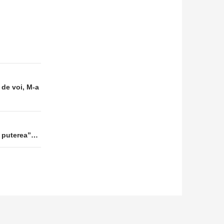
e de voi, M-a
oi puterea”…