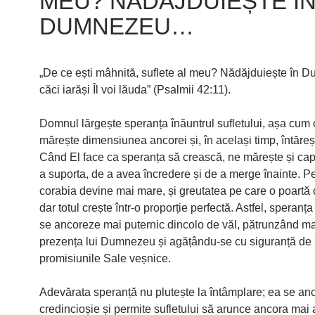
MEU? NĂDĂJDUIEȘTE Î
DUMNEZEU…
„De ce ești mâhnită, suflete al meu? Nădăjduiește în 
căci iarăși Îl voi lăuda” (Psalmii 42:11).
Domnul lărgește speranța înăuntrul sufletului, așa cum
mărește dimensiunea ancorei și, în același timp, întăreș
Când El face ca speranța să crească, ne mărește și cap
a suporta, de a avea încredere și de a merge înainte. 
corabia devine mai mare, și greutatea pe care o poartă
dar totul crește într-o proporție perfectă. Astfel, speranț
se ancoreze mai puternic dincolo de văl, pătrunzând ma
prezența lui Dumnezeu și agățându-se cu siguranță de
promisiunile Sale veșnice.
Adevărata speranță nu plutește la întâmplare; ea se an
credincioșie și permite sufletului să arunce ancora mai