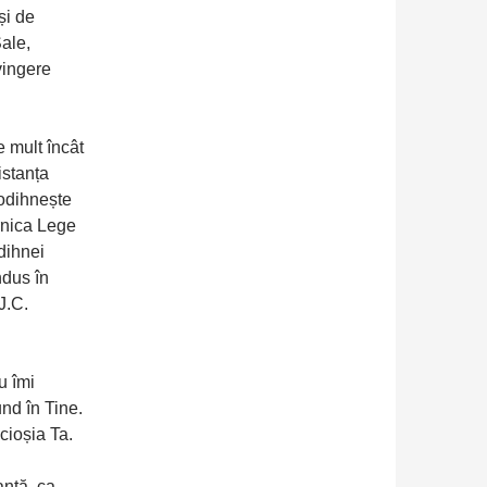
și de
ale,
vingere
 mult încât
istanța
 odihnește
rnica Lege
dihnei
ndus în
J.C.
u îmi
und în Tine.
cioșia Ta.
antă, ca