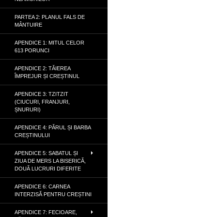
PARTEA 2: PLANUL FALS DE
MÂNTUIRE
APENDICE 1: MITUL CELOR
613 PORUNCI
APENDICE 2: TĂIEREA
ÎMPREJUR ȘI CREȘTINUL
APENDICE 3: TZITZIT
(CIUCURI, FRANJURI,
ȘNURURI)
APENDICE 4: PĂRUL ȘI BARBA
CREȘTINULUI
APENDICE 5: SABATUL ȘI
ZIUA DE MERS LA BISERICĂ,
DOUĂ LUCRURI DIFERITE
APENDICE 6: CARNEA
INTERZISĂ PENTRU CREȘTINI
APENDICE 7: FECIOARE,